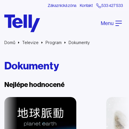
Zákaznická zóna
Kontakt
533 427 533
Menu
Domů
Televize
Program
Dokumenty
Dokumenty
Nejlépe hodnocené