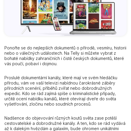
Ponořte se do nejlepších dokumentů o přírodě, vesmíru, historii
nebo o válečných událostech. Na Telly si můžete vybrat z
bohaté nabídky zahraničních i čistě českých dokumentů, které
vás poučí, pobaví i dojmou.
Proslulé dokumentární kanály, které mají ve svém hledáčku
přírodu, vám ve vaší televizi nabídnou čarokrásné záběry
přírodních scenérií, příběhů zvířat nebo dobrodružných
expedic. Kdo se rád zajímá spíše o kriminalistické případy,
určitě ocení nabídku kanálů, které otevírají dveře do světa
vyšetřování, zločinu nebo soudních procesů.
Nadšence do objevování různých koutů světa zase potěší
cestovatelské a dobrodružné kanály. A ten, kdo se rád vydává
až k dalekým hvězdám a galaxiím, bude ohromen unikátními