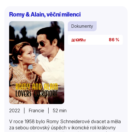
přešlapy tajné služby a řadu jiných chyb. Kimmelova
rodina však stále trvá na jeho nevině. Rozhovory s
Romy & Alain, věční milenci
odborníky zpravodajské služby, bývalými americkými
admirály a předními historiky spolu s odkrytými
Dokumenty
dokumenty poodhalují fakta za tragédií v Pearl
Harboru. Kimmelova rodina usiluje o vrácení jeho
86 %
hodnosti. Uvidíte…
2022 | Francie | 52 min
V roce 1958 bylo Romy Schneiderové dvacet a měla
za sebou obrovský úspěch v ikonické roli královny