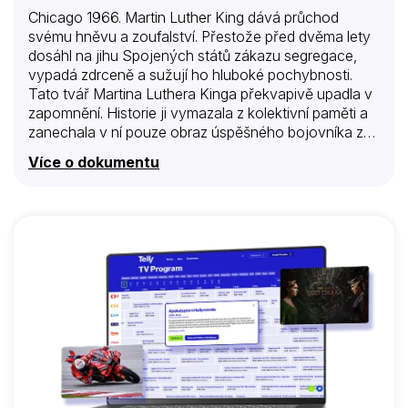
Chicago 1966. Martin Luther King dává průchod
svému hněvu a zoufalství. Přestože před dvěma lety
dosáhl na jihu Spojených států zákazu segregace,
vypadá zdrceně a sužují ho hluboké pochybnosti.
Tato tvář Martina Luthera Kinga překvapivě upadla v
zapomnění. Historie ji vymazala z kolektivní paměti a
zanechala v ní pouze obraz úspěšného bojovníka za
občanská práva, autora slavného projevu „Mám sen“.
Více o dokumentu
Tato slavná slova ale zastínila skutečnost, že Kingův
skutečný sen se nikdy neomezoval jen na občanská
práva. Vždycky přál spravedlivou Ameriku, kde už
nebudou chudí. Jako revolucionář se socialistickými
sklony byl přesvědčen, že dokud budou žít lidé černé
pleti v bídě, nemohou se stát rovnoprávnými a
svobodnými občany. Poslední roky svého života
zasvětil boji za sociální rovnost, byly to bezpochyby…