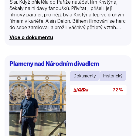
Sisi. Když přiletěla do Paříže natáčet film Kristýna,
čekaly na ni davy fanoušků. Přivítat ji přišel i její
filmový partner, pro nějž byla Kristýna teprve druhým
filmem v kariéře. Alain Delon. Během filmování se herci
do sebe zamilovali a prožili vášnivý pětiletý vztah.
Delon se s Romy rozešel, ta se pokusila o
Více o dokumentu
sebevraždu. Čas ale rány vyléčil a ti dva si zůstali
nablízku natolik, že Alain byl Romy velkou oporou,
když tragicky přišla o čtrnáctiletého syna, kterého
měla s německým hercem Harry Meyenem. A byl to
Plameny nad Národním divadlem
také on, kdo jí o rok později, kdy zemřela žalem,
vypravil pohřeb. Přežil ji o dvaačtyřicet let.
Dokumenty
Historický
72 %