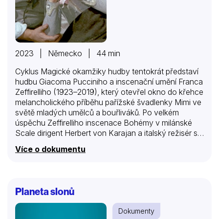
2023 | Německo | 44 min
Cyklus Magické okamžiky hudby tentokrát představí
hudbu Giacoma Pucciniho a inscenační umění Franca
Zeffirelliho (1923–2019), který otevřel okno do křehce
melancholického příběhu pařížské švadlenky Mimi ve
světě mladých umělců a bouřliváků. Po velkém
úspěchu Zeffirelliho inscenace Bohémy v milánské
Scale dirigent Herbert von Karajan a italský režisér se
rozhodli převést toto představení do filmové podoby.
Více o dokumentu
Tato adaptace Pucciniho mistrovského díla představí
sbor a orchestr milánské Scaly a především sólisty:
Mirellu Freni, Gianniho Raimondiho a Rolanda
Paneraie. Mladá Mirella Freni, která roli Mimi zpívala
Planeta slonů
přes půl století, za ni získala světovou proslulost, a to
nejen pro svůj přirozený a čistě znějící hlas.
Dokumenty
Jihoafrická sopranistka Pretty Yende, která u Freni