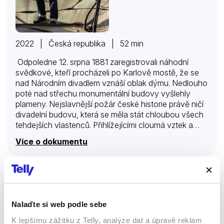
2022 | Česká republika | 52 min
Odpoledne 12. srpna 1881 zaregistrovali náhodní
svědkové, kteří procházeli po Karlově mostě, že se
nad Národním divadlem vznáší oblak dýmu. Nedlouho
poté nad střechu monumentální budovy vyšlehly
plameny. Nejslavnější požár české historie právě ničí
divadelní budovu, která se měla stát chloubou všech
tehdejších vlastenců. Přihlížejícími cloumá vztek a
bezmoc, mnohé opanovalo podezření, že požár byl
Více o dokumentu
založen záměrně. Dodnes jsou příčiny tohoto
neštěstí obestřeny řadou dohadů a spekulací. Po sto
čtyřiceti letech se o případ začali zajímat také ti
nejpovolanější – požární experti z Hasičského
Obří rychlostavby
záchranného sboru ČR. Za pomoci nejnovějších
vyšetřovacích metod se pokusili zjistit, co tenkrát
Nalaďte si web podle sebe
Dokumenty
požár způsobilo. Budeme mít v celé kauze konečně
jasno?
K lepšímu zážitku z Telly, analýze dat a úpravě reklam