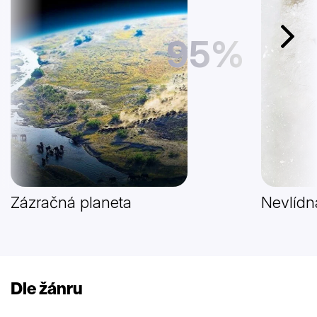
95%
Další
Zázračná planeta
Nevlídn
Dle žánru