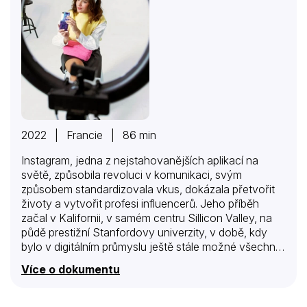
2022 | Francie | 86 min
Instagram, jedna z nejstahovanějších aplikací na
světě, způsobila revoluci v komunikaci, svým
způsobem standardizovala vkus, dokázala přetvořit
životy a vytvořit profesi influencerů. Jeho příběh
začal v Kalifornii, v samém centru Sillicon Valley, na
půdě prestižní Stanfordovy univerzity, v době, kdy
bylo v digitálním průmyslu ještě stále možné všechno.
Okamžitý úspěch platformy předčil očekávání svých
Více o dokumentu
tvůrců, Kevina Systroma a Mikea Kriegera. Dnes tato
aplikace, kterou má ve svém telefonu obrazně řečeno
„osm teenagerů z deseti“, přitom může, podle řady