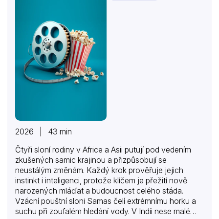
studovala a později také zpívala v Zeffirelliho
inscenaci Bohémy, vypráví o zkušenostech…
2026 | 43 min
Čtyři sloní rodiny v Africe a Asii putují pod vedením
zkušených samic krajinou a přizpůsobují se
neustálým změnám. Každý krok prověřuje jejich
instinkt i inteligenci, protože klíčem je přežití nově
narozených mláďat a budoucnost celého stáda.
Vzácní pouštní sloni Samas čelí extrémnímu horku a
suchu při zoufalém hledání vody. V Indii nese malé