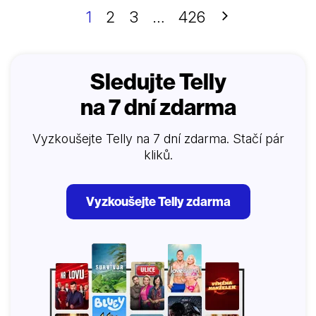
kritiků, být skutečně toxická.
Další
1
2
3
…
426
Sledujte Telly
na 7 dní zdarma
Vyzkoušejte Telly na 7 dní zdarma. Stačí pár
kliků.
Vyzkoušejte Telly zdarma