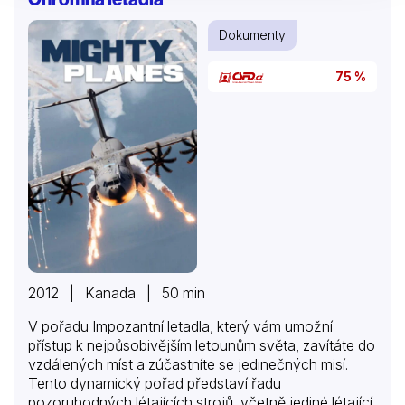
Dokumenty
75 %
2012 | Kanada | 50 min
V pořadu Impozantní letadla, který vám umožní
přístup k nejpůsobivějším letounům světa, zavítáte do
vzdálených míst a zúčastníte se jedinečných misí.
Tento dynamický pořad představí řadu
pozoruhodných létajících strojů, včetně jediné létající