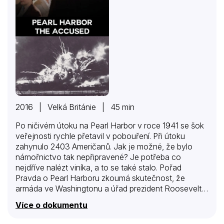
2016 | Velká Británie | 45 min
Po ničivém útoku na Pearl Harbor v roce 1941 se šok
veřejnosti rychle přetavil v pobouření. Při útoku
zahynulo 2403 Američanů. Jak je možné, že bylo
námořnictvo tak nepřipravené? Je potřeba co
nejdříve nalézt viníka, a to se také stalo. Pořad
Pravda o Pearl Harboru zkoumá skutečnost, že
armáda ve Washingtonu a úřad prezident Roosevelta
nalezly obětního beránka v admirálovi Husbandu
Více o dokumentu
Kimmelovi – veliteli pacifické flotily. Kimmelova kariéra
byla nemilosrdně zničena v zoufalé snaze ututlat