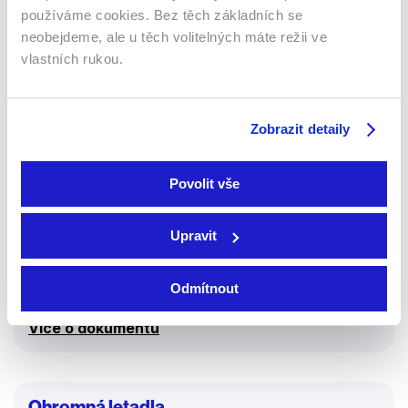
58 %
používáme cookies. Bez těch základních se
neobejdeme, ale u těch volitelných máte režii ve
vlastních rukou.
Zobrazit detaily
Povolit vše
2020 | Velká Británie | 49 min
Upravit
Poznejte, jak vznikají obří rychlostavby. Železniční
podchod v Indii, plavecký bazén v Las Vegas či
Odmítnout
moskevský mrakodrap…
Více o dokumentu
Ohromná letadla