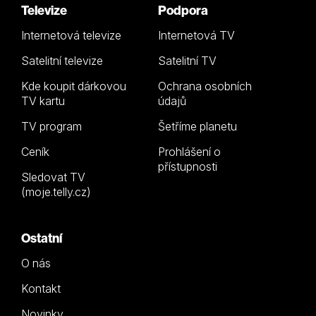
Televize
Podpora
Internetová televize
Internetová TV
Satelitní televize
Satelitní TV
Kde koupit dárkovou
Ochrana osobních
TV kartu
údajů
TV program
Šetříme planetu
Ceník
Prohlášení o
přístupnosti
Sledovat TV
(moje.telly.cz)
Ostatní
O nás
Kontakt
Novinky