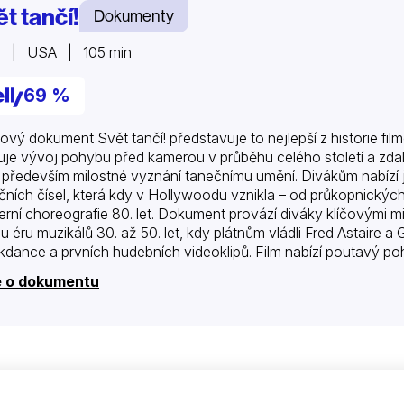
t tančí!
Dokumenty
5 | USA | 105 min
69 %
hový dokument Svět tančí! představuje to nejlepší z historie fi
je vývoj pohybu před kamerou v průběhu celého století a zda
o především milostné vyznání tanečnímu umění. Divákům nabízí 
čních čísel, která kdy v Hollywoodu vznikla – od průkopnickýc
rní choreografie 80. let. Dokument provází diváky klíčovými m
ou éru muzikálů 30. až 50. let, kdy plátnům vládli Fred Astaire a
kdance a prvních hudebních videoklipů. Film nabízí poutavý poh
k se proměňoval společně s dobou. Poutavost…
e o dokumentu