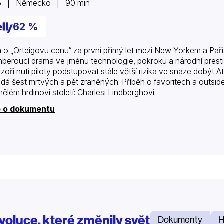
5 | Německo | 90 min
62 %
a o „Orteigovu cenu“ za první přímý let mezi New Yorkem a Paří
beroucí drama ve jménu technologie, pokroku a národní prestiže 
zoři nutí piloty podstupovat stále větší rizika ve snaze dobýt A
dá šest mrtvých a pět zraněných. Příběh o favoritech a outsid
ělém hrdinovi století: Charlesi Lindberghovi.
e o dokumentu
voluce, které změnily svět
Dokumenty
H