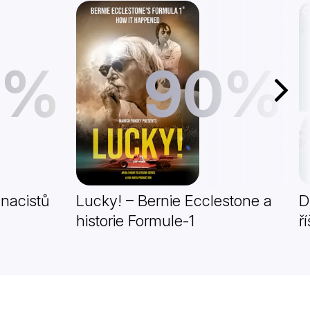
1%
90%
Další
 nacistů
Lucky! – Bernie Ecclestone a
D
historie Formule-1
ř