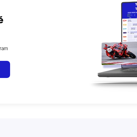
ě
gram