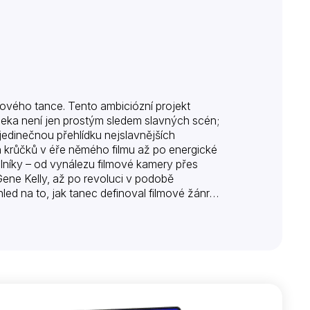
lmového tance. Tento ambiciózní projekt
leka není jen prostým sledem slavných scén;
jedinečnou přehlídku nejslavnějších
h krůčků v éře němého filmu až po energické
ilníky – od vynálezu filmové kamery přes
 Gene Kelly, až po revoluci v podobě
led na to, jak tanec definoval filmové žánry