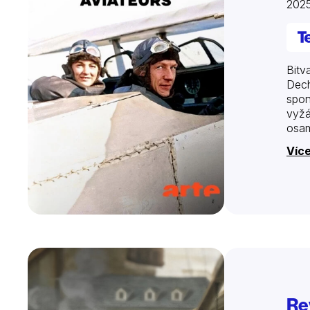
202
Bitv
Dech
spon
vyžá
osam
Víc
Re