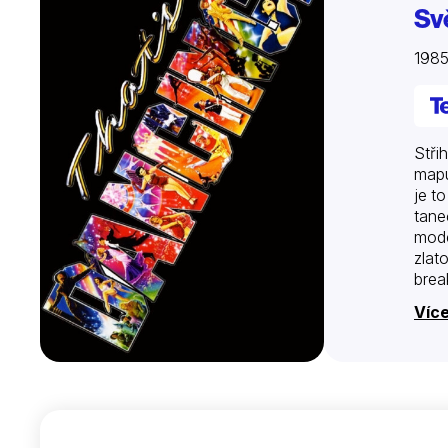
Svě
198
Stři
mapu
je t
tane
mode
zlat
brea
a ja
Víc