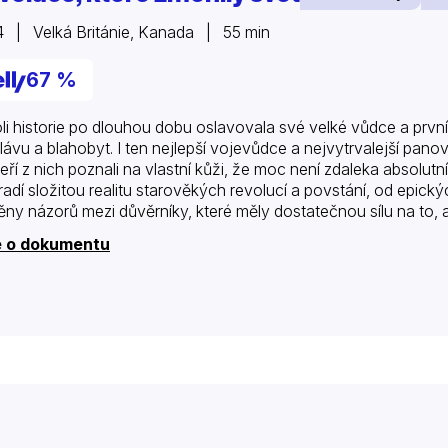
 | Velká Británie, Kanada | 55 min
67 %
li historie po dlouhou dobu oslavovala své velké vůdce a první
slávu a blahobyt. I ten nejlepší vojevůdce a nejvytrvalejší pano
eří z nich poznali na vlastní kůži, že moc není zdaleka absolutn
radí složitou realitu starověkých revolucí a povstání, od epick
ny názorů mezi důvěrníky, které měly dostatečnou sílu na to, ab
e o dokumentu