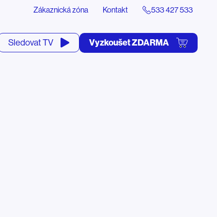
Zákaznická zóna
Kontakt
533 427 533
tevřít
Vyzkoušet ZDARMA
Sledovat TV
yhledávání