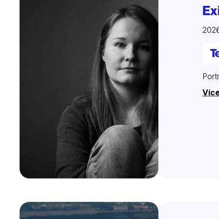
Ex
202
Port
Víc