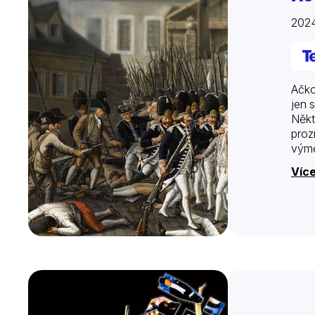
2024
Ačko
jen 
Někt
proz
výmě
Víc