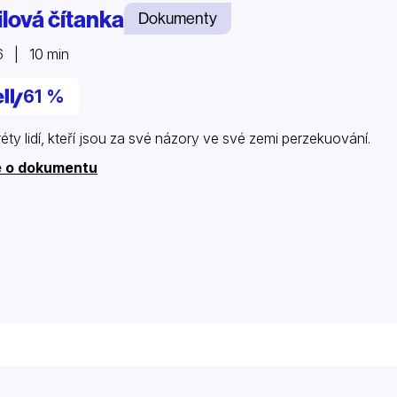
ilová čítanka
Dokumenty
6 | 10 min
61 %
réty lidí, kteří jsou za své názory ve své zemi perzekuování.
e o dokumentu