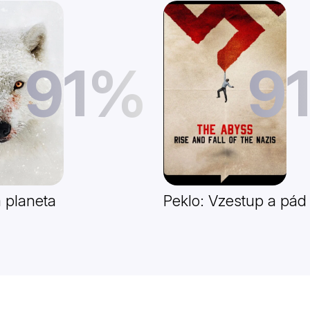
91%
9
 planeta
Peklo: Vzestup a pád