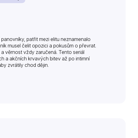
 panovníky, patřit mezi elitu neznamenalo
vník musel čelit opozici a pokusům o převrat.
í a věrnost vždy zaručená. Tento seriál
ých a akčních krvavých bitev až po intimní
y zvrátily chod dějin.