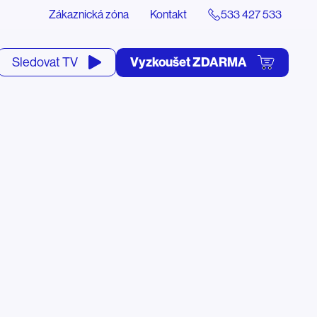
Zákaznická zóna
Kontakt
533 427 533
tevřít
Vyzkoušet ZDARMA
Sledovat TV
yhledávání