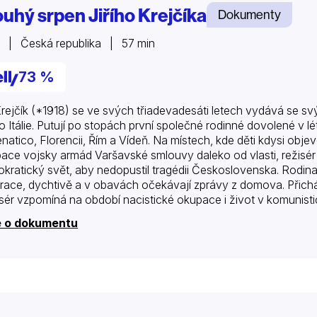
ouhý srpen Jiřího Krejčíka
Dokumenty
 | Česká republika | 57 min
73 %
 Krejčík (*1918) se ve svých třiadevadesáti letech vydává se
do Itálie. Putují po stopách první společné rodinné dovolené v l
natico, Florencii, Řím a Vídeň. Na místech, kde děti kdysi obj
ace vojsky armád Varšavské smlouvy daleko od vlasti, režisér
kratický svět, aby nedopustil tragédii Československa. Rodin
race, dychtivě a v obavách očekávají zprávy z domova. Přichá
sér vzpomíná na období nacistické okupace i život v komunist
dál. . . Až s odstupem mnoha desetiletí se dovídají, že v první
e o dokumentu