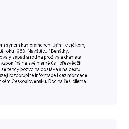
 svým synem kameramanem Jiřím Krejčíkem,
étě roku 1968. Navštěvují Benátky,
evovaly západ a rodina prožívala dramata
 vzpomíná na své marné úsilí přesvědčit
a se tehdy pozvolna dostávala na cestu
zejí rozporuplné informace i dezinformace.
ickém Československu. Rodina řeší dilema
m týdnu okupace bylo…