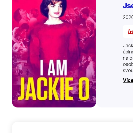
Js
202
Jack
úpln
na o
osob
svou
Víc