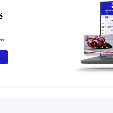
ě
gram