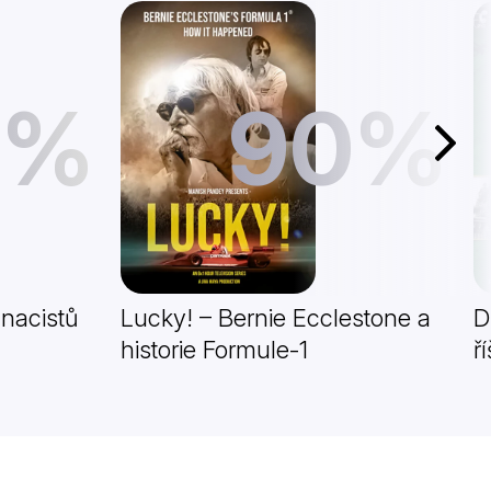
1%
90%
Další
 nacistů
Lucky! – Bernie Ecclestone a
D
historie Formule-1
ř