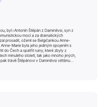
u, byl i Antonín Štěpán z Daminěvsi, syn z
komunistickou mocí a za dramatických
zal prosadit, oženil se Belgičankou Anne-
, Anne-Marie byla jeho jediným spojením s
t do Čech a spatřit ruiny, které zbyly z
ch minulého století, tak jako mnoho jiných,
pak trávili Štěpánovi v Daminěvsi většinu