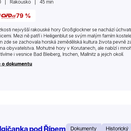
0 | Rakousko | 45 min
79 %
ízkosti nejvyšší rakouské hory Großglockner se nachází úchva
icemi. Mezi ně patří i Heiligenblut se svým malým farním koste
n zde se zachovala horská zemědělská kultura života pevně za
ina obyvatelstva. Mohutné hory v Korutanech, ale nabízí i mnoho
ívíme i vesnice Bad Bleiberg, Irschen, Mallnitz a jejich okolí.
e o dokumentu
lgičanka pod Řípem
Dokumenty
Historický