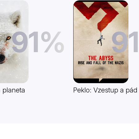
91%
9
 planeta
Peklo: Vzestup a pád