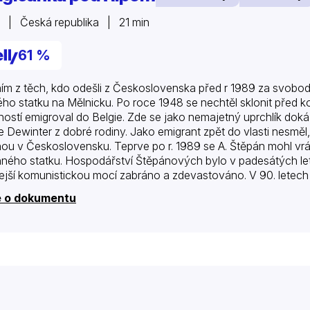
 | Česká republika | 21 min
61 %
ím z těch, kdo odešli z Československa před r 1989 za svobodo
ého statku na Mělnicku. Po roce 1948 se nechtěl sklonit před 
ností emigroval do Belgie. Zde se jako nemajetný uprchlík doká
e Dewinter z dobré rodiny. Jako emigrant zpět do vlasti nesměl
nou v Československu. Teprve po r. 1989 se A. Štěpán mohl vráti
nného statku. Hospodářství Štěpánových bylo v padesátých lete
ejší komunistickou mocí zabráno a zdevastováno. V 90. letech 
, aby je znovu…
e o dokumentu