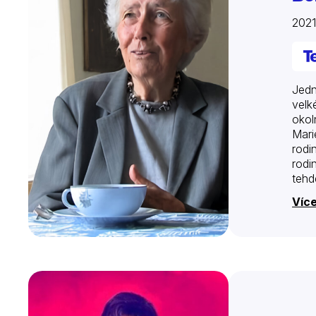
2021
Jedn
velk
okol
Mari
rodi
rodi
tehd
času
Víc