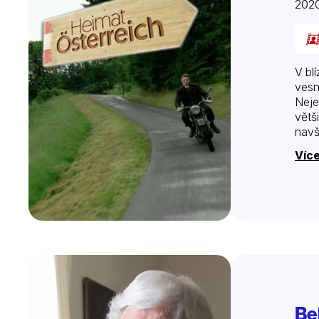
202
V bl
vesn
Neje
větš
navšt
Víc
Be