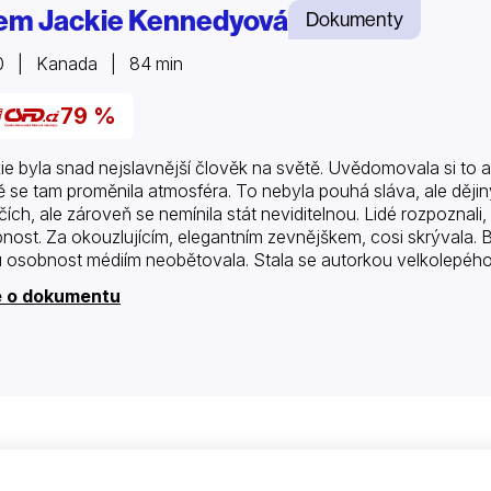
em Jackie Kennedyová
Dokumenty
0 | Kanada | 84 min
79 %
ie byla snad nejslavnější člověk na světě. Uvědomovala si to a 
ě se tam proměnila atmosféra. To nebyla pouhá sláva, ale dějiny.
čích, ale zároveň se nemínila stát neviditelnou. Lidé rozpoznal
nost. Za okouzlujícím, elegantním zevnějškem, cosi skrývala. 
 osobnost médiím neobětovala. Stala se autorkou velkolepého r
e o dokumentu