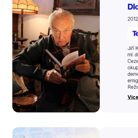
Dl
2012
Jiří
ml. 
Ceze
okup
demo
emig
Reži
jak 
Víc