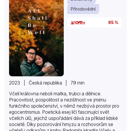
Přírodovědní
65 %
2023 | Česká republika | 79 min
Včelí královna neboli matka, trubci a dělnice.
Pracovitost, pospolitost a nezištnost ve jménu
funkčního společenství, v němž nezbývá prostor pro
egocentrismus. Poetická esej líčí fascinující svět
včelích úlů, jejichž uspořádání dává za příklad lidské
societě. Díky pozorování hmyzu a rozhovorům se
včelaři i odkazům z knihy Radomila Hradila Včely a