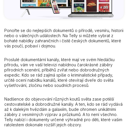
Ponořte se do nejlepších dokumentů o přírodě, vesmíru, historii
nebo o válečných událostech. Na Telly si můžete vybrat z
bohaté nabídky zahraničních i čistě českých dokumentů, které
vás poučí, pobaví i dojmou.
Proslulé dokumentární kanály, které mají ve svém hledáčku
přírodu, vám ve vaší televizi nabídnou čarokrásné záběry
přírodních scenérií, příběhů zvířat nebo dobrodružných
expedic. Kdo se rád zajímá spíše o kriminalistické případy,
určitě ocení nabídku kanálů, které otevírají dveře do světa
vyšetřování, zločinu nebo soudních procesů.
Nadšence do objevování různých koutů světa zase potěší
cestovatelské a dobrodružné kanály. A ten, kdo se rád vydává
až k dalekým hvězdám a galaxiím, bude ohromen unikátními
záběry z vesmírných výprav a průzkumů. A to není všechno.
Telly nabízí i dokumenty určené výhradně pro děti, které vašim
ratolestem dokonale rozšíří jejich obzory.