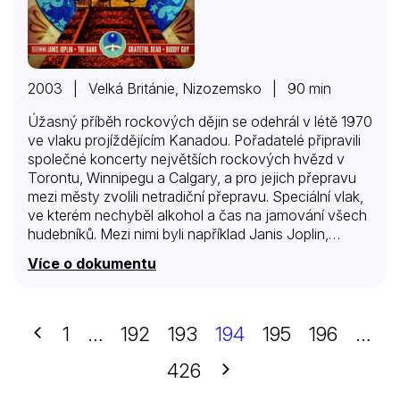
2003 | Velká Británie, Nizozemsko | 90 min
Úžasný příběh rockových dějin se odehrál v létě 1970
ve vlaku projíždějícím Kanadou. Pořadatelé připravili
společné koncerty největších rockových hvězd v
Torontu, Winnipegu a Calgary, a pro jejich přepravu
mezi městy zvolili netradiční přepravu. Speciální vlak,
ve kterém nechyběl alkohol a čas na jamování všech
hudebníků. Mezi nimi byli například Janis Joplin,
Buddy Guy, The Band, The Grateful Dead nebo Ten
Více o dokumentu
Years After. Záběry z koncertů, které provázeli
společenské nepokoje, i ze samotného vlaku
přinášejí zajímavý pohled do zákulisí šoubyznysu té
doby. Vinou finančních problému pořadatelů se
Předchozí
1
…
192
193
194
195
196
…
natočený materiál odložil a k jeho zpracování a
uvedení došlo až po více než třiceti letech od
Další
426
samotné události. Zajímavostí je i fakt, že dokument