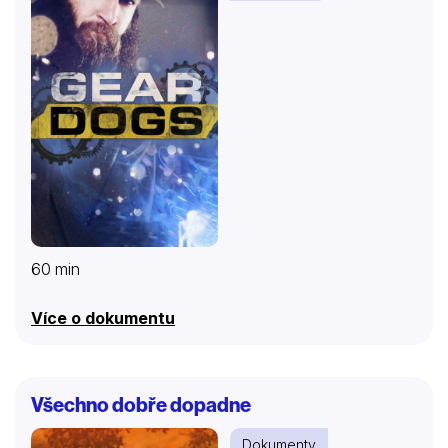
činnosti hudebníka a vydavatele R. A. Dvorského.
Prostřednictvím unikátních dobových archivů a
výpovědi odborníků představuje…
60 min
Více o dokumentu
Všechno dobře dopadne
Dokumenty