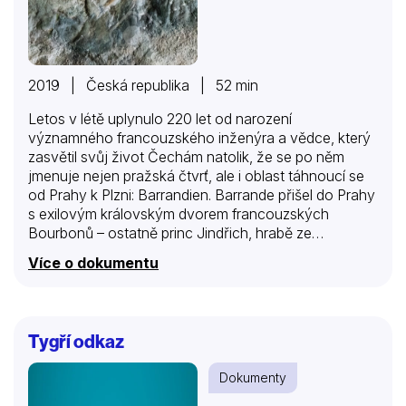
2019 | Česká republika | 52 min
Letos v létě uplynulo 220 let od narození
významného francouzského inženýra a vědce, který
zasvětil svůj život Čechám natolik, že se po něm
jmenuje nejen pražská čtvrť, ale i oblast táhnoucí se
od Prahy k Plzni: Barrandien. Barrande přišel do Prahy
s exilovým královským dvorem francouzských
Bourbonů – ostatně princ Jindřich, hrabě ze
Chambordu, byl Barrandovým celoživotním přítelem a
Více o dokumentu
mecenášem. Velice rychle se spřátelil s elitou českých
vědeckých a kulturních kruhů té doby a zapojil se do
projektu výstavby koněspřežné dráhy údolím
Berounky. Tato práce se mu stala osudnou, neboť
Tygří odkaz
zde objevil bohatá naleziště zkamenělin.
Systematicky se jim věnoval po zbytek svého života
Dokumenty
a publikoval nejrozsáhlejší dílo, jaké kdy vytvořil
jediný paleontolog. Popsal více než 3500 druhů