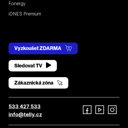
Fonergy
iDNES Premium
Vyzkoušet ZDARMA
Sledovat TV
Zákaznická zóna
533 427 533
info@telly.cz
Facebook
YouTube
Instagram