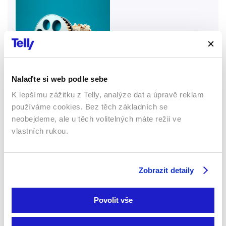
zkamenělých organismů a…
Nalaďte si web podle sebe
K lepšímu zážitku z Telly, analýze dat a úpravě reklam
používáme cookies. Bez těch základních se
neobejdeme, ale u těch volitelných máte režii ve
2024 | 60 min
vlastních rukou.
Tygři jsou jedny z nejuzavřenějších, ale přitom
nejzajímavějších velkých koček. Tento seriál se
natáčel sedm let a představuje životy čtyř tygřic a
Zobrazit detaily
jejich mláďat v indických lesích Tadoby.
Více o dokumentu
Povolit vše