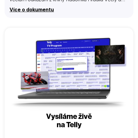
jejich svět se dozvídáme, že včela, jakožto
Více o dokumentu
objektivně nejdůležitější stvoření na Zemi, se stala
ohroženým druhem přičiněním lidstva, jehož
chamtivost a sobeckost může dospět k jeho záhubě.
Je však zřejmé, že pro Zemi vše dobře dopadne, ať
už s lidstvem, či bez něj…
Vysíláme živě
na Telly