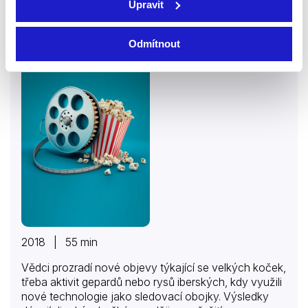
Upravit
Věda o velkých kočkách
Odmítnout
Dokumenty
2018 | 55 min
Vědci prozradí nové objevy týkající se velkých koček,
třeba aktivit gepardů nebo rysů iberských, kdy využili
nové technologie jako sledovací obojky. Výsledky