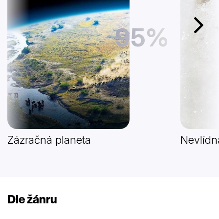
95%
Další
Zázračná planeta
Nevlídn
Dle žánru