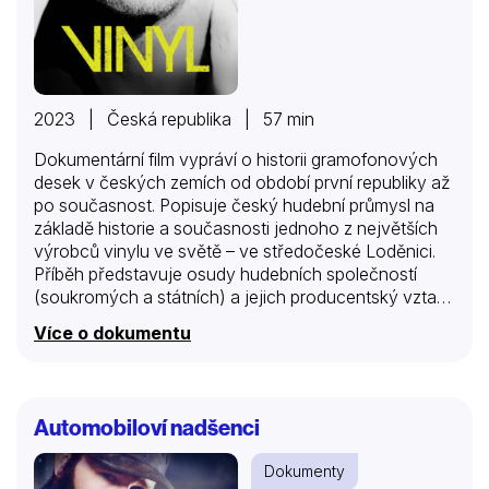
2023 | Česká republika | 57 min
Dokumentární film vypráví o historii gramofonových
desek v českých zemích od období první republiky až
po současnost. Popisuje český hudební průmysl na
základě historie a současnosti jednoho z největších
výrobců vinylu ve světě – ve středočeské Loděnici.
Příběh představuje osudy hudebních společností
(soukromých a státních) a jejich producentský vztah
k výrobě gramofonových desek, odhaluje zákulisí
Více o dokumentu
producentství, ukazuje vývoj studiového nahrávání
hudby, vývoj marketingu a prodeje, fenomén
sběratelství i designu alb jako svébytného výtvarného
žánru. Film se zaměřuje na dvě výrazné hudební
Automobiloví nadšenci
epochy minulosti – 30. a 60. léta – a na současnost.
Pro období první republiky vedle představení
Dokumenty
vydavatelství jako Ultraphon, Esta je zásadní popsání