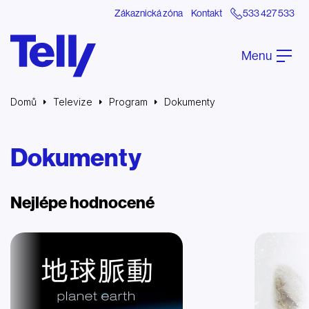
Zákaznická zóna
Kontakt
533 427 533
Menu
Domů
Televize
Program
Dokumenty
Dokumenty
Nejlépe hodnocené