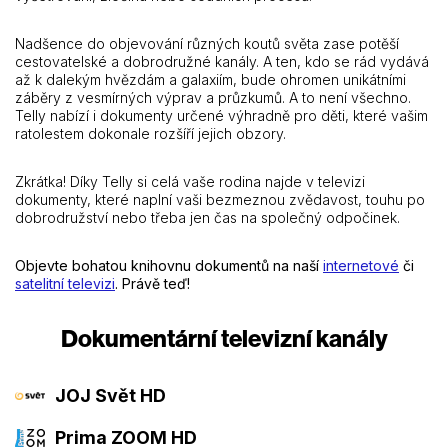
Nadšence do objevování různých koutů světa zase potěší
cestovatelské a dobrodružné kanály. A ten, kdo se rád vydává
až k dalekým hvězdám a galaxiím, bude ohromen unikátními
záběry z vesmírných výprav a průzkumů. A to není všechno.
Telly nabízí i dokumenty určené výhradně pro děti, které vašim
ratolestem dokonale rozšíří jejich obzory.
Zkrátka! Díky Telly si celá vaše rodina najde v televizi
dokumenty, které naplní vaši bezmeznou zvědavost, touhu po
dobrodružství nebo třeba jen čas na společný odpočinek.
Objevte bohatou knihovnu dokumentů na naší
internetové
či
satelitní televizi
. Právě teď!
Dokumentární televizní kanály
JOJ Svět HD
Prima ZOOM HD