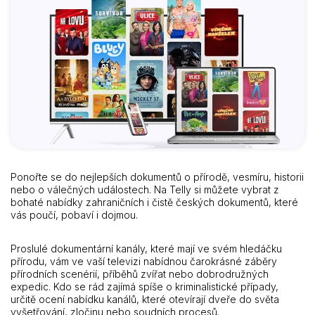
Ponořte se do nejlepších dokumentů o přírodě, vesmíru, historii
nebo o válečných událostech. Na Telly si můžete vybrat z
bohaté nabídky zahraničních i čistě českých dokumentů, které
vás poučí, pobaví i dojmou.
Proslulé dokumentární kanály, které mají ve svém hledáčku
přírodu, vám ve vaší televizi nabídnou čarokrásné záběry
přírodních scenérií, příběhů zvířat nebo dobrodružných
expedic. Kdo se rád zajímá spíše o kriminalistické případy,
určitě ocení nabídku kanálů, které otevírají dveře do světa
vyšetřování, zločinu nebo soudních procesů.