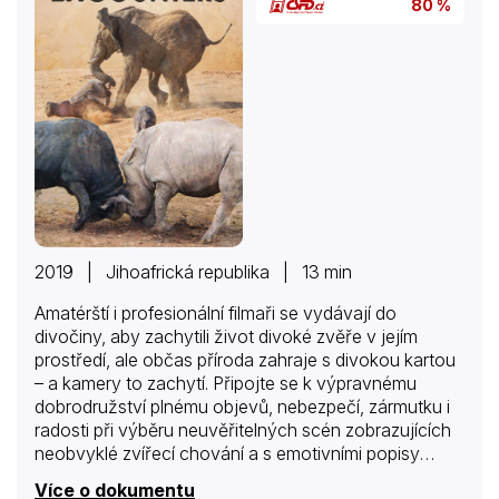
80 %
2019 | Jihoafrická republika | 13 min
Amatérští i profesionální filmaři se vydávají do
divočiny, aby zachytili život divoké zvěře v jejím
prostředí, ale občas příroda zahraje s divokou kartou
– a kamery to zachytí. Připojte se k výpravnému
dobrodružství plnému objevů, nebezpečí, zármutku i
radosti při výběru neuvěřitelných scén zobrazujících
neobvyklé zvířecí chování a s emotivními popisy
očitých svědků, kteří měli dostatek štěstí, že byli v
Více o dokumentu