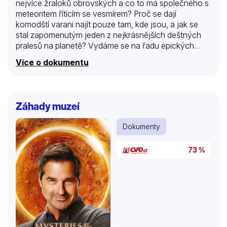
nejvíce žraloků obrovských a co to má společného s
meteoritem řítícím se vesmírem? Proč se dají
komodští varani najít pouze tam, kde jsou, a jak se
stal zapomenutým jeden z nejkrásnějších deštných
pralesů na planetě? Vydáme se na řadu epických
cest do divočiny a napříč kontinenty -i tisíciletími -,
Více o dokumentu
abychom odhalili některé z největších záhad přírody,
které formovaly život, od nejpodivnějších zvířat na
Celebesu po strašidelná stvoření mayského podsvětí,
od brlohů pum a And podobných Marsu po ztracený
Záhady muzeí
svět v afrických mracích a válku paviánů.
Dokumenty
73 %