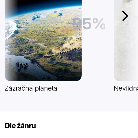
95%
Další
Zázračná planeta
Nevlídn
Dle žánru