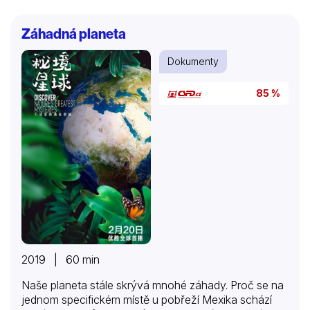
dějin továrny na sny a současného Hollywoodu.
Záhadná planeta
Dokumenty
85 %
2019 | 60 min
Naše planeta stále skrývá mnohé záhady. Proč se na
jednom specifickém místě u pobřeží Mexika schází