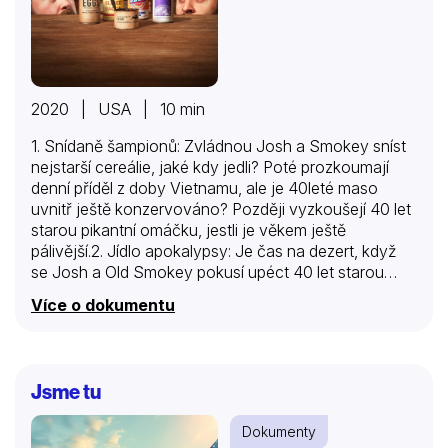
2020 | USA | 10 min
1. Snídaně šampionů: Zvládnou Josh a Smokey sníst
nejstarší cereálie, jaké kdy jedli? Poté prozkoumají
denní příděl z doby Vietnamu, ale je 40leté maso
uvnitř ještě konzervováno? Později vyzkoušejí 40 let
starou pikantní omáčku, jestli je věkem ještě
pálivější.2. Jídlo apokalypsy: Je čas na dezert, když
se Josh a Old Smokey pokusí upéct 40 let starou
směs čokoládových koláčků. Pánové pak navštíví bar
Více o dokumentu
v podzemí, kde objeví a ochutnají nelegální pálenky.3.
Datum spotřeby neznámé: Josh a Old Smokey se
vydávají na výlet do opuštěného hornického města,
aby vykopali zapomenuté jídlo. Poté vyzkoušejí jedno
Jsme tu
z nechvalně proslulých ztracených piv Ameriky. A
také budou mít příležitost ochutnat vikingský elixír.4.
Dokumenty
Historické čištění zubů: Josh a Old Smokey pojídají