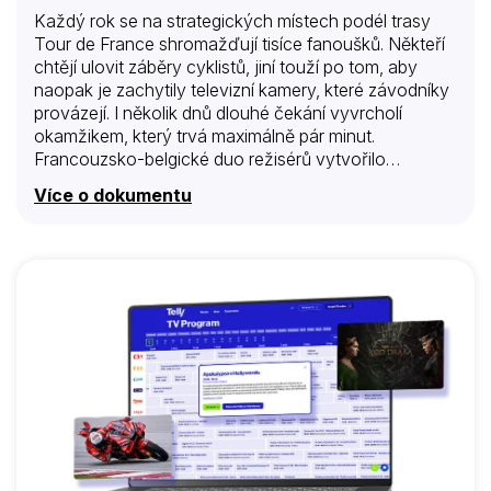
Každý rok se na strategických místech podél trasy
Tour de France shromažďují tisíce fanoušků. Někteří
chtějí ulovit záběry cyklistů, jiní touží po tom, aby
naopak je zachytily televizní kamery, které závodníky
provázejí. I několik dnů dlouhé čekání vyvrcholí
okamžikem, který trvá maximálně pár minut.
Francouzsko-belgické duo režisérů vytvořilo
humorný portrét této netradiční komunity.
Více o dokumentu