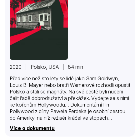
2020 | Polsko, USA | 84 min
Před více než sto lety se lidé jako Sam Goldwyn,
Louis B. Mayer nebo bratři Warnerové rozhodli opustit
Polsko a stali se magnáty. Na své cestě byli nuceni
čelit řadě dobrodružství a překážek. Vydejte se s nimi
ke kořenům Hollywoodu… Dokumentární film
Pollywood z dílny Paweła Ferdeka je osobní cestou
do Ameriky, na níž režisér kráčel ve stopách
východoevropských zakladatelů Hollywoodu.
Více o dokumentu
Snímek vypráví univerzální a vzrušující příběh o
snech, odvaze a zoufalství, odehrávající se na pozadí