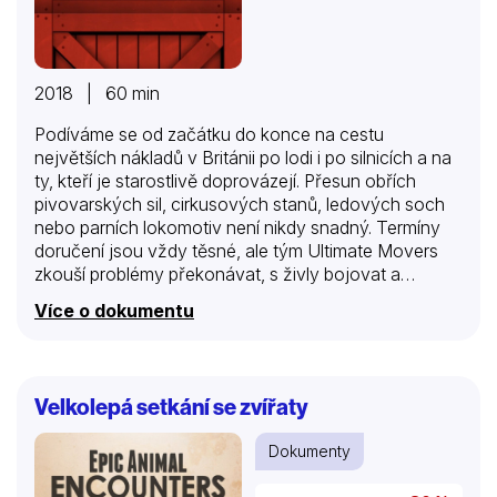
2018 | 60 min
Podíváme se od začátku do konce na cestu
největších nákladů v Británii po lodi i po silnicích a na
ty, kteří je starostlivě doprovázejí. Přesun obřích
pivovarských sil, cirkusových stanů, ledových soch
nebo parních lokomotiv není nikdy snadný. Termíny
doručení jsou vždy těsné, ale tým Ultimate Movers
zkouší problémy překonávat, s živly bojovat a
transport obřích rozměrů bezpečně provést i úzkými
Více o dokumentu
ulicemi a serpentinami a dostat drahocenný náklad na
místo včas a v jednom kuse. Čas znamená peníze a v
úzkých místech není prostor pro chyby. Podíváme se
na skutečné osoby, které ve Velké Británii zajišťují
Velkolepá setkání se zvířaty
každý den stěhování, od operátorů jeřábů po
skladníky, řidiče kamionů a kapitány lodí. V náročné
Dokumenty
době je pohyb zboží vždy na pořadu dne.