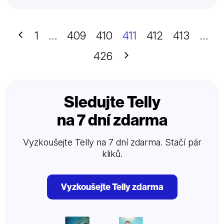
pravý čas na pravém místě. Každou scénku
rozeberou špičkoví odborníci na život divokých zvířat
a odhalí tak tajný život zvířat v pohybu.
Předchozí
1
…
409
410
411
412
413
…
Další
426
Sledujte Telly
na 7 dní zdarma
Vyzkoušejte Telly na 7 dní zdarma. Stačí pár
kliků.
Vyzkoušejte Telly zdarma