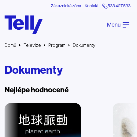
Zákaznická zóna
Kontakt
533 427 533
Menu
Domů
Televize
Program
Dokumenty
Dokumenty
Nejlépe hodnocené