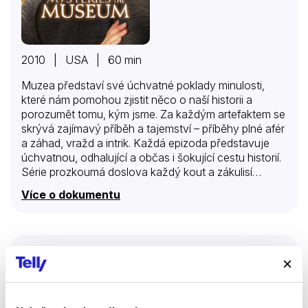
2010 | USA | 60 min
Muzea představí své úchvatné poklady minulosti,
které nám pomohou zjistit něco o naší historii a
porozumět tomu, kým jsme. Za každým artefaktem se
skrývá zajímavý příběh a tajemství – příběhy plné afér
a záhad, vražd a intrik. Každá epizoda představuje
úchvatnou, odhalující a občas i šokující cestu historií.
Série prozkoumá doslova každý kout a zákulisí
společností, zaměřených na populární a zábavné
Více o dokumentu
osoby – neviditelné špióny, chladnokrevné zabijáky,
dinosaury, paranormální jedince a další.
Megapole: Starověký svět odhalen
Dokumenty