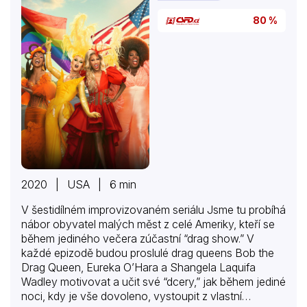
desetiletí staré kukuřičné lupínky a sto let staré
80 %
suchary…
2020 | USA | 6 min
V šestidílném improvizovaném seriálu Jsme tu probíhá
nábor obyvatel malých měst z celé Ameriky, kteří se
během jediného večera zúčastní “drag show.” V
každé epizodě budou proslulé drag queens Bob the
Drag Queen, Eureka O’Hara a Shangela Laquifa
Wadley motivovat a učit své “dcery,” jak během jediné
noci, kdy je vše dovoleno, vystoupit z vlastní