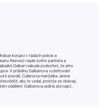
haluje korupci v řadách policie a
Keanu Reeves) najde svého partnera a
 zabijáků Galban nabude podezření, že jeho
orupce. V průběhu Galbanova vyšetřování
ostává k pravdě, Cullenova manželka Janine
řesvědčit, aby to vzdal, protože se obávají,
ejním oddělení. Galbanova jediná zbývající
svých vnitřních zákonů. Galban se…