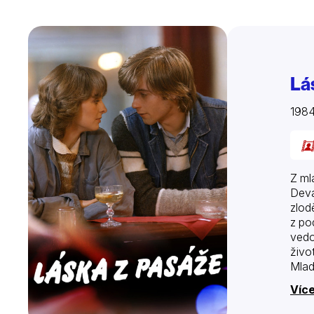
Lá
198
Z ml
Deva
zlod
z po
vedo
živo
Mlad
pení
Více