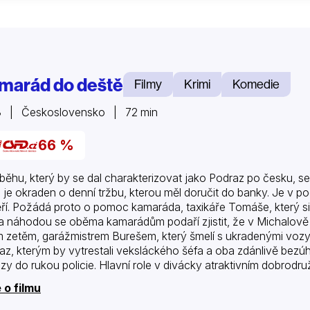
marád do deště
Filmy
Krimi
Komedie
8 | Československo | 72 min
66 %
íběhu, který by se dal charakterizovat jako Podraz po česku, s
 je okraden o denní tržbu, kterou měl doručit do banky. Je v p
ří. Požádá proto o pomoc kamaráda, taxikáře Tomáše, který s
a náhodou se oběma kamarádům podaří zjistit, že v Michalově
 zetěm, garážmistrem Burešem, který šmelí s ukradenými voz
az, kterým by vytrestali veksláckého šéfa a oba zdánlivě bezú
zy do rukou policie. Hlavní role v divácky atraktivním dobro
 o filmu