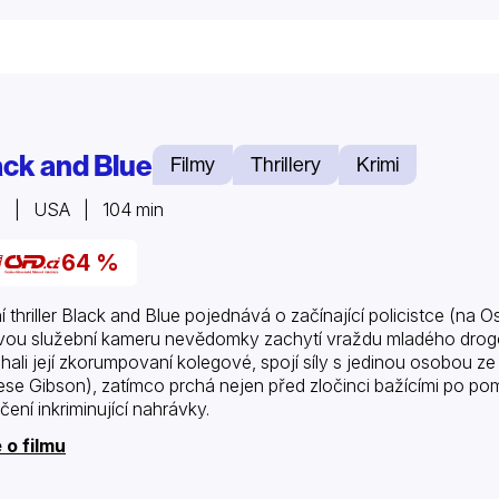
ack and Blue
Filmy
Thrillery
Krimi
9 | USA | 104 min
64 %
í thriller Black and Blue pojednává o začínající policistce (n
vou služební kameru nevědomky zachytí vraždu mladého drogov
hali její zkorumpovaní kolegové, spojí síly s jedinou osobou z
ese Gibson), zatímco prchá nejen před zločinci bažícími po pomst
čení inkriminující nahrávky.
 o filmu