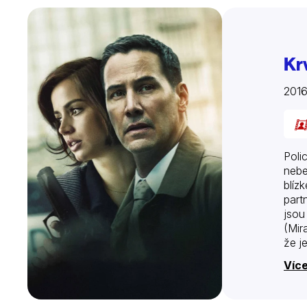
Kr
201
Poli
nebe
blíz
part
jsou
(Mir
že j
stop
Více