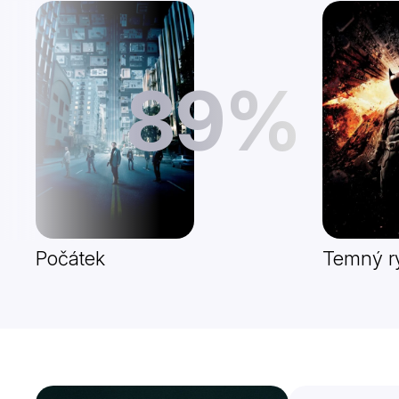
89%
Počátek
Temný ry