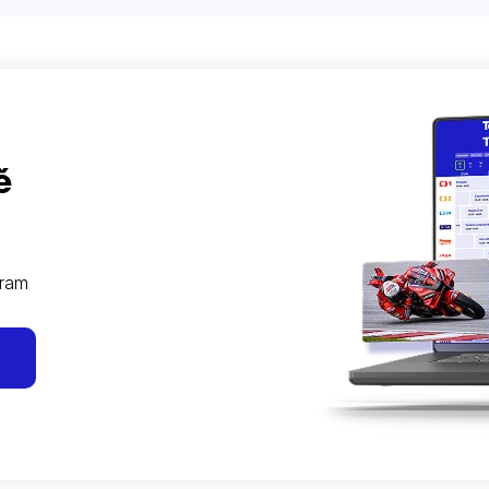
ě
gram