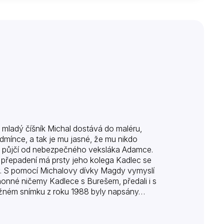
e mladý číšník Michal dostává do maléru,
odmínce, a tak je mu jasné, že mu nikdo
i půjčí od nebezpečného veksláka Adamce.
 přepadení má prsty jeho kolega Kadlec se
y. S pomocí Michalovy dívky Magdy vymyslí
honné ničemy Kadlece s Burešem, předali i s
družném snímku z roku 1988 byly napsány…