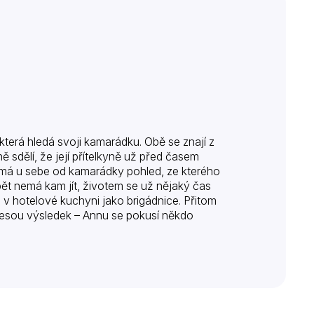
terá hledá svoji kamarádku. Obě se znají z
 sdělí, že její přítelkyně už před časem
– má u sebe od kamarádky pohled, ze kterého
ět nemá kam jít, životem se už nějaký čas
 v hotelové kuchyni jako brigádnice. Přitom
inesou výsledek – Annu se pokusí někdo