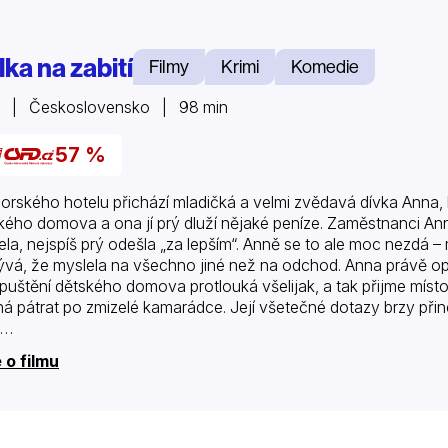
ka na zabití
Filmy
Krimi
Komedie
5 | Československo | 98 min
57 %
orského hotelu přichází mladičká a velmi zvědavá dívka Anna, k
kého domova a ona jí prý dluží nějaké peníze. Zaměstnanci Anně
ela, nejspíš prý odešla „za lepším“. Anně se to ale moc nezdá 
ývá, že myslela na všechno jiné než na odchod. Anna právě op
puštění dětského domova protlouká všelijak, a tak přijme místo
ná pátrat po zmizelé kamarádce. Její všetečné dotazy brzy př
t…
 o filmu