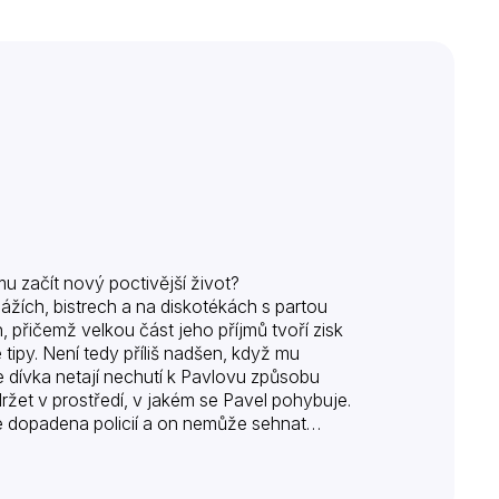
u začít nový poctivější život?
ážích, bistrech a na diskotékách s partou
, přičemž velkou část jeho příjmů tvoří zisk
ipy. Není tedy příliš nadšen, když mu
e dívka netají nechutí k Pavlovu způsobu
ržet v prostředí, v jakém se Pavel pohybuje.
je dopadena policií a on nemůže sehnat