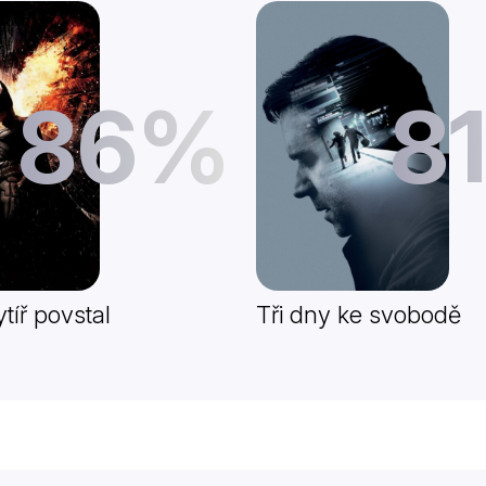
86%
8
tíř povstal
Tři dny ke svobodě