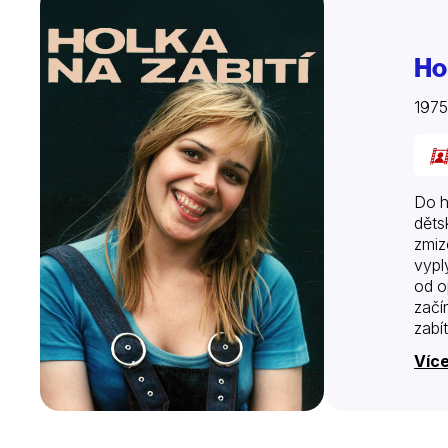
Hol
197
Do h
děts
zmiz
vypl
od o
začí
zabí
Více