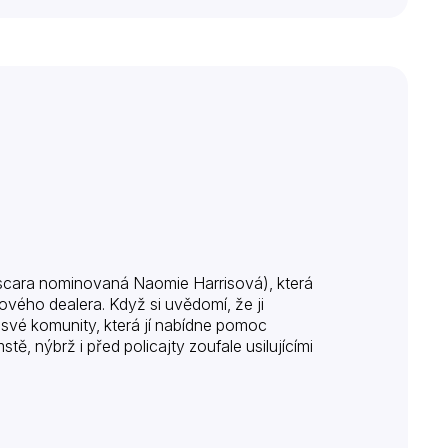
a Oscara nominovaná Naomie Harrisová), která
ého dealera. Když si uvědomí, že ji
e své komunity, která jí nabídne pomoc
ě, nýbrž i před policajty zoufale usilujícími