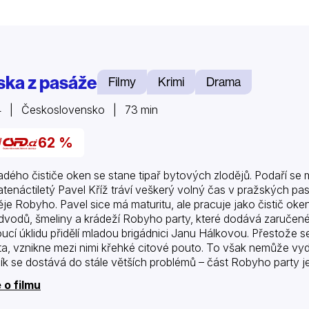
ska z pasáže
Filmy
Krimi
Drama
4 | Československo | 73 min
62 %
adého čističe oken se stane tipař bytových zlodějů. Podaří se m
tenáctiletý Pavel Kříž tráví veškerý volný čas v pražských pas
ěje Robyho. Pavel sice má maturitu, ale pracuje jako čistič oken
dvodů, šmeliny a krádeží Robyho party, které dodává zaručené t
ucí úklidu přidělí mladou brigádnici Janu Hálkovou. Přestože s
ta, vznikne mezi nimi křehké citové pouto. To však nemůže vyd
ík se dostává do stále větších problémů – část Robyho party 
ze na…
 o filmu