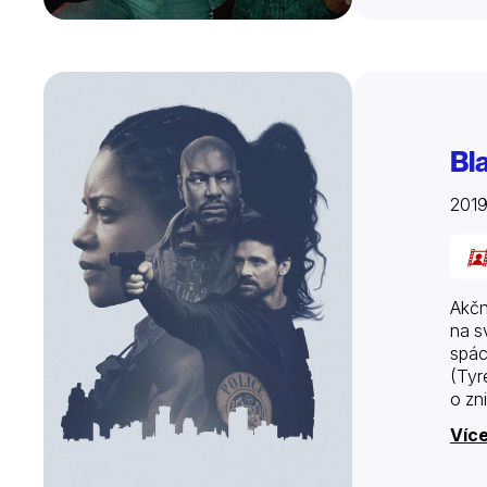
Bl
201
Akčn
na s
spác
(Tyr
o zni
Více