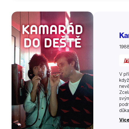
Ka
198
V př
když
nevě
Zcel
svým
podr
důka
Více