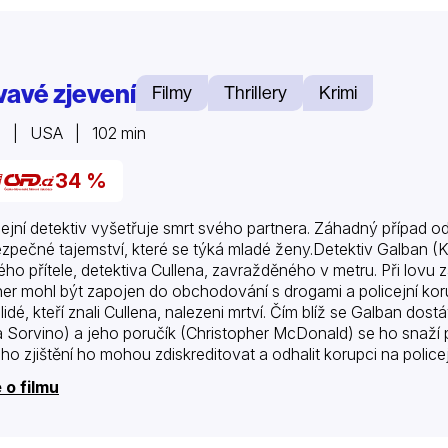
vavé zjevení
Filmy
Thrillery
Krimi
6 | USA | 102 min
34 %
cejní detektiv vyšetřuje smrt svého partnera. Záhadný případ od
zpečné tajemství, které se týká mladé ženy.Detektiv Galban (
kého přítele, detektiva Cullena, zavražděného v metru. Při lovu
ner mohl být zapojen do obchodování s drogami a policejní k
 lidé, kteří znali Cullena, nalezeni mrtví. Čím blíž se Galban d
a Sorvino) a jeho poručík (Christopher McDonald) se ho snaží p
eho zjištění ho mohou zdiskreditovat a odhalit korupci na polic
a je Isabel – mladá, zbožná hispánská dívka, která žije podle 
 o filmu