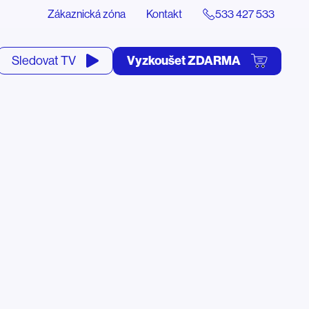
Zákaznická zóna
Kontakt
533 427 533
tevřít
Vyzkoušet ZDARMA
Sledovat TV
yhledávání