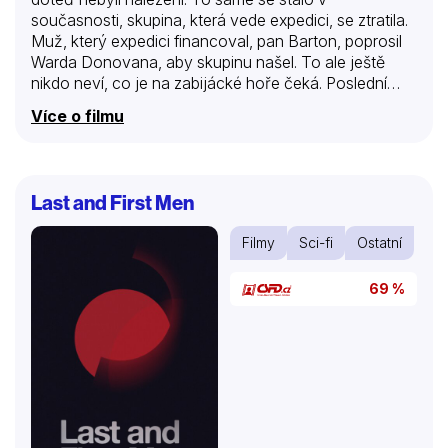
současnosti, skupina, která vede expedici, se ztratila.
Muž, který expedici financoval, pan Barton, poprosil
Warda Donovana, aby skupinu našel. To ale ještě
nikdo neví, co je na zabijácké hoře čeká. Poslední
výprava Warda Donova skončila špatně, 5 lidí
Více o filmu
zemřelo, proto nejdříve nechtěl, ale nakonec to
odsouhlasil. Zjistil totiž, že expedici vede jeho bývalá
přítelkyně Kate. Když se sejdou s týmem, ve kterém
je doktorka Nina, jeho kamarád Chance a Yeshe,
Last and First Men
Bartonův syn Tyler a pilot vrtulníku Ram, pustí si
poslední záznam, který nahrála skupina předtím, ještě
Filmy
Sci-fi
Ostatní
než zmizela. To ale neví, že někteří členové jsou…
69 %