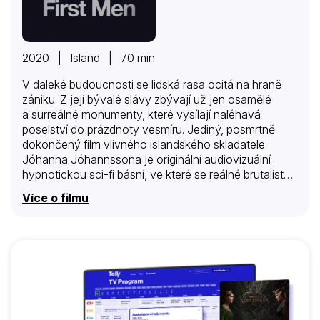
2020 | Island | 70 min
V daleké budoucnosti se lidská rasa ocitá na hraně
zániku. Z její bývalé slávy zbývají už jen osamělé
a surreálné monumenty, které vysílají naléhavá
poselství do prázdnoty vesmíru. Jediný, posmrtně
dokončený film vlivného islandského skladatele
Jóhanna Jóhannssona je originální audiovizuální
hypnotickou sci-fi básní, ve které se reálné brutalistní
betonové ornamenty mění ve zneklidňující objekty
Více o filmu
z daleké budoucnosti. Kontrastní černobílé záběry
70mm IMAX kamery Sturly Brandth Grøvlena ve
spojení s majestátním minimalismem Jóhanssonovy
hudby mění film v unikátní zážitek mimo povědomý
čas a prostor.