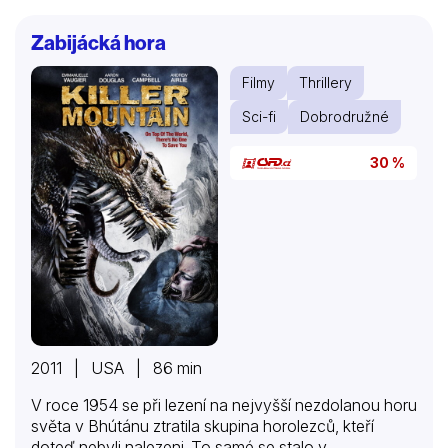
Zabijácká hora
Filmy
Thrillery
Sci-fi
Dobrodružné
30 %
2011 | USA | 86 min
V roce 1954 se při lezení na nejvyšší nezdolanou horu
světa v Bhútánu ztratila skupina horolezců, kteří
doteď nebyli nalezeni. To samé se stalo v