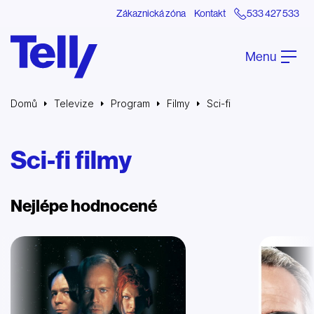
Zákaznická zóna
Kontakt
533 427 533
Menu
Domů
Televize
Program
Filmy
Sci-fi
Sci-fi filmy
Nejlépe hodnocené