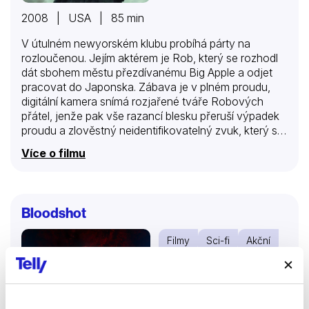
2008 | USA | 85 min
V útulném newyorském klubu probíhá párty na
rozloučenou. Jejím aktérem je Rob, který se rozhodl
dát sbohem městu přezdívanému Big Apple a odjet
pracovat do Japonska. Zábava je v plném proudu,
digitální kamera snímá rozjařené tváře Robových
přátel, jenže pak vše razancí blesku přeruší výpadek
proudu a zlověstný neidentifikovatelný zvuk, který se
rozléhá nad městem. Dodávka elektřiny se sice po
Více o filmu
chvíli obnoví, ale úleva je jen dočasná. Zatímco
televizní reportéři spekulují o zemětřesení nebo jiné
přírodní katastrofě, nedaleký horizont ozařuje
mohutná exploze, znovu doprovázená tím podivným
Bloodshot
zvukem připomínajícím kvílení nějakého pravěkého
monstra. Párty razantně končí, nastává panika.
Filmy
Sci-fi
Akční
Špatně se ale utíká, když netušíte před čím prcháte.
54 %