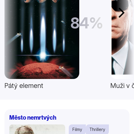
Další
84%
Pátý element
Muži v 
Město nemrtvých
Filmy
Thrillery