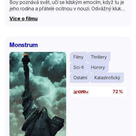
Boy poznává svět, učí se lidským emocím, když tu je
jeho rodina a přátelé ocitnou v nouzi. Odvážný kluk
se proto vrací do rodného Metro City, aby čelil možná
Více o filmu
dosud největší životní výzvě. Astro Boy pochází z
hlavy Osamu Tezuky, který je přezdíván Bůh mangy,
tedy japonských komiksů. Příběhy malého chlapce
začal vydávat počátkem padesátých let minulého
Monstrum
století. Ty byly později přepracovány do televizního
seriálu. Právě jeho podoba tehdy udala směr celé
Filmy
Thrillery
japonské animované produkci a dodnes je…
Sci-fi
Horory
Ostatní
Katastrofický
72 %