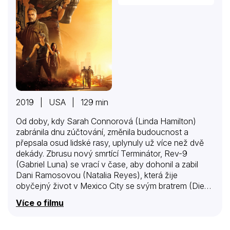
2019 | USA | 129 min
Od doby, kdy Sarah Connorová (Linda Hamilton)
zabránila dnu zúčtování, změnila budoucnost a
přepsala osud lidské rasy, uplynuly už více než dvě
dekády. Zbrusu nový smrtící Terminátor, Rev-9
(Gabriel Luna) se vrací v čase, aby dohonil a zabil
Dani Ramosovou (Natalia Reyes), která žije
obyčejný život v Mexico City se svým bratrem (Diego
Boneta) a otcem. Daniino přežití závisí na jejím
Více o filmu
spojenectví s dvěma bojovníky – Grace (Mackenzie
Davis), vylepšenou super bojovnicí z budoucnosti a
bojem posilněnou Sarah Connorovou. Zatímco Rev-9