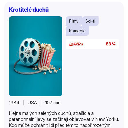
nelítostně ničí všechno a všechny, kdo mu stojí v
Krotitelé duchů
cestě při honbě za Dani, nachází tyto tři cestu k T-
800 (Arnold Schwarzenegger) ze Sářiny minulosti,
Filmy
Sci-fi
který se zdá být jejich poslední nadějí.
Komedie
83 %
1984 | USA | 107 min
Hejna malých zelených duchů, strašidla a
paranormální jevy se začínají objevovat v New Yorku.
Kdo může ochránit lidi před těmito nadpřirozenými