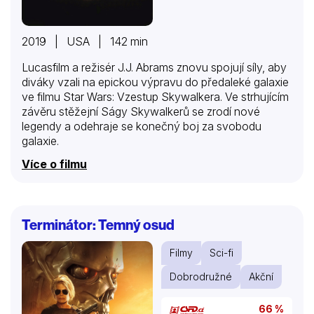
2019 | USA | 142 min
Lucasfilm a režisér J.J. Abrams znovu spojují síly, aby
diváky vzali na epickou výpravu do předaleké galaxie
ve filmu Star Wars: Vzestup Skywalkera. Ve strhujícím
závěru stěžejní Ságy Skywalkerů se zrodí nové
legendy a odehraje se konečný boj za svobodu
galaxie.
Více o filmu
Terminátor: Temný osud
Filmy
Sci-fi
Dobrodružné
Akční
66 %