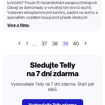
bytostmi? Pouze tři nezaměstnaní parapsychologové.
Dávají se dohromady a vytvářejí tým lovců duchů.
Vybaveni ektoplazmovými kanóny, pastmi na duchy a
speciálním vozidlem bojují proti přesile slizských
oblud.
Více o filmu
Předchozí
Další
1
…
37
38
39
40
Sledujte Telly
na 7 dní zdarma
Vyzkoušejte Telly na 7 dní zdarma. Stačí pár
kliků.
Vyzkoušejte Telly zdarma