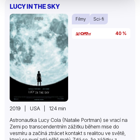
LUCY IN THE SKY
Filmy
Sci-fi
40 %
2019 | USA | 124 min
Astronautka Lucy Cola (Natalie Portman) se vrací na
Zemi po transcendentním zážitku během mise do
vesmíru a začíná ztrácet kontakt s realitou ve světě,
který se nyní zdá příliš malý. Zdá se, že zážitky z