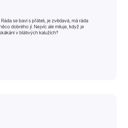
Ráda se baví s přáteli, je zvědavá, má ráda
co dobrého jí. Nejvíc ale miluje, když je
skákání v blátivých kalužích?