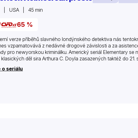
2 | USA | 45 min
65 %
rní verze příběhů slavného londýnského detektiva nás tentok
es vzpamatovává z nedávné drogové závislosti a za asistenc
ady pro newyorskou kriminálku. Americký seriál Elementary se 
í klasických děl sira Arthura C. Doyla zasazených taktéž do 21. st
 o seriálu