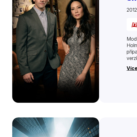
201
Mode
Holm
příp
verz
Více