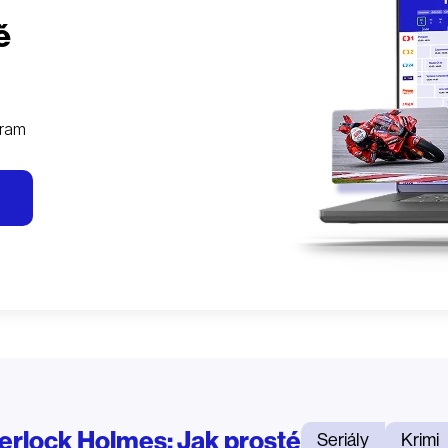
ě
gram
erlock Holmes: Jak prosté
Seriály
Krimi