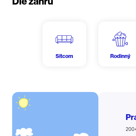
Dle žánru
Sitcom
Rodinný
Pr
2004