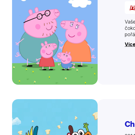
Vaše
čoko
pořá
Více
Ch