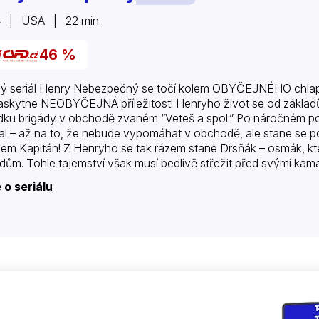
4 | USA | 22 min
46 %
ý seriál Henry Nebezpečný se točí kolem OBYČEJNÉHO chla
askytne NEOBYČEJNÁ příležitost! Henryho život se od základů
dku brigády v obchodě zvaném “Veteš a spol.” Po náročném poh
al – až na to, že nebude vypomáhat v obchodě, ale stane se
em Kapitán! Z Henryho se tak rázem stane Drsňák – osmák, kte
dům. Tohle tajemství však musí bedlivě střežit před svými kama
 o seriálu