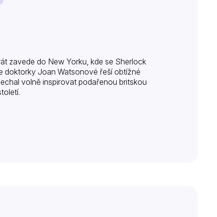
rát zavede do New Yorku, kde se Sherlock
e doktorky Joan Watsonové řeší obtížné
nechal volně inspirovat podařenou britskou
oletí.