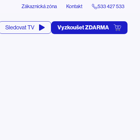
Zákaznická zóna
Kontakt
533 427 533
tevřít
Vyzkoušet ZDARMA
Sledovat TV
yhledávání