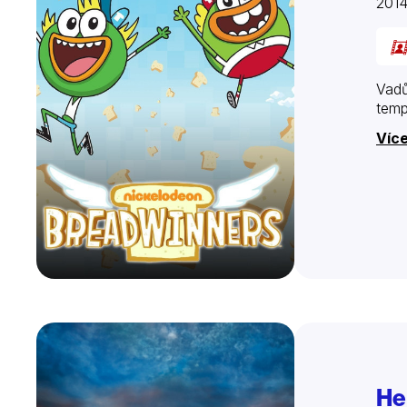
201
Vadů
temp
Více
He