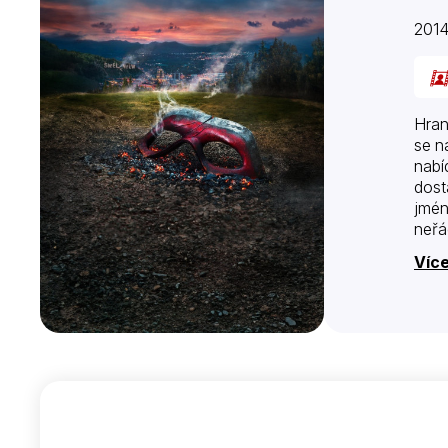
201
Hran
se n
nabí
dost
jmén
neřá
Více