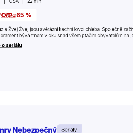
4 | USA | 22 min
65 %
z a Žvej Žvej jsou svérázní kachní lovci chleba. Společně zažív
erament bývá trnem v oku snad všem ptačím obyvatelům na jeji
 o seriálu
nry Nebezpečný
Seriály