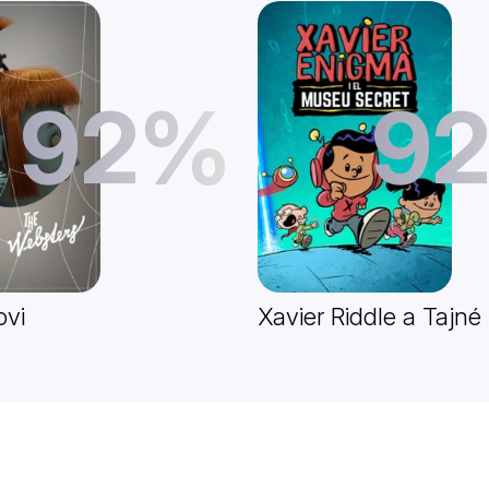
92%
9
ovi
Xavier Riddle a Taj