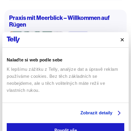
Praxis mit Meerblick – Willkommen auf
Rügen
Seriály
63 %
Nalaďte si web podle sebe
K lepšímu zážitku z Telly, analýze dat a úpravě reklam
používáme cookies. Bez těch základních se
neobejdeme, ale u těch volitelných máte režii ve
vlastních rukou.
Zobrazit detaily
2017 | Německo | 24 min
Doktorka Nora Kaminská pracovala ako lekárka na
Povolit vše