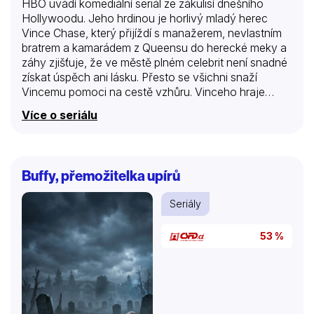
HBO uvádí komediální seriál ze zákulisí dnešního
Hollywoodu. Jeho hrdinou je horlivý mladý herec
Vince Chase, který přijíždí s manažerem, nevlastním
bratrem a kamarádem z Queensu do herecké meky a
záhy zjišťuje, že ve městě plném celebrit není snadné
získat úspěch ani lásku. Přesto se všichni snaží
Vincemu pomoci na cestě vzhůru. Vinceho hraje
Adrian Grenier, jeho manažera Erika, který rychle
Více o seriálu
pochopí pravidla hry a snaží se Vinceho přimět ke
správným rozhodnutím, ztělesňuje Kevin Connolly.
Kevin Dillon hraje Vinceho nevlastního bratra jménem
Drama, který má též herecké ambice a Jerry Ferrara
Buffy, přemožitelka upírů
hraje kamaráda Turtleho, který se stará o to, aby se
všichni cítili v pohodě. Agresivního a mocného agenta
Seriály
Ariho hraje Jeremy Piven a v roli novinářského esa
Shauny uvidíme…
53 %