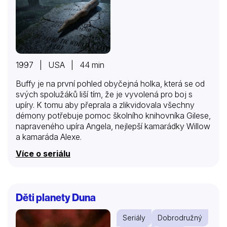
1997 | USA | 44 min
Buffy je na první pohled obyčejná holka, která se od
svých spolužáků liší tím, že je vyvolená pro boj s
upíry. K tomu aby přeprala a zlikvidovala všechny
démony potřebuje pomoc školního knihovníka Gilese,
napraveného upíra Angela, nejlepší kamarádky Willow
a kamaráda Alexe.
Více o seriálu
Děti planety Duna
Seriály
Dobrodružný