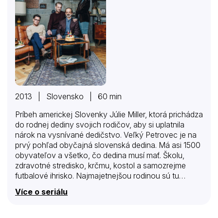
2013 | Slovensko | 60 min
Príbeh americkej Slovenky Júlie Miller, ktorá prichádza
do rodnej dediny svojich rodičov, aby si uplatnila
nárok na vysnívané dedičstvo. Veľký Petrovec je na
prvý pohľad obyčajná slovenská dedina. Má asi 1500
obyvateľov a všetko, čo dedina musí mať. Školu,
zdravotné stredisko, krčmu, kostol a samozrejme
futbalové ihrisko. Najmajetnejšou rodinou sú tu
Petrovičovci. Vyžadujú si isté pravidlá, ktoré všetci
Více o seriálu
musia rešpektovať. Do Petrovca však zo Chicaga
pricestuje americká Slovenka Júlia Miller. Tá pomery v
rodnej dedine svojej babky ešte len musí spoznať.