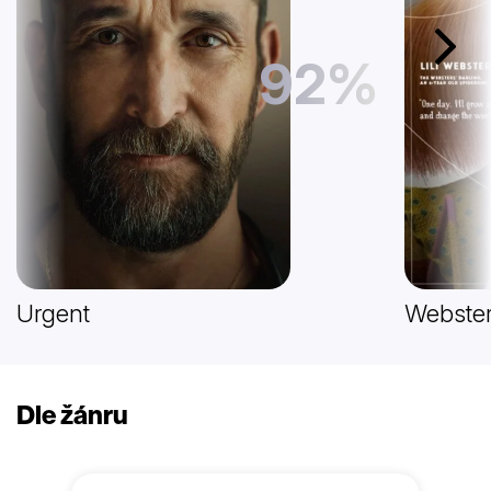
Další
92%
Urgent
Webster
Dle žánru