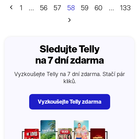
Okrem toho, že si chce uplatniť nárok na zdedený
Předchozí
1
…
56
57
58
59
60
…
133
majetok, stretáva sa s množstvom obyčajných ľudí.
Sú medzi nimi učiteľka Lydka, futbalový tréner Tóno,
Další
starosta Andrej a jeho dve dcéry Jana a Lucia,
sanitkár Martin, miestny futbalový hrdina Filip,…
Sledujte Telly
na 7 dní zdarma
Vyzkoušejte Telly na 7 dní zdarma. Stačí pár
kliků.
Vyzkoušejte Telly zdarma