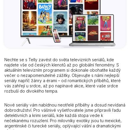
Nechte se s Telly zavést do světa televizních seriálů, kde
najdete vše od českých klenotů až po globální fenomény. S
aktuálním televizním programem si dokonale obohatíte každý
večer o nezapomenutelné zážitky. Objevujte s námi nejlepší
seriály napříč žánry a érami – od romantických příběhů, které
vás zahřejí u srdce, až po napínavé akce, které vaše srdce
rozbuší do divokého tempa.
Nové seriály vám nabídnou neotřelé příběhy a dosud nevídaná
dobrodružství. Pro vášnivé vyšetřovatele jsme připravili řadu
detektivních a krimi seriálů, kde každá stopa vede k
nečekanému rozuzlení. Pro milovníky exotiky jsou tu mexické,
argentinské či turecké seriály, oplývající vášní a dramatickými