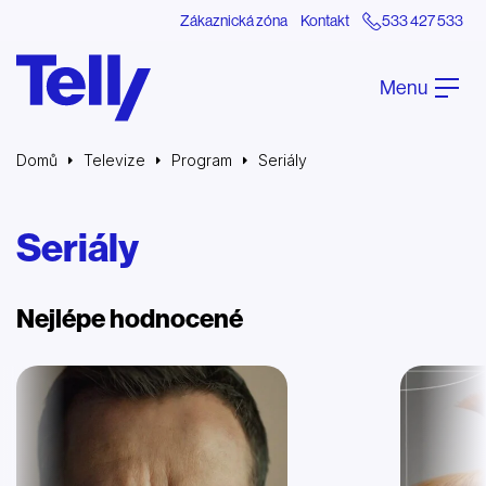
Zákaznická zóna
Kontakt
533 427 533
Menu
Domů
Televize
Program
Seriály
Seriály
Nejlépe hodnocené