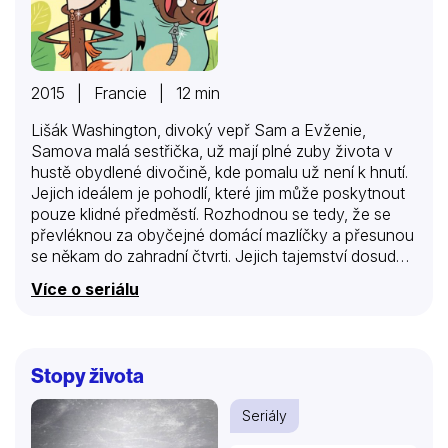
2015 | Francie | 12 min
Lišák Washington, divoký vepř Sam a Evženie,
Samova malá sestřička, už mají plné zuby života v
hustě obydlené divočině, kde pomalu už není k hnutí.
Jejich ideálem je pohodlí, které jim může poskytnout
pouze klidné předměstí. Rozhodnou se tedy, že se
převléknou za obyčejné domácí mazlíčky a přesunou
se někam do zahradní čtvrti. Jejich tajemství dosud
nebylo prozrazeno, ale instinkty divokých zvířat
Více o seriálu
přece jen fungují a většinou se projevují právě ve
chvílích, kdy se to nejméně hodí. O zábavu, nečekané
situace a vzrušení je tak zaručeně postaráno. Své
nové bydliště sice členové zvířecí party úspěšně
Stopy života
zkrotili, ale to ještě vůbec neznamená, že by měli
všechny potíže za sebou.
Seriály