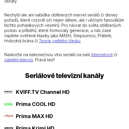
obraty.
Nechybí ale ani nabídka oblíbených marvel seriálů či disney
pořadů, které rozsvítí oči nejen dětem, ale i věčným fanouškům
těchto pohádkových vesmírů. Pro návrat do světa oblíbených
postav a příběhů, které formovaly generace, u nás zase
najdete ověřené klasiky jako MASH, Simpsonovi, Přátelé,
Hvězdná brána či
Teorie velkého třesku
.
Naskočte na nekonečnou vlnu seriálů na naší
internetové
či
satelitní televizi
. Právě teď!
Seriálové televizní kanály
KVIFF.TV Channel HD
Prima COOL HD
Prima MAX HD
Prima Krimi HD