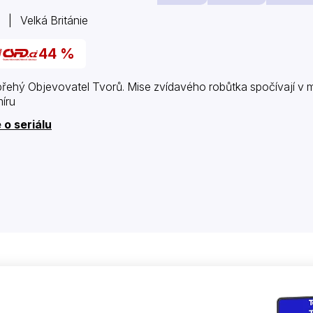
 | Velká Británie
44 %
řehý Objevovatel Tvorů. Mise zvídavého robůtka spočívají v
íru
 o seriálu