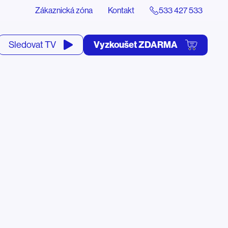
Zákaznická zóna
Kontakt
533 427 533
tevřít
Vyzkoušet ZDARMA
Sledovat TV
yhledávání