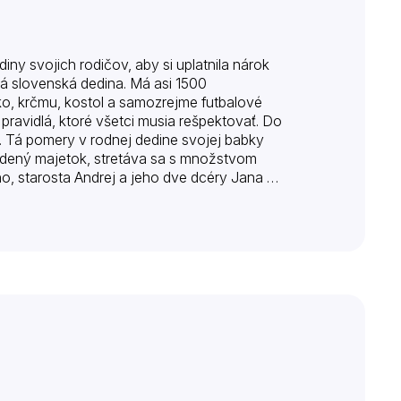
diny svojich rodičov, aby si uplatnila nárok
á slovenská dedina. Má asi 1500
ko, krčmu, kostol a samozrejme futbalové
 pravidlá, ktoré všetci musia rešpektovať. Do
r. Tá pomery v rodnej dedine svojej babky
dedený majetok, stretáva sa s množstvom
no, starosta Andrej a jeho dve dcéry Jana a