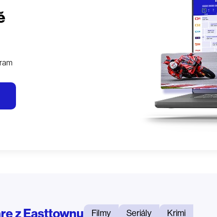
ě
gram
re z Easttownu
Filmy
Seriály
Krimi