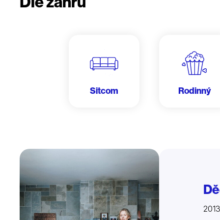
Dle žánru
Sitcom
Rodinný
Dě
201