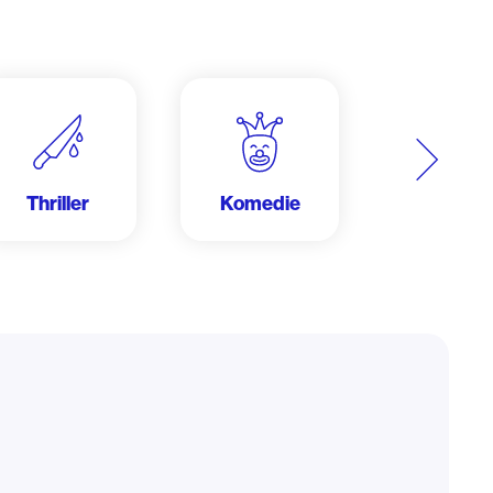
Další
Thriller
Komedie
Krimi