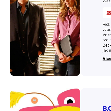
200
Rick
vzpo
Ve s
pro 
Beck
jak 
Více
B.O