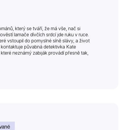
ománů, který se tváří, že má vše, nač si
ěstí lamače dívčích srdcí jde ruku v ruce.
ré vstoupil do pomyslné síně slávy, a život
o kontaktuje půvabná detektivka Kate
, které neznámý zabiják provádí přesně tak,
vané