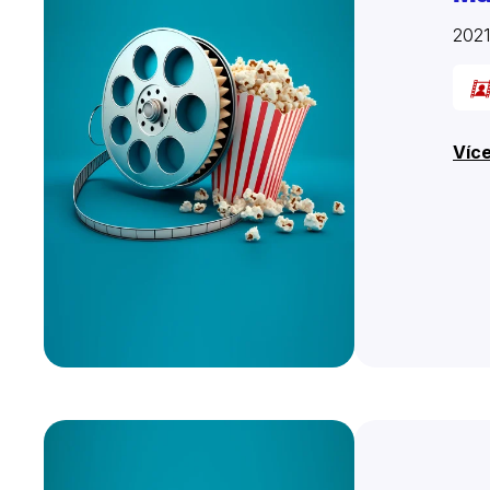
202
Více