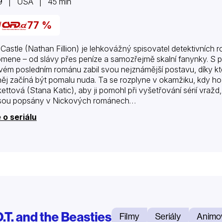
9 | USA | 45 min
77 %
 Castle (Nathan Fillion) je lehkovážný spisovatel detektivních r
mene – od slávy přes peníze a samozřejmě skalní fanynky. S pov
vém posledním románu zabil svou nejznámější postavu, díky kte
něj začíná být pomalu nuda. Ta se rozplyne v okamžiku, kdy h
ettová (Stana Katic), aby ji pomohl při vyšetřování sérií vražd
jsou popsány v Nickových románech…
 o seriálu
.T. and the Beasties
Filmy
Seriály
Animo