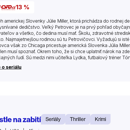
13 %
eh americkej Slovenky Júlie Miller, ktorá prichádza do rodnej de
ysnívané dedičstvo. Veľký Petrovec je na prvý pohľad obyčajn
ateľov a všetko, čo dedina musí mať. Školu, zdravotné stredis
sko. Najmajetnejšou rodinou sú tu Petrovičovci. Vyžadujú si isté
ovca však zo Chicaga pricestuje americká Slovenka Júlia Mille
 len musí spoznať. Okrem toho, že si chce uplatniť nárok na z
ajných ľudí. Sú medzi nimi učiteľka Lydka, futbalový tréner Tó
a, sanitkár Martin, miestny futbalový hrdina Filip,…
 o seriálu
tle na zabití
Seriály
Thriller
Krimi