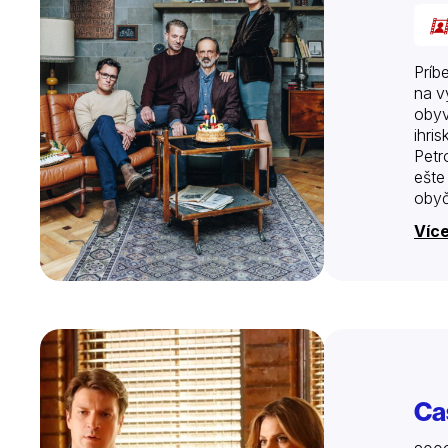
Príb
na v
obyv
ihri
Petr
ešte
obyč
Luci
Více
Cas