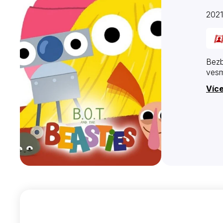
2021
Bezb
vesm
Více