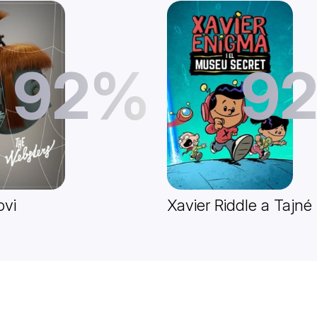
92%
9
ovi
Xavier Riddle a Taj