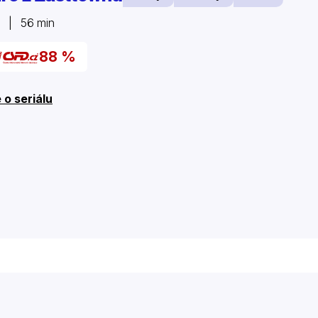
1 | 56 min
88 %
 o seriálu