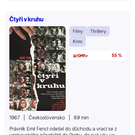
Čtyři v kruhu
Filmy
Thrillery
Krimi
55 %
1967 | Československo | 89 min
Právník Emil Fencl odešel do důchodu a vrací se z
venkovského působiště do Prahy, do své vily, ve