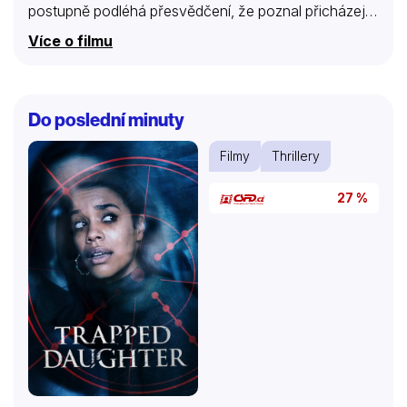
postupně podléhá přesvědčení, že poznal přicházející
zlo, kterému je třeba čelit.
Více o filmu
Do poslední minuty
Filmy
Thrillery
27 %