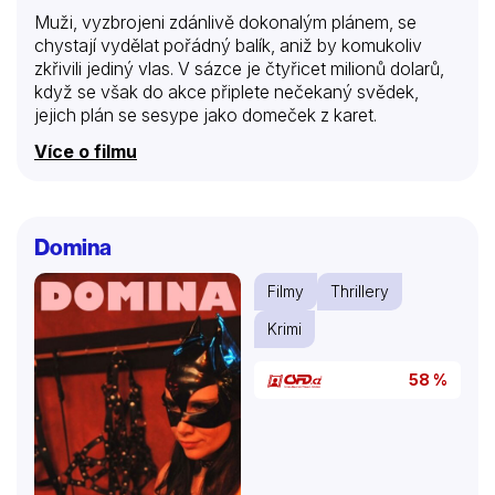
Muži, vyzbrojeni zdánlivě dokonalým plánem, se
chystají vydělat pořádný balík, aniž by komukoliv
zkřivili jediný vlas. V sázce je čtyřicet milionů dolarů,
když se však do akce připlete nečekaný svědek,
jejich plán se sesype jako domeček z karet.
Více o filmu
Domina
Filmy
Thrillery
Krimi
58 %