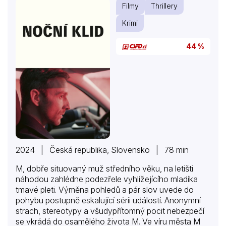
Filmy
Thrillery
Krimi
44 %
2024 | Česká republika, Slovensko | 78 min
M, dobře situovaný muž středního věku, na letišti
náhodou zahlédne podezřele vyhlížejícího mladíka
tmavé pleti. Výměna pohledů a pár slov uvede do
pohybu postupně eskalující sérii událostí. Anonymní
strach, stereotypy a všudypřítomný pocit nebezpečí
se vkrádá do osamělého života M. Ve víru města M