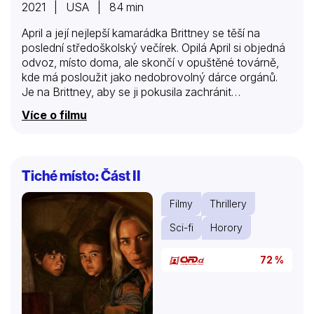
2021 | USA | 84 min
April a její nejlepší kamarádka Brittney se těší na
poslední středoškolský večírek. Opilá April si objedná
odvoz, místo doma, ale skončí v opuštěné továrně,
kde má posloužit jako nedobrovolný dárce orgánů.
Je na Brittney, aby se ji pokusila zachránit…
Více o filmu
Tiché místo: Část II
Filmy
Thrillery
Sci-fi
Horory
72 %