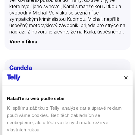
které bydlí jeho synovci, Karel s manželkou Jitkou a
svobodný Michal. Ve vlaku se seznámí se
sympatickým kriminalistou Kudrnou. Michal, nepříliš
úspěšný motocyklový závodník, přijede pro strýce na
nádraží. Z hovoru je zjevné, že na Karla, úspěšného
vědce, který má brzy odjet na kongres do USA, velmi
Více o filmu
žárlí. Po jejich příjezdu k vile dojde k tragedii. Stisknutí
zvonku vyvolá výbuch plynu a následný požár. Karel
je nalezen ve svém pokoji mrtev. Zdá se, že si sám
vzal život. Vyšetřovatel kapitán Kudrna zjistí, že Karel
Candela
pracoval na mimořádném objevu luridia a neměl
žádný důvod k sebevraždě. Přesto se nepodaří
Filmy
Thrillery
prokázat opak. Jitka se…
Drama
Nalaďte si web podle sebe
52 %
K lepšímu zážitku z Telly, analýze dat a úpravě reklam
používáme cookies. Bez těch základních se
neobejdeme, ale u těch volitelných máte režii ve
vlastních rukou.