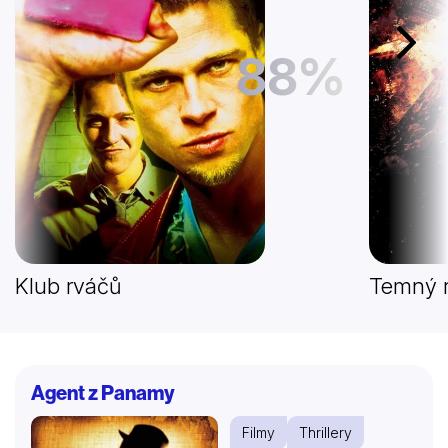
Další
88%
Klub rváčů
Temný r
Agent z Panamy
Filmy
Thrillery