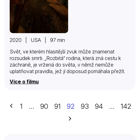
2020 | USA | 97 min
Svět, ve kterém hlasitější zvuk může znamenat
rozsudek smrti. „Rozbitá“ rodina, která zná cestu k
záchraně, je vržená do světa, v němž nemůže
uplatňovat pravidla, jež jí doposud pomáhala přežít.
Více o filmu
Předchozí
1
…
90
91
92
93
94
…
142
Další