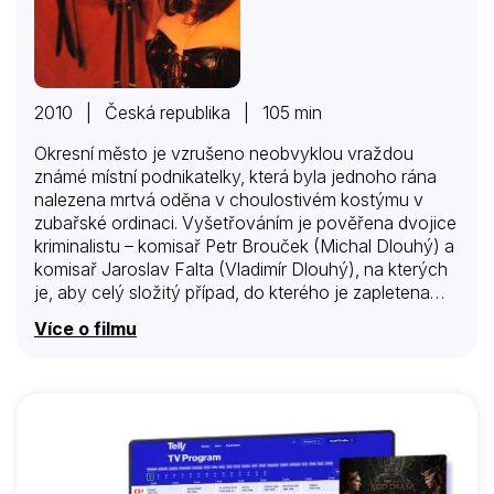
2010 | Česká republika | 105 min
Okresní město je vzrušeno neobvyklou vraždou
známé místní podnikatelky, která byla jednoho rána
nalezena mrtvá oděna v choulostivém kostýmu v
zubařské ordinaci. Vyšetřováním je pověřena dvojice
kriminalistu – komisař Petr Brouček (Michal Dlouhý) a
komisař Jaroslav Falta (Vladimír Dlouhý), na kterých
je, aby celý složitý případ, do kterého je zapletena
řada místních známých osobností a který se celý
Více o filmu
„točí“ kolem místního luxusního pánského podniku,
vyřešili. Ztvárněním této role se rozloučil s televizí a v
nedávné době i se světem vynikající herec Vladimír
Dlouhý, na jehož počest se rozhodla Česká televize
zařadit do vysílání nedávno dokončený detektivní
příběh režiséra Jiřího Svobody plánovaný k uvedení
na podzim tohoto roku.