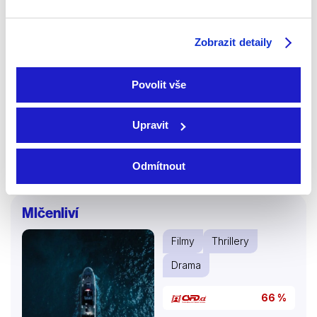
Zobrazit detaily
2021 | Dominikánská republika | 93 min
Povolit vše
V Santo Domingu se v předvečer hurikánu prolínají
životy tří cizinců po záhadné smrti mladého básníka a
Upravit
drogového dealera.
Více o filmu
Odmítnout
Mlčenliví
Filmy
Thrillery
Drama
66 %