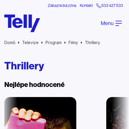
Zákaznická zóna
Kontakt
533 427 533
Menu
Domů
Televize
Program
Filmy
Thrillery
Thrillery
Nejlépe hodnocené