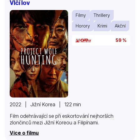
Vlčí lov
Filmy
Thrillery
Horory
Krimi
Akční
59 %
2022 | Jižní Korea | 122 min
Film odehrávající se při eskortování nejhorších
zlončinců mezi Jižní Koreou a Filipínami.
Více o filmu