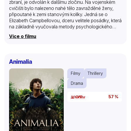
zbraní, je odvolán k dalšímu zločinu. Na vojenském
cvičišti bylo nalezeno nahé tělo zavražděné ženy,
připoutané k zemi stanovými kolíky. Jedná se o
Elizabeth Campbellovou, dceru velitele posádky, která
na základně vyučovala metody psychologického
boje. Paul má pouhých šestatřicet hodin na to, aby
Více o filmu
našel vraha, protože potom se do případu vloží FBI a
věc se dostane na veřejnost. Jeho partnerkou se
stává Sarah Sunhillová, armádní poradkyně pro
případy znásilnění. Spolupráce je ale komplikovaná…
Animalia
Filmy
Thrillery
Drama
57 %