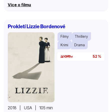
školy měly v minulosti nejen velký úspěch mezi
Více o filmu
čtenáři, ale také získaly dlouhou řadu napodobitelů
jako byl James Ellroy, podle jehož stejnojmenného
románu byl natočen snímek režiséra Curtise Hansona.
Prokletí Lizzie Bordenové
Filmy
Thrillery
Krimi
Drama
52 %
2018 | USA | 105 min