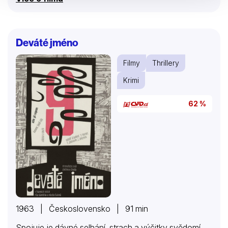
již moc pozdě obrovský lavina je již na pohybu a
Nikki je navždy ztracena.
Deváté jméno
Filmy
Thrillery
Krimi
62 %
1963 | Československo | 91 min
Spojuje je dávné selhání, strach a výčitky svědomí.