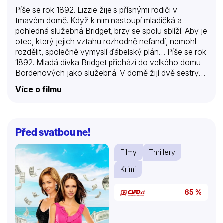
Píše se rok 1892. Lizzie žije s přísnými rodiči v
tmavém domě. Když k nim nastoupí mladičká a
pohledná služebná Bridget, brzy se spolu sblíží. Aby je
otec, který jejich vztahu rozhodně nefandí, nemohl
rozdělit, společně vymyslí ďábelský plán… Píše se rok
1892. Mladá dívka Bridget přichází do velkého domu
Bordenových jako služebná. V domě žijí dvě sestry
Lizzie a Emma, jejich otec Andrew a nevlastní matka
Více o filmu
Abby. Pan Andrew je velmi přísný, Lizzie občas
propadne záchvatům, klepe se a neví o sobě. Její
otec jí psychicky terorizuje a dává za vinu, že kvůli ní
je rodina zranitelná, když ukazuje své oplzlé pohyby
Před svatbou ne!
veřejnosti. Andrewův majetek se neustále zvětšuje a
on velmi šetří. Za dveřmi někdo nechává výhružné
Filmy
Thrillery
vzkazy, a dokonce…
Krimi
65 %