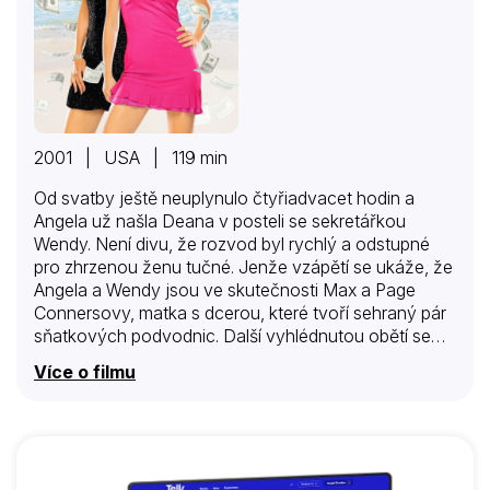
2001 | USA | 119 min
Od svatby ještě neuplynulo čtyřiadvacet hodin a
Angela už našla Deana v posteli se sekretářkou
Wendy. Není divu, že rozvod byl rychlý a odstupné
pro zhrzenou ženu tučné. Jenže vzápětí se ukáže, že
Angela a Wendy jsou ve skutečnosti Max a Page
Connersovy, matka s dcerou, které tvoří sehraný pár
sňatkových podvodnic. Další vyhlédnutou obětí se
stává odpudivý milionář William Tensy, který ale při
Více o filmu
pokusu o milostné sblížení nečekaně zemře. A aby
problémů nebylo málo, objeví se v hotelu, z něhož se
dvojice pokouší nenápadně odstranit mrtvolu,
zamilovaný Dean…