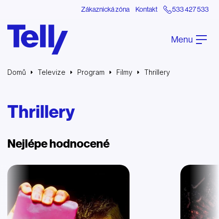
Zákaznická zóna
Kontakt
533 427 533
Menu
Domů
Televize
Program
Filmy
Thrillery
Thrillery
Nejlépe hodnocené