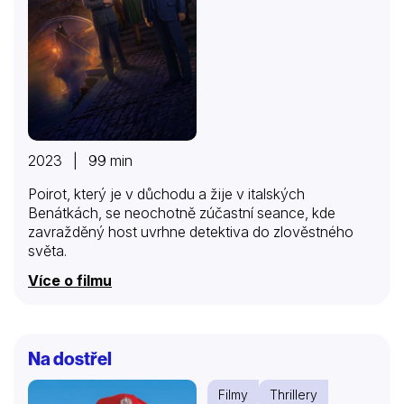
2023 | 99 min
Poirot, který je v důchodu a žije v italských
Benátkách, se neochotně zúčastní seance, kde
zavražděný host uvrhne detektiva do zlověstného
světa.
Více o filmu
Na dostřel
Filmy
Thrillery