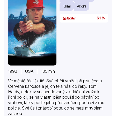
Krimi
Akční
61 %
1993 | USA | 105 min
Ve městě řádí škrtič. Své oběti vraždí při písničce o
Červené karkulce a jejich těla hází do řeky. Tom
Hardy, detektiv suspendovaný z oddělení vražd k
říční policii, se na vlastní pěst pouští do pátrání po
vrahovi, který podle jeho přesvědčení pochází z řad
policie. Své úsilí znásobí poté, co se mezi mrtvolami
začnou