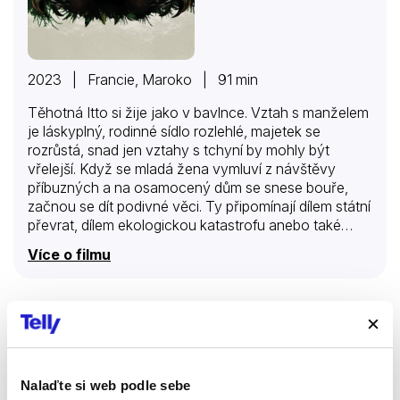
2023 | Francie, Maroko | 91 min
Těhotná Itto si žije jako v bavlnce. Vztah s manželem
je láskyplný, rodinné sídlo rozlehlé, majetek se
rozrůstá, snad jen vztahy s tchyní by mohly být
vřelejší. Když se mladá žena vymluví z návštěvy
příbuzných a na osamocený dům se snese bouře,
začnou se dít podivné věci. Ty připomínají dílem státní
převrat, dílem ekologickou katastrofu anebo také
soudný den.
Více o filmu
Smrtící hora
Filmy
Thrillery
Nalaďte si web podle sebe
Dobrodružné