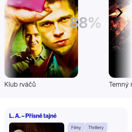
Další
88%
Klub rváčů
Temný r
L. A. – Přísně tajné
Filmy
Thrillery