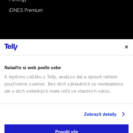
iDNES Premium
Vyzkoušet ZDARMA
Sledovat TV
Nalaďte si web podle sebe
K lepšímu zážitku z Telly, analýze dat a úpravě reklam
Zákaznická zóna
používáme cookies. Bez těch základních se neobejdeme,
ale u těch volitelných máte režii ve vlastních rukou.
533 427 533
Zobrazit detaily
info@telly.cz
Facebook
YouTube
Instagram
Povolit vše