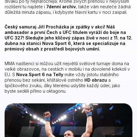
diváků po ty nejnáročnější. Kromě živých přenosů v nejvyšším
rozlišení tu najdete i
7denní archiv
, takže vám neuteče žádná
důležitá minuta zápasu, i kdybyste hlavní kartu v noci zaspali.
Český samuraj Jiří Procházka je zpátky v akci! Náš
ambasador a první Čech s UFC titulem vyráží do boje na
UFC 327! Sledujte jeho klíčový zápas živě v noci z 11. na 12.
dubna na stanici Nova Sport 6, která se specializuje na
prémiový obsah z prostředí bojových umění.
MMA nadšenci si můžou užít největší světové turnaje doma na
velké obrazovce, na cestách v mobilu i na dovolené kdekoli v
EU. S
Nova Sport 6 na Telly
máte vždy jistotu stabilního
přenosu bez sekání, křišťálově ostrého
HD obrazu
a
špičkového zvuku, díky kterému uslyšíte každý úder, jako
byste seděli přímo u oktagonu.