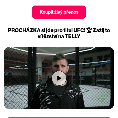
Koupit živý přenos
PROCHÁZKA si jde pro titul UFC! 🏆 Zažij to
vítězství na TELLY