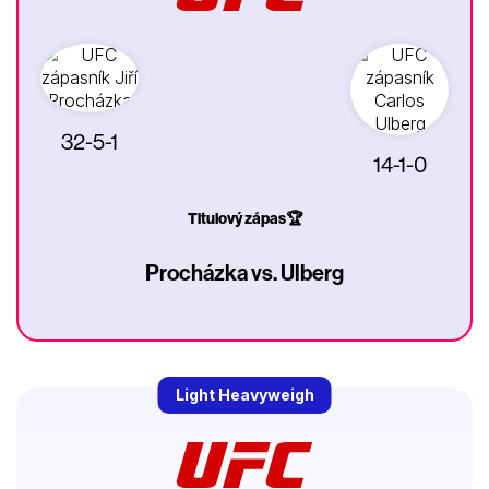
32-5-1
14-1-0
Titulový zápas🏆
Procházka vs. Ulberg
Light Heavyweigh