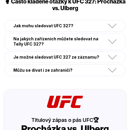
🥊 Často kladené otázky k UFC 327: Procházka
vs. Ulberg
Jak mohu sledovat UFC 327?
Na jakých zařízeních můžete sledovat na
Telly UFC 327?
Je možné sledovat UFC 327 ze záznamu?
Můžu se dívat i ze zahraničí?
Titulový zápas o pás UFC🏆
Procházka vs. Ulberg