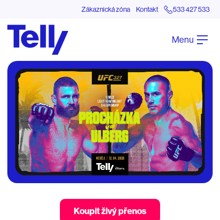
Zákaznická zóna
Kontakt
533 427 533
Menu
Koupit živý přenos