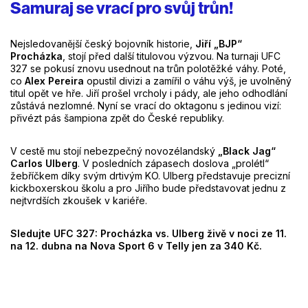
Samuraj se vrací pro svůj trůn!
Nejsledovanější český bojovník historie,
Jiří „BJP“
Procházka
, stojí před další titulovou výzvou. Na turnaji UFC
327 se pokusí znovu usednout na trůn polotěžké váhy. Poté,
co
Alex Pereira
opustil divizi a zamířil o váhu výš, je uvolněný
titul opět ve hře. Jiří prošel vrcholy i pády, ale jeho odhodlání
zůstává nezlomné. Nyní se vrací do oktagonu s jedinou vizí:
přivézt pás šampiona zpět do České republiky.
V cestě mu stojí nebezpečný novozélandský
„Black Jag“
Carlos Ulberg
. V posledních zápasech doslova „prolétl“
žebříčkem díky svým drtivým KO. Ulberg představuje precizní
kickboxerskou školu a pro Jiřího bude představovat jednu z
nejtvrdších zkoušek v kariéře.
Sledujte UFC 327: Procházka vs. Ulberg živě v noci ze 11.
na 12. dubna na Nova Sport 6 v Telly jen za 340 Kč.