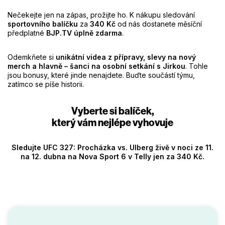
Nečekejte jen na zápas, prožijte ho. K nákupu sledování
sportovního balíčku
za
340 Kč
od nás dostanete měsíční
předplatné
BJP.TV
úplně zdarma
.
Odemkňete si
unikátní videa z přípravy, slevy na nový
merch a hlavně – šanci na osobní setkání s Jirkou
. Tohle
jsou bonusy, které jinde nenajdete. Buďte součástí týmu,
zatímco se píše historii.
Vyberte si balíček,
který vám nejlépe vyhovuje
Sledujte UFC 327: Procházka vs. Ulberg živě v noci ze 11.
na 12. dubna na Nova Sport 6 v Telly jen za 340 Kč.