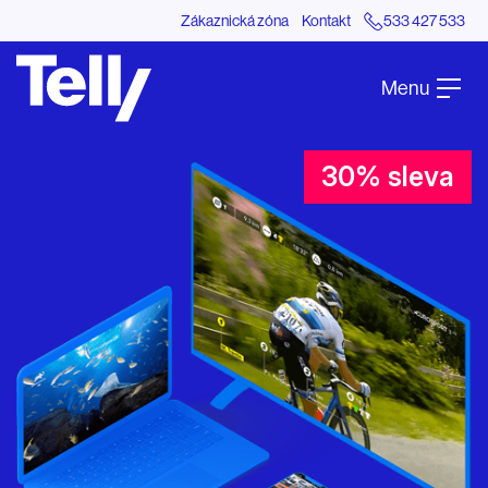
Zákaznická zóna
Kontakt
533 427 533
Menu
30% sleva