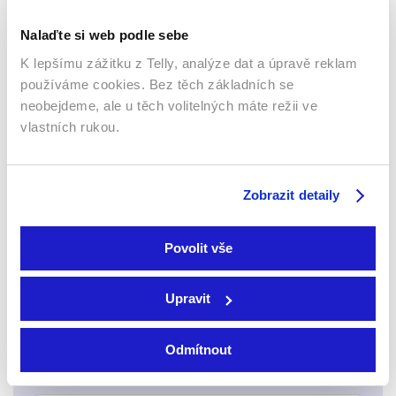
Nalaďte si web podle sebe
Telly se
slevou 30 %
platí na balíčky
Střední a Velký
K lepšímu zážitku z Telly, analýze dat a úpravě reklam
používáme cookies. Bez těch základních se
neobejdeme, ale u těch volitelných máte režii ve
vlastních rukou.
Zobrazit detaily
Jméno:
Povolit vše
Příjmení:
Upravit
Odmítnout
Telefon:
*