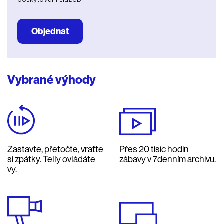
Objednat
Vybrané výhody
Zastavte, přetočte, vraťte
Přes 20 tisíc hodin
si zpátky. Telly ovládáte
zábavy v 7denním archivu.
vy.