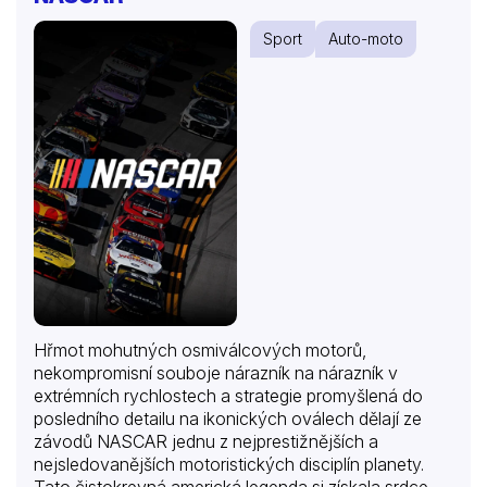
Sport
Auto-moto
Hřmot mohutných osmiválcových motorů,
nekompromisní souboje nárazník na nárazník v
extrémních rychlostech a strategie promyšlená do
posledního detailu na ikonických oválech dělají ze
závodů NASCAR jednu z nejprestižnějších a
nejsledovanějších motoristických disciplín planety.
Tato čistokrevná americká legenda si získala srdce