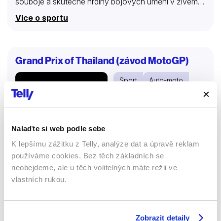
souboje a skutečné hrdiny bojových umění v živém
přenosu. Kde sledovat OKTAGON MMA? Nalaďte si
Více o sportu
náš kanál Premier Sport 3 HD! Tento kanál obsahují
balíčky Malý, Střední, Velký, Sport a Oktagon. Pro
sledování živého přenosu aktuálního OKTAGON
turnaje je nutné vždy zakoupit balíček Oktagon.
Grand Prix of Thailand (závod MotoGP)
Sport
Auto-moto
Nalaďte si web podle sebe
K lepšímu zážitku z Telly, analýze dat a úpravě reklam
používáme cookies. Bez těch základních se
neobejdeme, ale u těch volitelných máte režii ve
vlastních rukou.
Zobrazit detaily