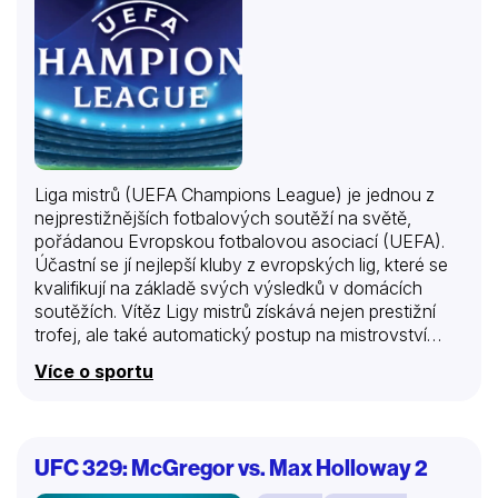
Liga mistrů (UEFA Champions League) je jednou z
nejprestižnějších fotbalových soutěží na světě,
pořádanou Evropskou fotbalovou asociací (UEFA).
Účastní se jí nejlepší kluby z evropských lig, které se
kvalifikují na základě svých výsledků v domácích
soutěžích. Vítěz Ligy mistrů získává nejen prestižní
trofej, ale také automatický postup na mistrovství
světa klubů a na začátku nové sezóny se utká s
Více o sportu
vítězem Evropské ligy o evropský Superpohár. Kdo
vyhraje slavný titul tentokrát? Nalaďte si náš kanál
Nova Sport 3, Nova Sport 4, Nova Sport 5 a Nova
Sport 6. Tyto kanály obsahují balíčky Střední, Velký a
UFC 329: McGregor vs. Max Holloway 2
Sport.