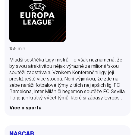
155 min
Mladší sestřička Ligy mistrů. To však neznamená, že
by svou atraktivitou nějak výrazně za milionářskou
soutěží zaostávala. Vznikem Konferenční ligy její
prestiž ještě více stoupá. Není výjimkou, že zde na
sebe naráží fotbalové týmy z těch nejlepších lig. FC
Barcelona, Inter Milán či hegemon soutěže FC Sevilla.
To je jen krátký výčet týmů, které si zápasy Evropské
ligy UEFA zahrály. Evropská liga napříč fotbalovým
Více o sportu
světem skutečně získává ohromný kredit, a to
existuje jen něco málo přes deset let. Aktuálně je
považována za druhou nejlepší klubovou soutěž v
Evropě, což samo o sobě zaručuje krásný fotbal.
NASCAR