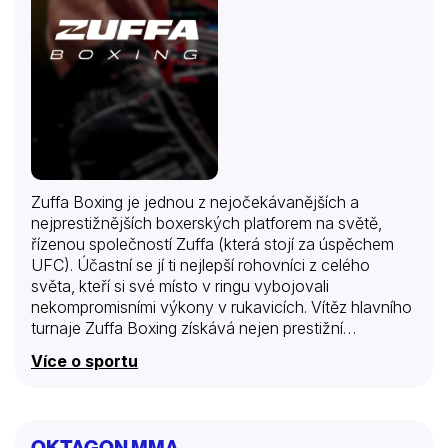
Zuffa Boxing je jednou z nejočekávanějších a
nejprestižnějších boxerských platforem na světě,
řízenou společností Zuffa (která stojí za úspěchem
UFC). Účastní se jí ti nejlepší rohovníci z celého
světa, kteří si své místo v ringu vybojovali
nekompromisními výkony v rukavicích. Vítěz hlavního
turnaje Zuffa Boxing získává nejen prestižní
mistrovský pás, ale také výsadní postavení v
Více o sportu
globálním žebříčku a možnost sjednotit tituly s dalšími
organizacemi v ostře sledovaných superfightech. Kdo
knokautuje své soupeře a ovládne ring tentokrát?
OKTAGON MMA