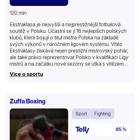
120 min
Ekstraklasa je nejvyšší a nejprestižnější fotbalová
soutěž v Polsku. Účastní se jí 18 nejlepších polských
klubů, které bojují o titul mistra Polska na základě
svých výkonů v náročném ligovém systému. Vítěz
Ekstraklasy získává nejen prestižní mistrovský pohár,
ale také právo reprezentovat Polsko v kvalifikaci Ligy
mistrů a na začátku nové sezóny se utká s vítězem
polského poháru (Puchar Polski) o polský
Více o sportu
Superpohár. Kdo ovládne polské trávníky a získá titul
tentokrát?
Zuffa Boxing
Sport
Fighting
85 %