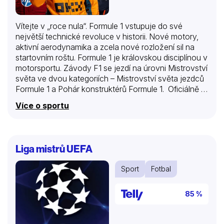
Vítejte v „roce nula“. Formule 1 vstupuje do své
největší technické revoluce v historii. Nové motory,
aktivní aerodynamika a zcela nové rozložení sil na
startovním roštu. Formule 1 je královskou disciplínou v
motorsportu. Závody F1 se jezdí na úrovni Mistrovství
světa ve dvou kategoriích – Mistrovství světa jezdců
Formule 1 a Pohár konstruktérů Formule 1. Oficiálně je
každý závod označen francouzským slovem Grand
Více o sportu
Prix (pro nás známý také jako Velká cena) a zpravidla
probíhá na uzavřených autodromech nebo tratích,
případně i na oblíbených městských okruzích k tomu
určených. Organizace spadá pod Mezinárodní
Liga mistrů UEFA
automobilovou federaci (angl. zkratka FIA) sídlící v
Paříži.
Sport
Fotbal
85 %