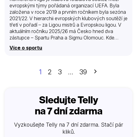
evropskými týmy pořádaná organizací UEFA. Byla
založena v roce 2019 a prvním ročníkem byla sezóna
2021/22. V hierarchii evropských klubových soutěží je
třetí v pořadí – za Ligou mistrů a Evropskou ligou. V
aktuálním ročníku 2025/26 má Česko hned dva
zástupce – Spartu Praha a Sigmu Olomouc. Kde
sledovat EKL? Nalaďte si naše kanály Sport 1, Sport 2
Více o sportu
a Nova Sport 5. Tyto kanály obsahují balíčky Střední,
Velký a Sport.
Další
1
2
3
…
39
Sledujte Telly
na 7 dní zdarma
Vyzkoušejte Telly na 7 dní zdarma. Stačí pár
kliků.