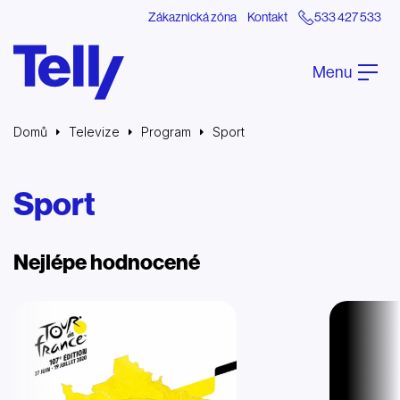
Zákaznická zóna
Kontakt
533 427 533
Menu
Domů
Televize
Program
Sport
Sport
Nejlépe hodnocené