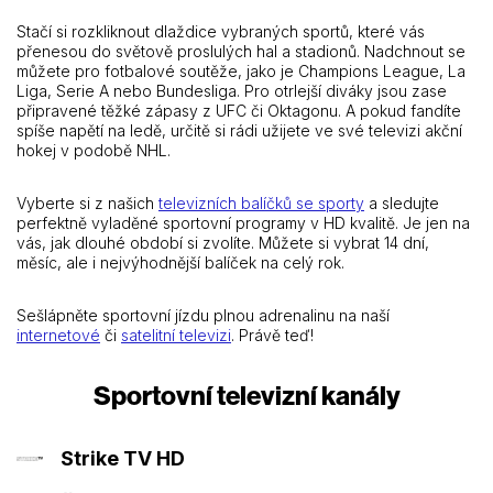
Stačí si rozkliknout dlaždice vybraných sportů, které vás
přenesou do světově proslulých hal a stadionů. Nadchnout se
můžete pro fotbalové soutěže, jako je Champions League, La
Liga, Serie A nebo Bundesliga. Pro otrlejší diváky jsou zase
připravené těžké zápasy z UFC či Oktagonu. A pokud fandíte
spíše napětí na ledě, určitě si rádi užijete ve své televizi akční
hokej v podobě NHL.
Vyberte si z našich
televizních balíčků se sporty
a sledujte
perfektně vyladěné sportovní programy v HD kvalitě. Je jen na
vás, jak dlouhé období si zvolíte. Můžete si vybrat 14 dní,
měsíc, ale i nejvýhodnější balíček na celý rok.
Sešlápněte sportovní jízdu plnou adrenalinu na naší
internetové
či
satelitní televizi
. Právě teď!
Sportovní televizní kanály
Strike TV HD