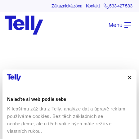
Zákaznická zóna
Zákaznická zóna
Kontakt
Kontakt
533 427 533
533 427 533
Menu
Nalaďte si web podle sebe
K lepšímu zážitku z Telly, analýze dat a úpravě reklam
používáme cookies. Bez těch základních se
neobejdeme, ale u těch volitelných máte režii ve
vlastních rukou.