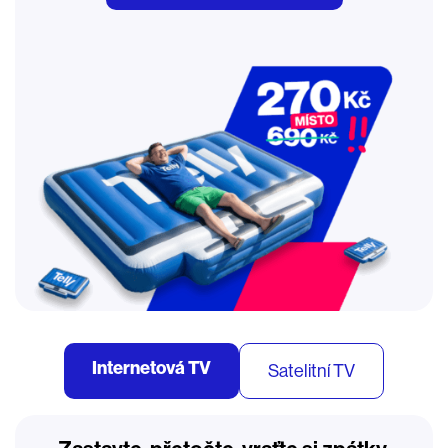
Internetová TV
Satelitní TV