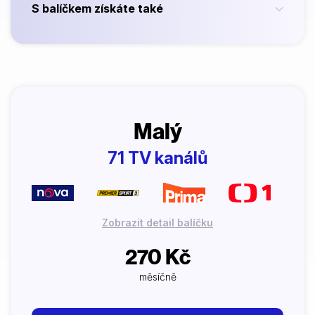
S balíčkem získáte také
Malý
71 TV kanálů
Zobrazit detail balíčku
270 Kč
měsíčně