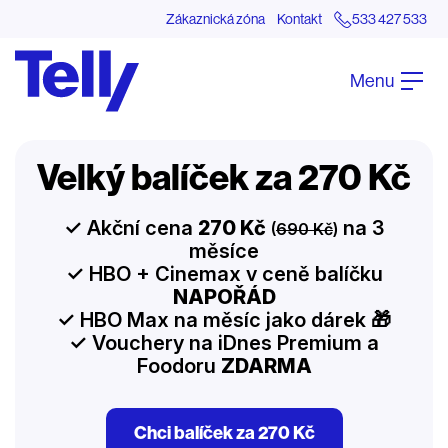
Zákaznická zóna
Kontakt
533 427 533
Menu
Velký balíček za 270 Kč
✓ Akční cena
270 Kč
na 3
(
690 Kč
)
měsíce
✓ HBO + Cinemax v ceně balíčku
NAPOŘÁD
✓ HBO Max na měsíc jako dárek 🎁
✓ Vouchery na iDnes Premium a
Foodoru
ZDARMA
Chci balíček za 270 Kč