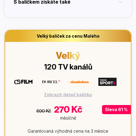
S balíčkem získáte také
Velký balíček za cenu Malého
Velký
120 TV kanálů
Zobrazit detail balíčku
270 Kč
Sleva 61 %
690 Kč
měsíčně
Garantovaná výhodná cena na 3 měsíce