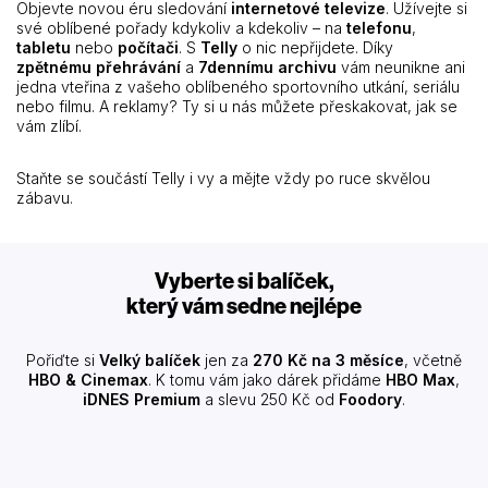
Objevte novou éru sledování
internetové televize
. Užívejte si
své oblíbené pořady kdykoliv a kdekoliv – na
telefonu
,
tabletu
nebo
počítači
. S
Telly
o nic nepřijdete. Díky
zpětnému přehrávání
a
7dennímu archivu
vám neunikne ani
jedna vteřina z vašeho oblíbeného sportovního utkání, seriálu
nebo filmu. A reklamy? Ty si u nás můžete přeskakovat, jak se
vám zlíbí.
Staňte se součástí Telly i vy a mějte vždy po ruce skvělou
zábavu.
Vyberte si balíček,
který vám sedne nejlépe
Pořiďte si
Velký balíček
jen za
270 Kč na 3 měsíce
, včetně
HBO & Cinemax
. K tomu vám jako dárek přidáme
HBO Max
,
iDNES Premium
a slevu 250 Kč od
Foodory
.