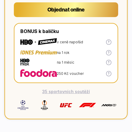
Objednat online
BONUS k balíčku
Více
v ceně napořád
informací
Více
na 1 rok
informací
Více
na 1 měsíc
informací
Více
250 Kč voucher
informací
35 sportovních soutěží