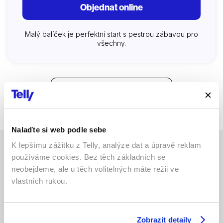
Objednat online
Malý balíček je perfektní start s pestrou zábavou pro
všechny.
Zobrazit všechny balíčky
Porovnat balíčky mezi sebou
Nalaďte si web podle sebe
K lepšímu zážitku z Telly, analýze dat a úpravě reklam
používáme cookies. Bez těch základních se
Stále váháte? Pomůžeme vám s
neobejdeme, ale u těch volitelných máte režii ve
výběrem
vlastních rukou.
Nechte nám tu své tel. číslo a my vám zavoláme.
Telefon:
*
Zobrazit detaily