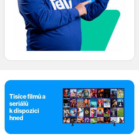
Tisíce filmů a
seriálů
k dispozici
hned