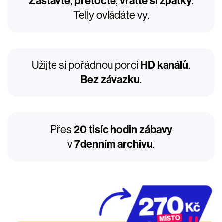
Zastavte
,
přetočte
,
vraťte si zpátky
.
Telly ovládáte vy.
Užijte si pořádnou porci
HD kanálů
.
Bez závazku
.
Přes
20 tisíc hodin zábavy
v
7denním archivu
.