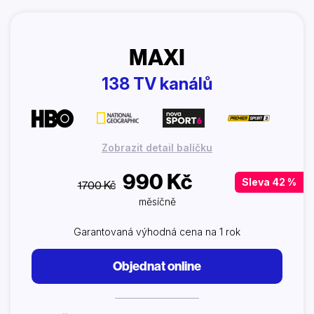
MAXI
138 TV kanálů
Zobrazit detail balíčku
990 Kč
Sleva 42 %
1700 Kč
měsíčně
Garantovaná výhodná cena na 1 rok
Objednat online