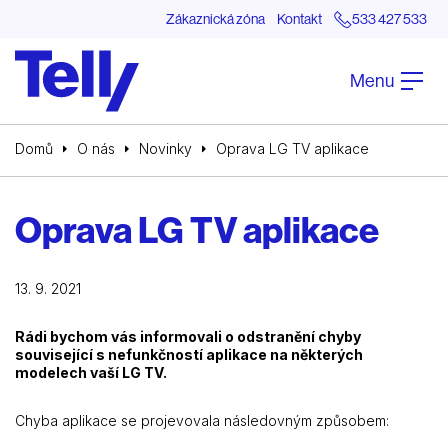
Zákaznická zóna
Kontakt
533 427 533
Menu
Domů
O nás
Novinky
Oprava LG TV aplikace
Oprava LG TV aplikace
13. 9. 2021
Rádi bychom vás informovali o odstranění chyby
související s nefunkčností aplikace na některých
modelech vaší LG TV.
Chyba aplikace se projevovala následovným způsobem: