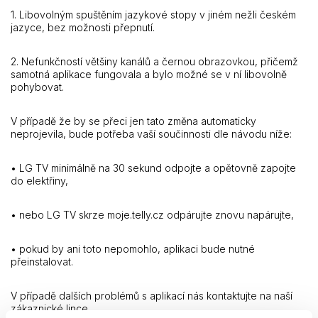
1. Libovolným spuštěním jazykové stopy v jiném nežli českém
jazyce, bez možnosti přepnutí.
2. Nefunkčností většiny kanálů a černou obrazovkou, přičemž
samotná aplikace fungovala a bylo možné se v ní libovolně
pohybovat.
V případě že by se přeci jen tato změna automaticky
neprojevila, bude potřeba vaší součinnosti dle návodu níže:
• LG TV minimálně na 30 sekund odpojte a opětovně zapojte
do elektřiny,
• nebo LG TV skrze moje.telly.cz odpárujte znovu napárujte,
• pokud by ani toto nepomohlo, aplikaci bude nutné
přeinstalovat.
V případě dalších problémů s aplikací nás kontaktujte na naší
zákaznické lince.