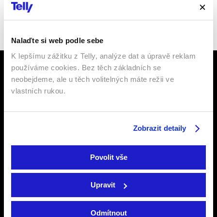
Sledujte nás na
Facebooku
,
Instagramu
či
YouTube
.
Nalaďte si web podle sebe
K lepšímu zážitku z Telly, analýze dat a úpravě reklam
používáme cookies. Bez těch základních se
neobejdeme, ale u těch volitelných máte režii ve
vlastních rukou.
Televize
Podpora
Zobrazit detaily
Internetová televize
Internetová TV
Povolit vše
Satelitní televize
Satelitní TV
Kde koupit dárkovou
Ochrana osobních
Upravit
TV kartu
údajů
TV program
Šetříme planetu
Odmítnout