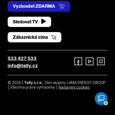
Vyzkoušet ZDARMA
Sledovat TV
Zákaznická zóna
533 427 533
info@telly.cz
Facebook
YouTube
Instagram
© 2026 |
Telly s.r.o.
, člen skupiny LAMA ENERGY GROUP
| Všechna práva vyhrazena. |
Nastavení cookies