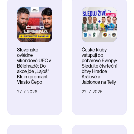
Slovensko
České kluby
ovládne
vstupují do
víkendové UFC v
pohárové Evropy:
Bělehradě: Do
Sledujte čtvrteční
akce jde „Lajoš“
bitvy Hradce
Klein i premiant
Králové a
Vlasto Čepo
Jablonce na Telly
27. 7. 2026
22. 7. 2026