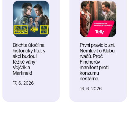
Brichta útočí na
První pravidlo zní:
historický titul, v
Nemluvit o Klubu
akci budou i
rváčů. Proč
těžké váhy
Fincherův
Vojčák a
manifest proti
Martínek!
konzumu
nestárne
17. 6. 2026
16. 6. 2026