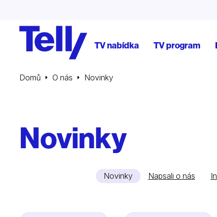
TV nabídka
TV program
Domů
O nás
Novinky
Novinky
Novinky
Napsali o nás
I