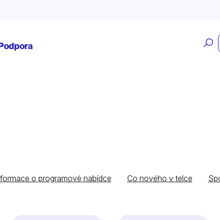
O
Podpora
v
nformace o programové nabídce
Co nového v telce
Spo