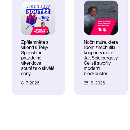
Zpříjemněte si
Noční můra, která
víkend s Telly:
lidem znechutila
Spouštíme
koupání v moři:
pravidelné
Jak Spielbergovy
víkendové
Čelisti stvořily
soutěže o skvělé
moderní
ceny
blockbuster
8. 7. 2026
25. 6. 2026