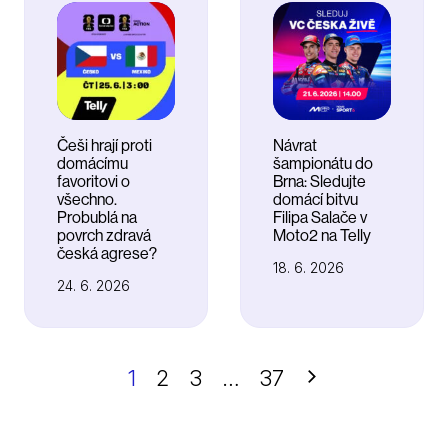
Češi hrají proti
Návrat
domácímu
šampionátu do
favoritovi o
Brna: Sledujte
všechno.
domácí bitvu
Probublá na
Filipa Salače v
povrch zdravá
Moto2 na Telly
česká agrese?
18. 6. 2026
24. 6. 2026
Další
1
2
3
…
37