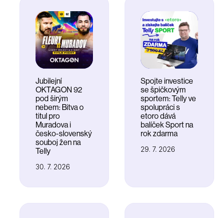
Jubilejní
Spojte investice
OKTAGON 92
se špičkovým
pod širým
sportem: Telly ve
nebem: Bitva o
spolupráci s
titul pro
etoro dává
Muradova i
balíček Sport na
česko-slovenský
rok zdarma
souboj žen na
29. 7. 2026
Telly
30. 7. 2026