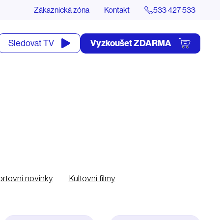
Zákaznická zóna
Kontakt
533 427 533
tevřít
Vyzkoušet ZDARMA
Sledovat TV
yhledávání
rtovní novinky
Kultovní filmy