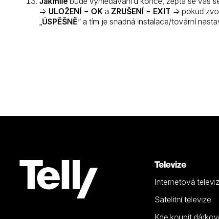
Jakmile
bude vyhledávání u konce, zeptá se vás set
=>
ULOŽENÍ
=
OK
a
ZRUŠENÍ
=
EXIT
=> pokud zvo
„
ÚSPĚŠNĚ
“ a tím je snadná instalace/tovární nast
Televize
Internetová televi
Satelitní televize
Kde koupit dárkov