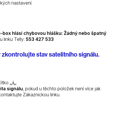
kých nastavení.
p-box hlásí chybovou hlášku: Žádný nebo špatný
 linku Telly:
553 427 533
kontrolujte stav satelitního signálu.
čítko
,,i,,
ita signálu
, pokud u těchto položek není více jak
ontaktujte Zákaznickou linku.