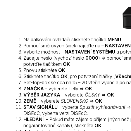
Na dálkovém ovladači stiskněte tlačítko
MENU
Pomocí směrových šipek najeďte na –
NASTAVEN
Vyberte možnost –
NASTAVENÍ SYSTÉMU
a potvr
Zadejte heslo (výchozí heslo
0000
) => pomocí sm
potvrďte tlačítkem
OK
Znovu stiskněte
OK
Stiskněte tlačítko
OK
, pro potvrzení hlášky „
Všechn
Set-top-box se cca na 15 – 20 vteřin vypne a po n
ZNAČKA
– vyberete Telly =>
OK
VÝBĚR JAZYKA
– vyberete
ČESKY
=>
OK
ZEMĚ
– vyberete
SLOVENSKO
=>
OK
STAV SIGNÁLU
– vyberte
Spustit vyhlednávaní
=
DiSEqC, vyberte verzi DiSEqC.
HLEDÁNÍ
– Pokud máte zájem o příjem jiných než p
negarantované kanály), stiskněte
OK
.