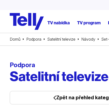
TV nabídka
TV program
Domů
Podpora
Satelitní televize
Návody
Set-
Podpora
Satelitní televize
Zpět na přehled katego