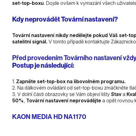
set-top-boxu
. Dojde ovšem k vymazání všech uživatels
Kdy neprovádět Tovární nastavení?
Tovární nastavení nikdy nedělejte pokud Váš set-to
satelitní signál.
V tomto případě kontaktujte Zákaznickou
Před provedením Továrního nastavení vždy z
Postup je následující:
1.
Zapněte set-top-box na libovolném programu.
2. Na dálkovém ovládání od set-top-boxu zmáčkněte tla
3. V dolní části obrazovky se Vám objeví lišty
Stav
a
Kval
50%
,
Tovární nastavení neprovádějte
a opět rovnou k
KAON MEDIA HD NA1170