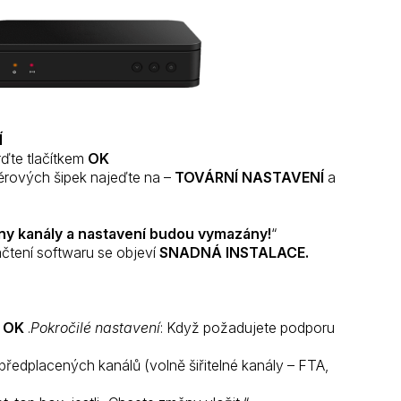
Í
ďte tlačítkem
OK
ěrových šipek najeďte na –
TOVÁRNÍ NASTAVENÍ
a
y kanály a nastavení budou vymazány!
“
ačtení softwaru se objeví
SNADNÁ INSTALACE.
>
OK
.
Pokročilé nastavení
: Když požadujete podporu
ředplacených kanálů (volně šiřitelné kanály – FTA,