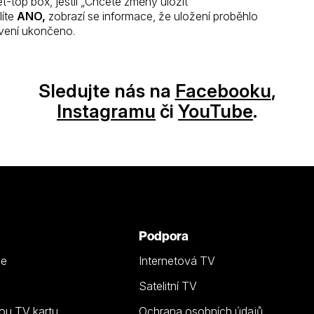
-top box, jestli „Chcete změny uložit “
líte
ANO,
zobrazí se informace, že uložení proběhlo
avení ukončeno.
Sledujte nás na
Facebooku
,
Instagramu
či
YouTube
.
Podpora
ze
Internetová TV
Satelitní TV
ou TV kartu
Ochrana osobních údajů