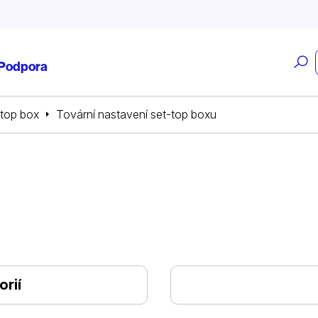
O
Podpora
v
top box
Tovární nastavení set-top boxu
rií