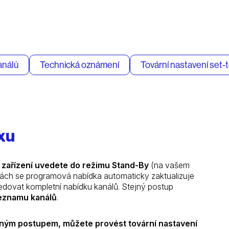
análů
Technická oznámení
Tovární nastavení set-
xu
ž
zařízení uvedete do režimu Stand-By
(na vašem
utách se programová nabídka automaticky zaktualizuje
edovat kompletní nabídku kanálů. Stejný postup
 seznamu kanálů
.
ným postupem, můžete provést tovární nastavení