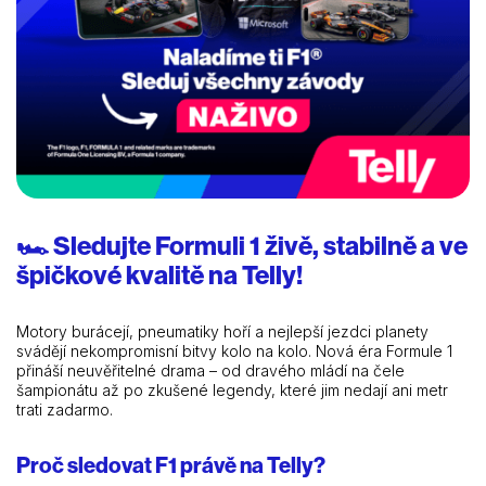
🏎️ Sledujte Formuli 1 živě, stabilně a ve
špičkové kvalitě na Telly!
Motory burácejí, pneumatiky hoří a nejlepší jezdci planety
svádějí nekompromisní bitvy kolo na kolo. Nová éra Formule 1
přináší neuvěřitelné drama – od dravého mládí na čele
šampionátu až po zkušené legendy, které jim nedají ani metr
trati zadarmo.
Proč sledovat F1 právě na Telly?