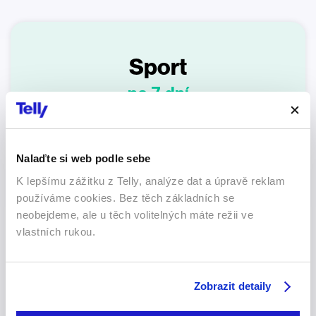
Sport
na 7 dní
Nalaďte si web podle sebe
K lepšímu zážitku z Telly, analýze dat a úpravě reklam
35 sportovních soutěží
používáme cookies. Bez těch základních se
neobejdeme, ale u těch volitelných máte režii ve
340 Kč
vlastních rukou.
48,57 Kč na 1 den
Zobrazit detaily
Objednat online*