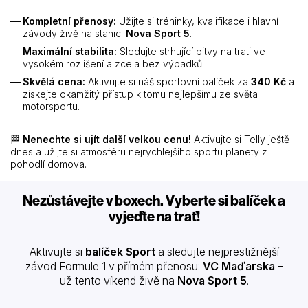
Kompletní přenosy:
Užijte si tréninky, kvalifikace i hlavní
závody živě na stanici
Nova Sport 5
.
Maximální stabilita:
Sledujte strhující bitvy na trati ve
vysokém rozlišení a zcela bez výpadků.
Skvělá cena:
Aktivujte si náš sportovní balíček za
340 Kč
a
získejte okamžitý přístup k tomu nejlepšímu ze světa
motorsportu.
🏁
Nenechte si ujít další velkou cenu!
Aktivujte si Telly ještě
dnes a užijte si atmosféru nejrychlejšího sportu planety z
pohodlí domova.
Nezůstávejte v boxech. Vyberte si balíček a
vyjeďte na trať!
Aktivujte si
balíček Sport
a sledujte nejprestižnější
závod Formule 1 v přímém přenosu:
VC Maďarska
–
už tento víkend živě na
Nova Sport 5
.