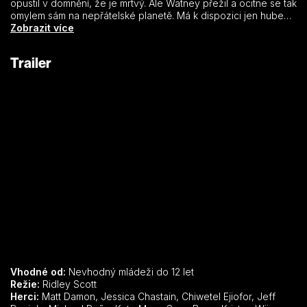
opustil v domnění, že je mrtvý. Ale Watney přežil a ocitne se tak
omylem sám na nepřátelské planetě. Má k dispozici jen hubené
zásoby a tak musí využít veškerý důvtip, invenci a technické
Zobrazit více
znalosti, aby nejen přežil, ale také nalezl způsob, jak vyslat
signál na Zemi, že je naživu. V okamžiku, kdy se mu to podaří,
Trailer
začne miliony kilometrů daleko od něj NASA a mezinárodní tým
vědců neúnavně pracovat, aby dostali tohoto „Marťana“ domů.
Zatímco členové jeho posádky souběžně prokazují svou
odvahu na téměř nemožné záchranné misi.
Vhodné od:
Nevhodný mládeži do 12 let
Režie:
Ridley Scott
Herci:
Matt Damon, Jessica Chastain, Chiwetel Ejiofor, Jeff