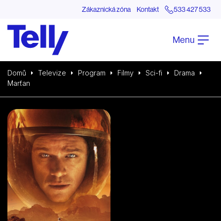
Zákaznická zóna
Kontakt
533 427 533
Menu
Domů
Televize
Program
Filmy
Sci-fi
Drama
Marťan