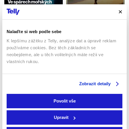
Ve spárech mořských
hlubin
Palma
2023 | Německo | 91 min
2021 | Rusko | 110 min
Filmy / Dobrodružné / Drama
Filmy / Drama
Nalaďte si web podle sebe
K lepšímu zážitku z Telly, analýze dat a úpravě reklam
používáme cookies. Bez těch základních se
neobejdeme, ale u těch volitelných máte režii ve
vlastních rukou.
Zobrazit detaily
Vesmírná mise
Hajjan
2021 | Česká republika,
2024 | Saudská Arábie,
Povolit vše
Rumunsko | 108 min
Egypt, Jordánsko | 117 min
Filmy / Thrillery / Sci-fi
Filmy / Drama
Upravit