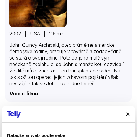
2002 | USA | 116 min
John Quincy Archibald, otec průměrné americké
černošské rodiny, pracuje v továrně a zodpovědně
se stará o svoji rodinu. Poté co jeho malý syn
nečekaně zkolabuje, se John s manželkou dozvídají,
že dítě může zachránit jen transplantace srdce. Na
tak složitou operaci jejich zdravotní pojištění však
nestačí, a tak se John rozhodne téměř
bezvýchodnou situaci vyřešit použitím násilí…
Více o filmu
Divácky úspěšný snímek, zpochybňující zdravotní
systém v USA, natočil režisér Nick Cassavetes. Pro
příběh našel dostatek napětí, stejně jako působivě
vyvážené melodramatické a akčně laděné polohy.
Rosamunde Pilcher: Nad oblaky
Filmy
Romantický
Nalaďte si web podle sebe