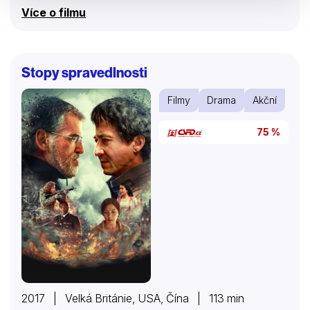
letiště Georgem Pearsonem…
Více o filmu
Stopy spravedlnosti
Filmy
Drama
Akční
75 %
2017 | Velká Británie, USA, Čína | 113 min