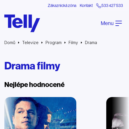
Zákaznická zóna
Kontakt
533 427 533
Menu
Domů
Televize
Program
Filmy
Drama
Drama filmy
Nejlépe hodnocené