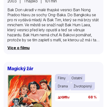
2003 | Thajsko | 101 min
Bak Don ukradl v malé thajské vesnici Ban Nong
Pradoo hlavu ze sochy Ong-Baka. Do Bangkoku se
pro ni vydává mladý Ai Bak Tim, který se má brzy stát
mnichem. Ve městě se snaží najít Bak Hum Laea,
který vesnici před lety opustil a teď se věnuje
hazardu. Bak Hum nemá chuť Ai Bakovi pomáhat,
protože by se tím zapletl s mafií, se kterou už má i tak
dost vážné problémy a chce před ní ochránit i svou
Více o filmu
dívku Muey. Ve snaze najít ukradenou hlavu se Ai Bak
dostává do světa, kterému vládne mafie, stává se
nechtěným účastníkem zápasů v thajském boxu a
častých honiček, protože po něm začínají jít Bak
Magický žár
Donovi lidé. Jeho bojové umění thajského boxu je
však…
Filmy
Ostatní
Drama
Životopisný
68 %