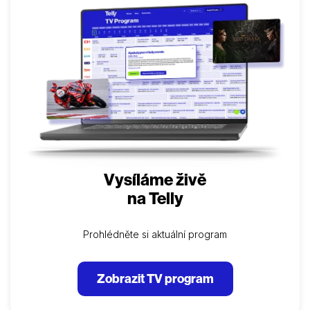
věhlasného skladatele, dramatika a dirigenta s
oslnivou osobností ztvárnil tehdy začínající britský
herec Alan Badel. Výpravný snímek s velmi početným
obsazením, opulentními operními kulisami a okázalými
kostýmy režíroval William Dieterle, který hojně
využíval Wagnerovu hudbu v aranžmá…
Vysíláme živě
na Telly
Prohlédněte si aktuální program
Zobrazit TV program