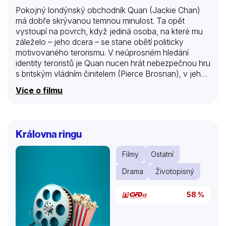
Pokojný londýnský obchodník Quan (Jackie Chan)
má dobře skrývanou temnou minulost. Ta opět
vystoupí na povrch, když jediná osoba, na které mu
záleželo – jeho dcera – se stane obětí politicky
motivovaného terorismu. V neúprosném hledání
identity teroristů je Quan nucen hrát nebezpečnou hru
s britským vládním činitelem (Pierce Brosnan), v jehož
minulosti je možné najít stopy vedoucí k
Více o filmu
nebezpečným zabijákům.
Královna ringu
Filmy
Ostatní
Drama
Životopisný
58 %