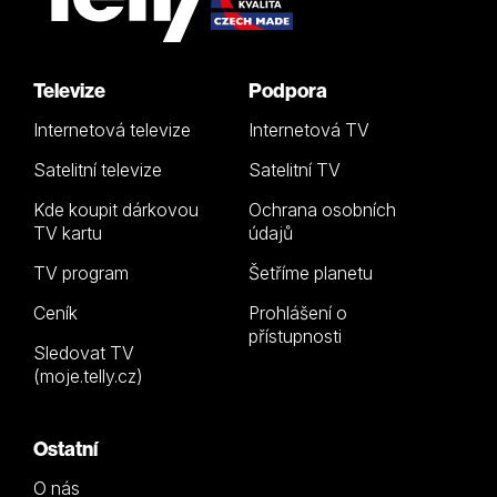
Televize
Podpora
Internetová televize
Internetová TV
Satelitní televize
Satelitní TV
Kde koupit dárkovou
Ochrana osobních
TV kartu
údajů
TV program
Šetříme planetu
Ceník
Prohlášení o
přístupnosti
Sledovat TV
(moje.telly.cz)
Ostatní
O nás