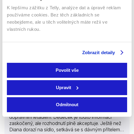
Drama
K lepšímu zážitku z Telly, analýze dat a úpravě reklam
používáme cookies. Bez těch základních se
16 %
neobejdeme, ale u těch volitelných máte režii ve
vlastních rukou.
Zobrazit detaily
Povolit vše
2006 | Německo | 90 min
Upravit
Diana se vrací po dvou letech na rodinné sídlo, kde je
očekávána svým dědečkem. Vnučka mu hodlá sdělit,
že ukončila studia práv a ze svého koníčka – létání –
Odmítnout
si udělala profesi. Nyní létá jako druhý pilot s
dopravním letadlem. Dědeček je touto informací
zaskočený, ale rozhodnutí plně akceptuje. Ještě než
Diana dorazí na sídlo, setkává se s dávným přítelem z