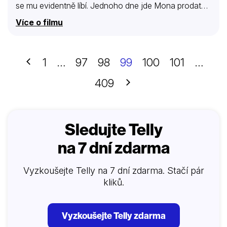
se mu evidentně líbí. Jednoho dne jde Mona prodat
obraz do restaurátorské dílny a seznámí se tam s
Více o filmu
Edwardem Greenem. Později se s ním setká na
zámku, kde muž restauruje obrazy. Edward se Moně
neodváží říct, že je synovcem Allisterových a
dědicem zámku. Má proto své důvody…
Předchozí
1
…
97
98
99
100
101
…
Další
409
Sledujte Telly
na 7 dní zdarma
Vyzkoušejte Telly na 7 dní zdarma. Stačí pár
kliků.
Vyzkoušejte Telly zdarma