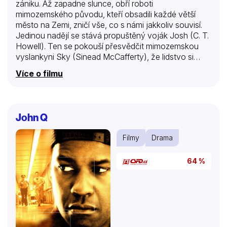
zániku. Až zapadne slunce, obří roboti
mimozemského původu, kteří obsadili každé větší
město na Zemi, zničí vše, co s námi jakkoliv souvisí.
Jedinou nadějí se stává propuštěný voják Josh (C. T.
Howell). Ten se pokouší přesvědčit mimozemskou
vyslankyni Sky (Sinead McCafferty), že lidstvo si
zaslouží druhou šanci. Podaří se mu ukázat ji
Více o filmu
skutečnou cenu lidského života?
John Q
Filmy
Drama
64 %