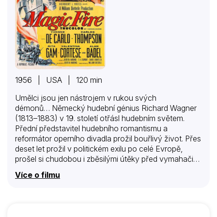
1956 | USA | 120 min
Umělci jsou jen nástrojem v rukou svých
démonů… Německý hudební génius Richard Wagner
(1813–1883) v 19. století otřásl hudebním světem.
Přední představitel hudebního romantismu a
reformátor operního divadla prožil bouřlivý život. Přes
deset let prožil v politickém exilu po celé Evropě,
prošel si chudobou i zběsilými útěky před vymahači
dluhů, jeho soukromý život byl plný milostných
Více o filmu
avantýr, které šokovaly tehdejší společnost. Mnoho
detailů z Wagnerova života poměrně věrně líčí
životopisný snímek Magický žár, i když některá fakta
byla zkreslena pro dramatické účely. Ve filmu