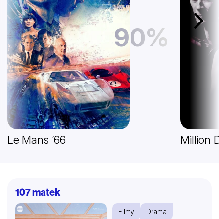
Další
90%
Le Mans ’66
Million 
107 matek
Filmy
Drama