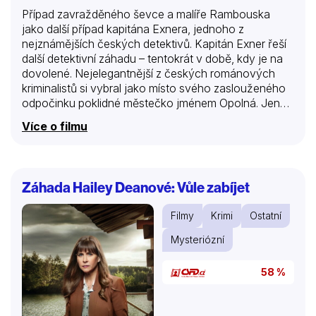
Případ zavražděného ševce a malíře Rambouska
jako další případ kapitána Exnera, jednoho z
nejznámějších českých detektivů. Kapitán Exner řeší
další detektivní záhadu – tentokrát v době, kdy je na
dovolené. Nejelegantnější z českých románových
kriminalistů si vybral jako místo svého zaslouženého
odpočinku poklidné městečko jménem Opolná. Jenže
právě v době jeho příjezdu zde došlo k vraždě
Více o filmu
místního obuvníka Rambouska, proslaveného (a také
majetného) naivního malíře.
Záhada Hailey Deanové: Vůle zabíjet
Filmy
Krimi
Ostatní
Mysteriózní
58 %