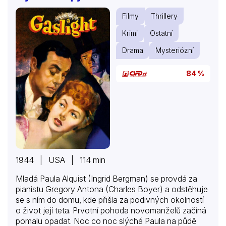
výsledkem nechce smířit a bere zákon do svých
Filmy
Thrillery
rukou…
Krimi
Ostatní
Drama
Mysteriózní
84 %
1944 | USA | 114 min
Mladá Paula Alquist (Ingrid Bergman) se provdá za
pianistu Gregory Antona (Charles Boyer) a odstěhuje
se s ním do domu, kde přišla za podivných okolností
o život její teta. Prvotní pohoda novomanželů začíná
pomalu opadat. Noc co noc slýchá Paula na půdě