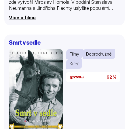
zde vytvořil Miroslav Homola. V podání Stanislava
Neumanna a Jindřicha Plachty uslyšíte populární
písničku „Sedím na stromě a zpívám“.
Více o filmu
Smrt v sedle
Filmy
Dobrodružné
Krimi
62 %