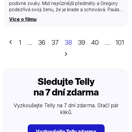
podivné zvuky. Mizí nejrůznější předměty a Gregory
podezřívá svoji ženu, že je krade a schovává. Paula
se začíná postupně psychicky hroutit… Podle
Více o filmu
divadelní hry Angel Street Patricka Hamiltona.
Předchozí
1
…
36
37
38
39
40
…
101
Další
Sledujte Telly
na 7 dní zdarma
Vyzkoušejte Telly na 7 dní zdarma. Stačí pár
kliků.
Vyzkoušejte Telly zdarma