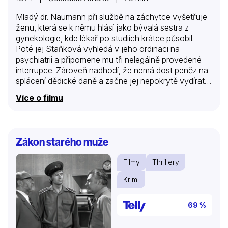
Mladý dr. Naumann při službě na záchytce vyšetřuje
ženu, která se k němu hlásí jako bývalá sestra z
gynekologie, kde lékař po studiích krátce působil.
Poté jej Staňková vyhledá v jeho ordinaci na
psychiatrii a připomene mu tři nelegálně provedené
interrupce. Zároveň nadhodí, že nemá dost peněz na
splácení dědické daně a začne jej nepokrytě vydírat:
pět set korun měsíčně za mlčení. V den, kdy doktor
Více o filmu
odevzdá Staňkové poslední splátku, je žena
zavražděna. A podezřelých je hned několik… Epizoda
z volného cyklu psychologických kriminálních
příběhů, v nichž roli detektivů přebírá trojice přátel z
Zákon starého muže
malého města, měla premiéru v roce 1974.
Filmy
Thrillery
Krimi
69 %