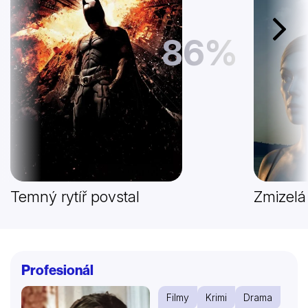
Další
86%
Temný rytíř povstal
Zmizelá
Profesionál
Filmy
Krimi
Drama