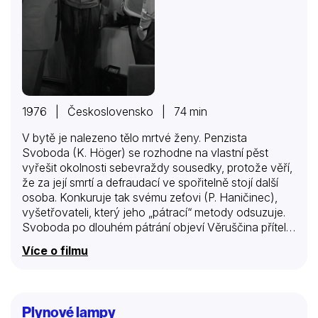
1976 | Československo | 74 min
V bytě je nalezeno tělo mrtvé ženy. Penzista
Svoboda (K. Höger) se rozhodne na vlastní pěst
vyřešit okolnosti sebevraždy sousedky, protože věří,
že za její smrtí a defraudací ve spořitelně stojí další
osoba. Konkuruje tak svému zeťovi (P. Haničinec),
vyšetřovateli, který jeho „pátrací“ metody odsuzuje.
Svoboda po dlouhém pátrání objeví Věruščina přítele,
kterému půjčila padesát tisíc. Když však na její
Více o filmu
naléhání, aby jí vrátil peníze, nereagoval a jí hrozilo
odhalení z defraudace, viděla jediné východisko v
sebevraždě. Výsledek šetření oznámí zeťovi. Ten zná
jméno i okolnosti, ale vysvětlí tchánovi, že jeho vinu
Plynové lampy
nelze zákonem postihnout. Svoboda se s tímto