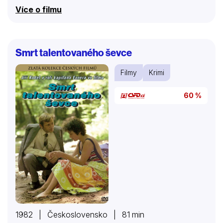
podaří utéct a vrátit se do Francie, kde úmyslně
Více o filmu
informuje bývalé nadřízené, že splní svůj původní úkol
a zabije prezidenta Njalu, který právě přicestoval na
oficiální státní návštěvu. Tajná služba všemožně
usiluje atentátu zabránit.
Smrt talentovaného ševce
Filmy
Krimi
60 %
1982 | Československo | 81 min