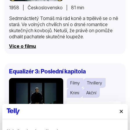
1958 | Československo | 81 min
Sedmnáctiletý Tomáš má rád koně a trpělivě se o ně
stará. Ve volných chvílích sní o drsné romantice
skutečných kovbojů. Netuší, že právě on pomůže
odhalit pachatele skutečné loupeže.
Více o filmu
Equalizér 3: Poslední kapitola
Filmy
Thrillery
Krimi
Akční
73 %