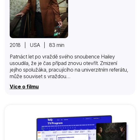
2018 | USA | 83 min
Patnáct let po vraždě svého snoubence Hailey
usoudila, že je čas případ znovu otevřít. Zmizení
jejího spolužáka, pracujícího na univerzitním referátu,
může souviset s vraždou…
Více o filmu