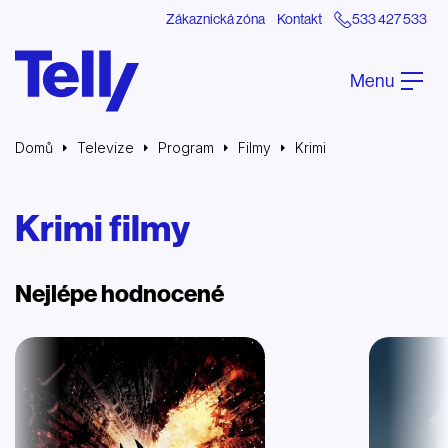
Zákaznická zóna
Kontakt
533 427 533
Menu
Domů
Televize
Program
Filmy
Krimi
Krimi filmy
Nejlépe hodnocené