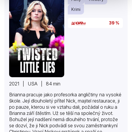
Krimi
39 %
2021 | USA | 84 min
Brianna pracuje jako profesorka angličtiny na vysoké
škole. Její dlouholetý přítel Nick, majitel restaurace, ji
po pauze, kterou si ve vztahu dali, požádal o ruku a
Brianna září štěstím. Už se těší na společný život.
Bohužel její nadšení nemá dlouhého trvání, protože
se dozví, že ji Nick podvádí se svou zaměstnankyní
Christinou. Vrací Nickovi prstýnek a snaží se