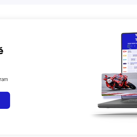
ě
gram