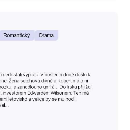
Romantický
Drama
ři nedostali výplatu. V poslední době došlo k
ne. Žena se chová divně a Robert má o ni
mozku, a zanedlouho umírá… Do Irska přijíždí
, investorem Edwardem Wilsonem. Ten má
ní letovisko a velice by se mu hodil
val…