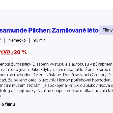
samunde Pilcher: Zamilované léto
Filmy
7 | Německo | 90 min
20 %
entka žurnalistiky Elisabeth vystupuje z autobusu v půvabn
 namířeno jinam. Jako kdyby ji sem něco táhlo. Žena, kterou n
abeth se rozhodne, že zde zůstane. Domů se vrací i Gregory, čle
pad, že by jeho otec, plukovník Heston potřeboval hospodyni, se
antním mužem seznámí, je spokojená. Při uklidu plukovníkova
 fotografie její matky. Nyní už chápe, proč se matka chovala tak
la…
 o filmu