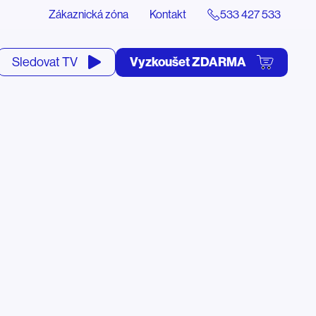
Zákaznická zóna
Kontakt
533 427 533
tevřít
Vyzkoušet ZDARMA
Sledovat TV
yhledávání