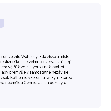
ý
í univerzitu Wellesley, kde získala místo
restižní škole je velmi konzervativní. Její
em větší životní výhrou než kvalitní
, aby přemýšlely samostatně nezávisle,
je však Katherine vzorem a rádkyní, kterou
é na nesmělou Connie. Jejich pokusy o
ku…