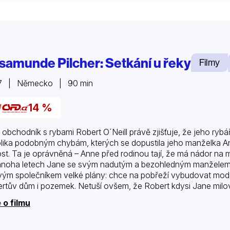
samunde Pilcher: Setkání u řeky
Filmy
7 | Německo | 90 min
14 %
ý obchodník s rybami Robert O´Neill právě zjišťuje, že jeho rybá
lika podobným chybám, kterých se dopustila jeho manželka An
ost. Ta je oprávněná – Anne před rodinou tají, že má nádor na 
noha letech Jane se svým nadutým a bezohledným manželem
vým společníkem velké plány: chce na pobřeží vybudovat moder
rtův dům i pozemek. Netuší ovšem, že Robert kdysi Jane milo
 o filmu