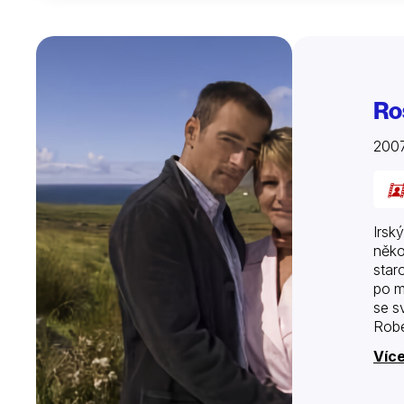
Ro
200
Irsk
něko
star
po m
se s
Robe
Více