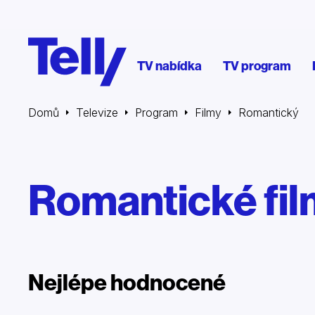
TV nabídka
TV program
Domů
Televize
Program
Filmy
Romantický
Romantické fi
Nejlépe hodnocené