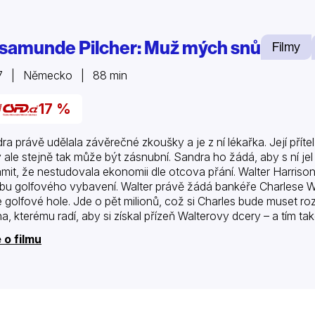
samunde Pilcher: Muž mých snů
Filmy
7 | Německo | 88 min
17 %
ra právě udělala závěrečné zkoušky a je z ní lékařka. Její příte
ý ale stejně tak může být zásnubní. Sandra ho žádá, aby s ní j
mit, že nestudovala ekonomii dle otcova přání. Walter Harriso
bu golfového vybavení. Walter právě žádá bankéře Charlese W
 golfové hole. Jde o pět milionů, což si Charles bude muset 
na, kterému radí, aby si získal přízeň Walterovy dcery – a tím tak
 o filmu