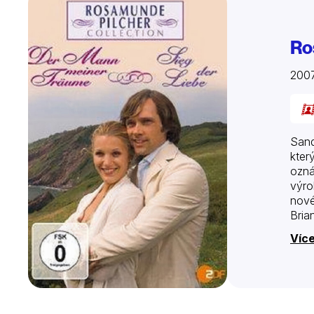
Ro
200
Sand
kter
ozná
výro
nové
Bria
Více