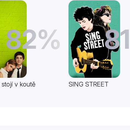
82%
8
stojí v koutě
SING STREET