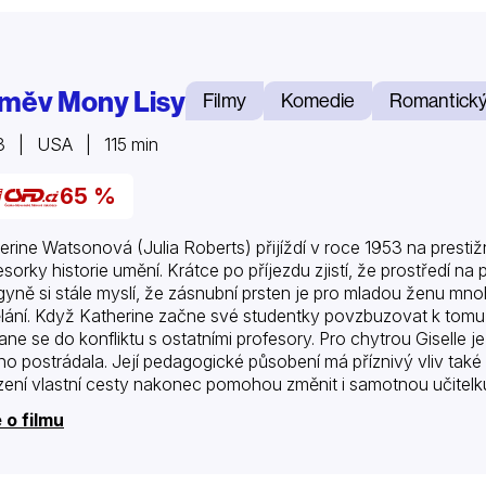
měv Mony Lisy
Filmy
Komedie
Romantick
3 | USA | 115 min
65 %
erine Watsonová (Julia Roberts) přijíždí v roce 1953 na prestižn
sorky historie umění. Krátce po příjezdu zjistí, že prostředí na p
gyně si stále myslí, že zásnubní prsten je pro mladou ženu mnoh
lání. Když Katherine začne své studentky povzbuzovat k tomu
ane se do konfliktu s ostatními profesory. Pro chytrou Giselle 
ho postrádala. Její pedagogické působení má příznivý vliv tak
zení vlastní cesty nakonec pomohou změnit i samotnou učitel
 o filmu