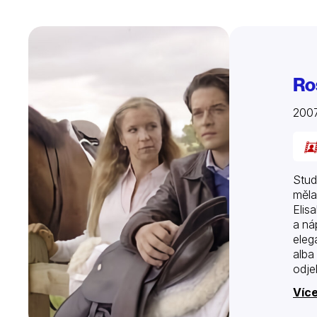
Ro
200
Stud
měla
Elis
a ná
eleg
alba
odje
Více