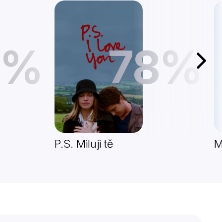
1%
78%
Další
P.S. Miluji tě
M