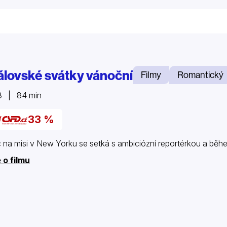
álovské svátky vánoční
Filmy
Romantický
3 | 84 min
33 %
c na misi v New Yorku se setká s ambiciózní reportérkou a běh
 o filmu