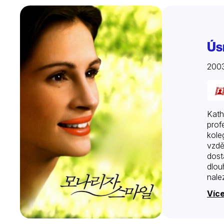
Ús
200
Kath
profe
kole
vzdě
dost
dlou
nale
Více