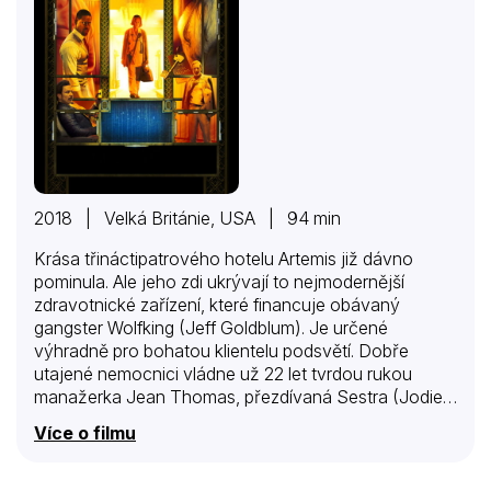
2018 | Velká Británie, USA | 94 min
Krása třináctipatrového hotelu Artemis již dávno
pominula. Ale jeho zdi ukrývají to nejmodernější
zdravotnické zařízení, které financuje obávaný
gangster Wolfking (Jeff Goldblum). Je určené
výhradně pro bohatou klientelu podsvětí. Dobře
utajené nemocnici vládne už 22 let tvrdou rukou
manažerka Jean Thomas, přezdívaná Sestra (Jodie
Foster). Vzhledem k tomu, že jejími „hosty“ jsou
Více o filmu
zločinci nejtěžšího kalibru, její pravidla jsou
jednoduchá: neurážet personál, žádné zbraně a
zákaz zabíjet ostatní pacienty. Když se na urgentním