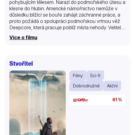
pohybujícím tělesem. Narazí do podmořského útesu a
klesne do hlubin. Americké námořnictvo nemůže v
důsledku blížící se bouře zahájit záchranné práce, a
proto požádá o spolupráci podmořskou vrtnou věž
Deepcore, která pracuje poblíž místa nehody. Velitel
Bud Brigman není příliš nadšený, zvlášť když celou
Více o filmu
akci má řídit speciální jednotka SEAL, a navíc s
vojáky přichází na stanici také Budova manželka
Lindsey, s níž se právě rozvádí. Úkolem záchranného
týmu je zjistit, zda někdo z ponorky přežil a
Stvořitel
deaktivovat jaderné nálože. Na hladině propukne
hurikán, Brigman však nemůže odpojit spojovací
Filmy
Sci-fi
kabel, protože velitel vojáků, poručík Coffey, obsadil
miniponorku, aby se mohl vypravit pro jednu z
Dobrodružné
Akční
jaderných hlavic. Bouře…
61 %