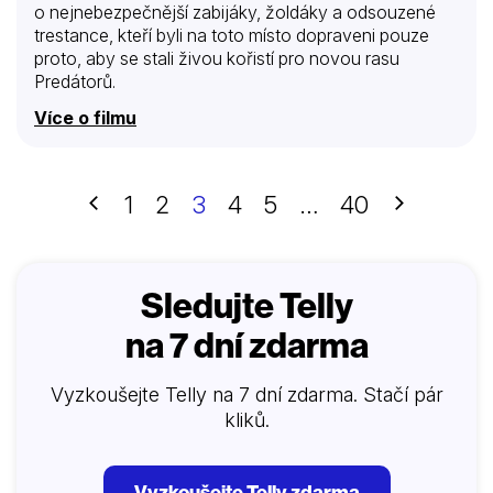
o nejnebezpečnější zabijáky, žoldáky a odsouzené
trestance, kteří byli na toto místo dopraveni pouze
proto, aby se stali živou kořistí pro novou rasu
Predátorů.
Více o filmu
Předchozí
Další
1
2
3
4
5
…
40
Sledujte Telly
na 7 dní zdarma
Vyzkoušejte Telly na 7 dní zdarma. Stačí pár
kliků.
Vyzkoušejte Telly zdarma