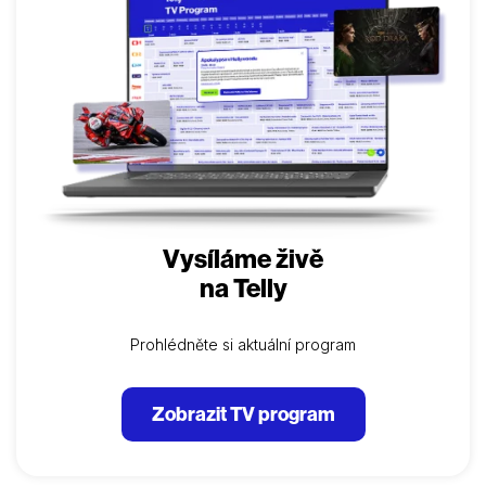
A když drahocenné rodinné dědictví, které ji mělo
přivést blíže k dětem, pustí ze řemene
superpadoucha…
Vysíláme živě
na Telly
Prohlédněte si aktuální program
Zobrazit TV program