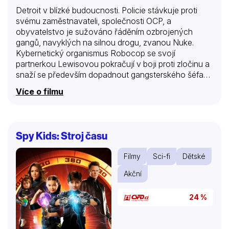
Detroit v blízké budoucnosti. Policie stávkuje proti
svému zaměstnavateli, společnosti OCP, a
obyvatelstvo je sužováno řáděním ozbrojených
gangů, navyklých na silnou drogu, zvanou Nuke.
Kybernetický organismus Robocop se svojí
partnerkou Lewisovou pokračují v boji proti zločinu a
snaží se především dopadnout gangsterského šéfa
Caina. Robocop však padne do Cainovy pasti.
Více o filmu
Gangsteři ho rozřežou na kusy, které posměšně
pošlou zpátky OCP. Rekonstruovaný Robocop je dr.
Faxovou naprogramován na nenásilí, ale elektrickým
šokem dokáže vymazat její direktivy a Caina zadrží.
Spy Kids: Stroj času
Dr. Faxxová gangstera dorazí a jeho mozek
implantuje do Robocopa č. 2, kterého hodlá ovládat
Filmy
Sci-fi
Dětské
přes Cainův návyk na drogu. Svůj výtvor nejprve
pověří, aby překazil schůzku Cainova gangu
Akční
vedeného mladým Hobem a zástupců městského
úřadu. Robocop 2 všechny s výjimkou starosty…
24 %