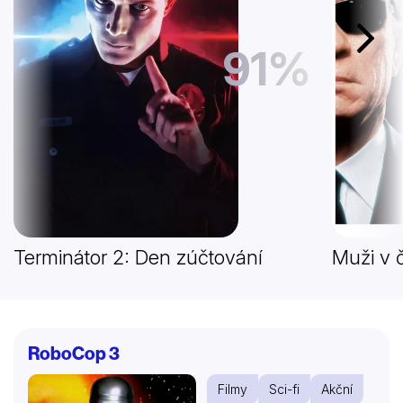
Další
91%
Terminátor 2: Den zúčtování
Muži v 
RoboCop 3
Filmy
Sci-fi
Akční