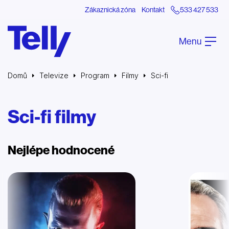
Zákaznická zóna
Kontakt
533 427 533
Menu
Domů
Televize
Program
Filmy
Sci-fi
Sci-fi filmy
Nejlépe hodnocené