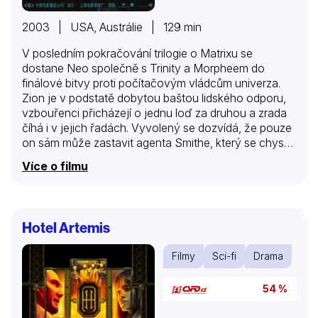
2003 | USA, Austrálie | 129 min
V posledním pokračování trilogie o Matrixu se
dostane Neo společně s Trinity a Morpheem do
finálové bitvy proti počítačovým vládcům univerza.
Zion je v podstatě dobytou baštou lidského odporu,
vzbouřenci přicházejí o jednu loď za druhou a zrada
číhá i v jejich řadách. Vyvolený se dozvídá, že pouze
on sám může zastavit agenta Smithe, který se chystá
zničit svět lidí i strojů. Pro něj je ale důležitá i láska k
Více o filmu
Trinity, kterou by tak mohl ztratit. Navíc má problém se
svojí jedinečností. Není to však jenom manipulace? A
jak rozlišit lidskost od pouhé iluze? Začíná ještě
akčnější a napínavější příběh než dva předešlé.
Hotel Artemis
Filmy
Sci-fi
Drama
54 %