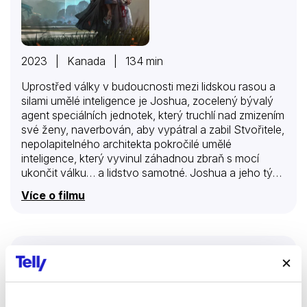
2023 | Kanada | 134 min
Uprostřed války v budoucnosti mezi lidskou rasou a
silami umělé inteligence je Joshua, zocelený bývalý
agent speciálních jednotek, který truchlí nad zmizením
své ženy, naverbován, aby vypátral a zabil Stvořitele,
nepolapitelného architekta pokročilé umělé
inteligence, který vyvinul záhadnou zbraň s mocí
ukončit válku… a lidstvo samotné. Joshua a jeho tým
elitních agentů se vydávají přes nepřátelské linie do
Více o filmu
temného centra území okupovaného AI… jen aby
zjistili, že zbraň, která má zničit svět, je AI v podobě
malého dítěte.
Venom 3: Poslední tanec
Filmy
Sci-fi
Dobrodružné
Akční