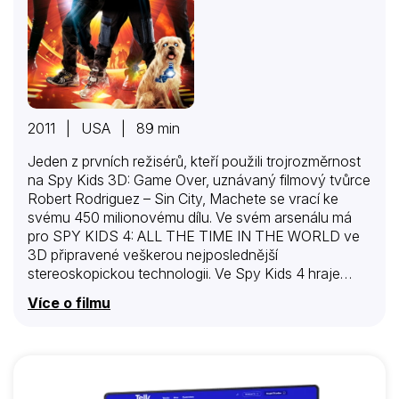
2011 | USA | 89 min
Jeden z prvních režisérů, kteří použili trojrozměrnost
na Spy Kids 3D: Game Over, uznávaný filmový tvůrce
Robert Rodriguez – Sin City, Machete se vrací ke
svému 450 milionovému dílu. Ve svém arsenálu má
pro SPY KIDS 4: ALL THE TIME IN THE WORLD ve
3D připravené veškerou nejposlednější
stereoskopickou technologii. Ve Spy Kids 4 hraje
nádherná Jessica Alba super agentku Jessicu Wilson,
Více o filmu
která nedávno odešla do důchodu. Tato žena se
snaží přivyknout životu mimo špionážní svět se svou
novou rodinou, která neví nic o její bývalé profesi.
Netřeba říkat, že Jessica zjistí, že život okolo domu
může být větší výzvou než její nejnebezpečnější mise