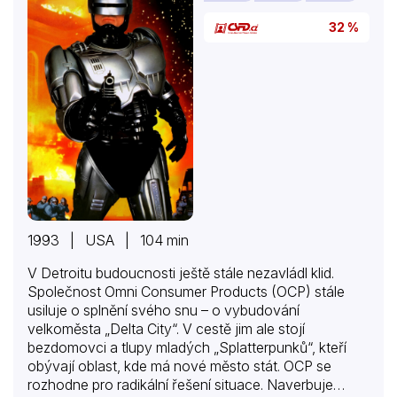
32 %
1993 | USA | 104 min
V Detroitu budoucnosti ještě stále nezavládl klid.
Společnost Omni Consumer Products (OCP) stále
usiluje o splnění svého snu – o vybudování
velkoměsta „Delta City“. V cestě jim ale stojí
bezdomovci a tlupy mladých „Splatterpunků“, kteří
obývají oblast, kde má nové město stát. OCP se
rozhodne pro radikální řešení situace. Naverbuje