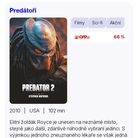
příjmu objeví bankovní lupič Sherman se svým těžce
Predátoři
zraněným bratrem, Sestra netuší, že právě ubytovala
hodně velký problém. Bratři u sebe po nepovedené
Filmy
Sci-fi
Akční
loupeži totiž mají zdánlivě nezajímavý předmět. Ten
však má hodnotu 18 milionů dolarů, což je pro
66 %
zločineckou elitu příliš mnoho důvodů, proč se
vykašlat na…
2010 | USA | 102 min
Elitní žoldák Royce je unesen na neznámé místo,
stejně jako další, zdánlivě náhodně vybraní jedinci. S
výjimkou jednoho zneuznaného lékaře se však jedná