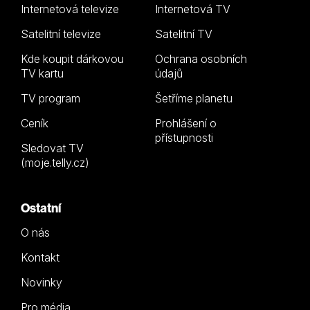
Internetová televize
Internetová TV
Satelitní televize
Satelitní TV
Kde koupit dárkovou
Ochrana osobních
TV kartu
údajů
TV program
Šetříme planetu
Ceník
Prohlášení o
přístupnosti
Sledovat TV
(moje.telly.cz)
Ostatní
O nás
Kontakt
Novinky
Pro média