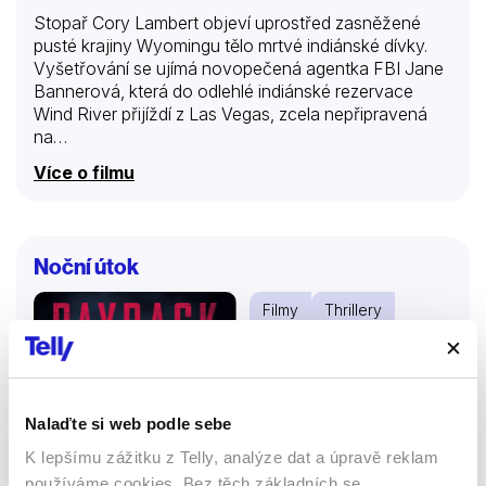
Stopař Cory Lambert objeví uprostřed zasněžené
pusté krajiny Wyomingu tělo mrtvé indiánské dívky.
Vyšetřování se ujímá novopečená agentka FBI Jane
Bannerová, která do odlehlé indiánské rezervace
Wind River přijíždí z Las Vegas, zcela nepřipravená
na…
Více o filmu
Noční útok
Filmy
Thrillery
Krimi
52 %
Nalaďte si web podle sebe
K lepšímu zážitku z Telly, analýze dat a úpravě reklam
používáme cookies. Bez těch základních se