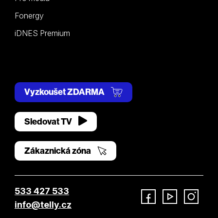
Fonergy
iDNES Premium
Vyzkoušet ZDARMA
Sledovat TV
Zákaznická zóna
533 427 533
info@telly.cz
Facebook
YouTube
Instagram