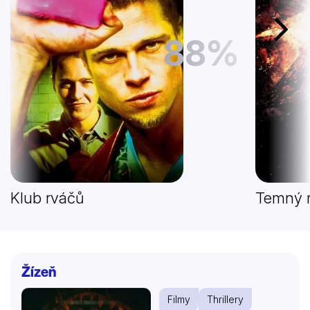
Další
88%
Klub rváčů
Temný r
Žízeň
Filmy
Thrillery