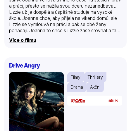
a práci, přesto se nažila svou dceru nezanedbávat.
Lizzie už je dospělá a úspěšně studuje na vysoké
škole. Joanna chce, aby přijela na víkend domů, ale
Lizzie se vymlouvá na práci a pak se obě ženy
pohádají. Joanna to chce s Lizzie zase srovnat a tak
se za ní vypraví do školy. Jenže Lizzie ve škole není.
Více o filmu
Její profesor Trevor říká, že je vynikající studentkou a
je možné, že zrovna dneska zaspala, protože
přednáška byla brzy ráno. Joanna se tedy za ní
vypraví na kolej, ale ani zde není. V jejím pokoji je
Drive Angry
hrozný nepořádek a to na Lizzie vůbec nesedí i
když…
Filmy
Thrillery
Drama
Akční
55 %