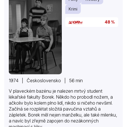
Krimi
48 %
1974 | Československo | 56 min
V plaveckém bazénu je nalezen mrtvý student
lékařské fakulty Borek. Někdo ho probodl nožem, a
ačkoliv bylo kolem plno lidí, nikdo si ničeho nevšiml.
Začíná se rozplétat složitá pavučina vztahů a
zápletek. Borek měl nejen manželku, ale také milenku,
a navíc byl zřejmě zapojen do nezákonných
machinací s léky…