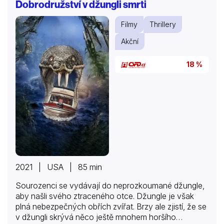
Dobrodružství v džungli smrti
Filmy
Thrillery
Akční
18 %
2021 | USA | 85 min
Sourozenci se vydávají do neprozkoumané džungle,
aby našli svého ztraceného otce. Džungle je však
plná nebezpečných obřích zvířat. Brzy ale zjistí, že se
v džungli skrývá něco ještě mnohem horšího…