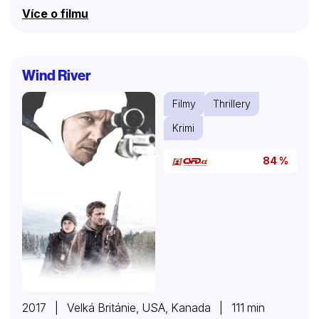
Více o filmu
Wind River
Filmy
Thrillery
Krimi
84 %
2017 | Velká Británie, USA, Kanada | 111 min