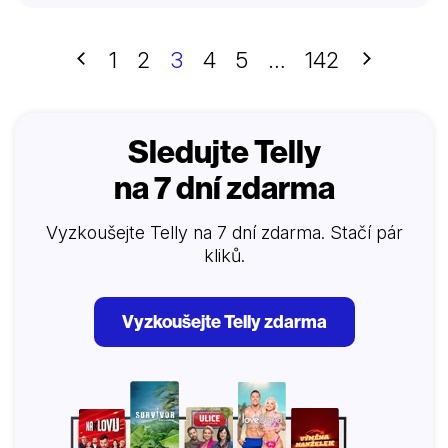
Předchozí
Další
1
2
3
4
5
…
142
Sledujte Telly
na 7 dní zdarma
Vyzkoušejte Telly na 7 dní zdarma. Stačí pár
kliků.
Vyzkoušejte Telly zdarma