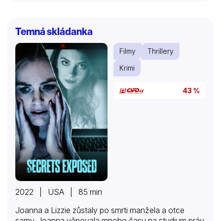
Temná skládanka
Filmy
Thrillery
Krimi
43 %
2022 | USA | 85 min
Joanna a Lizzie zůstaly po smrti manžela a otce
samy. Joanna věnovala mnoho času na studium práv