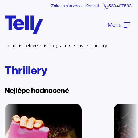
Zákaznická zóna
Kontakt
533 427 533
Menu
Domů
Televize
Program
Filmy
Thrillery
Thrillery
Nejlépe hodnocené