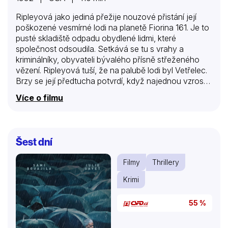
Ripleyová jako jediná přežije nouzové přistání její
poškozené vesmírné lodi na planetě Fiorina 161. Je to
pusté skladiště odpadu obydlené lidmi, které
společnost odsoudila. Setkává se tu s vrahy a
kriminálníky, obyvateli bývalého přísně střeženého
vězení. Ripleyová tuší, že na palubě lodi byl Vetřelec.
Brzy se její předtucha potvrdí, když najednou vzroste
počet mrtvých a začne se nacházet stále více
Více o filmu
zmrzačených těl. Bez zbraní a moderní techniky se
Ripleyová pouští spolu s vězni do boje proti
nemilosrdné příšeře. Brzo však zjišťuje, že také ona
nosí v sobě jednoho z nich…
Šest dní
Filmy
Thrillery
Krimi
55 %