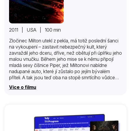
2011 | USA | 100 min
Zločinec Milton utekl z pekla, má totiž poslední šanci
na vykoupení – zastavit nebezpečný kult, který
zavraždil jeho dceru, dříve, než obětují při úplňku jeho
malou vnučku. Během jeho mise se k němu připojí
mladá sexy číšnice Piper, jež Miltonovi nabídne
nadupané auto, které jí zůstalo po jejím bývalém
příteli. A tak jsou teď oba na stopě smrtícího vůdce
kultu, Jonaha Kinga, který je přesvědčen o tom, že je
Více o filmu
jeho osudem, aby obětoval dítě Satanovi a pomohl
tak rozpoutat peklo na zemi. Jenže Milton má v
patách nejen policii, ale také tajemného vraha, který
si říká Účetní. Toho poslal sám ďábel, aby přivedl
Miltona zpět do pekla. Milton se tak bude muset
pokusit o nemožné a zajít až za hranice…