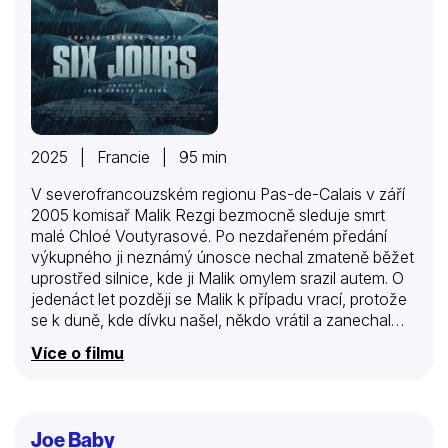
2025 | Francie | 95 min
V severofrancouzském regionu Pas-de-Calais v září
2005 komisař Malik Rezgi bezmocně sleduje smrt
malé Chloé Voutyrasové. Po nezdařeném předání
výkupného ji neznámý únosce nechal zmateně běžet
uprostřed silnice, kde ji Malik omylem srazil autem. O
jedenáct let později se Malik k případu vrací, protože
se k duně, kde dívku našel, někdo vrátil a zanechal
tam bílou růži. Do promlčení případu zbývá pouhých
Více o filmu
šest dní. Společně s kolegou Fredem komisař rozjede
zběsilou rekonstrukci, jenže promlčecí lhůta vyprší. O
dva měsíce později je nedaleko unesena malá Louise
Revelová a Malik si okamžitě všimne, že modus
Joe Baby
operandi je do detailu shodný s případem Chloé…