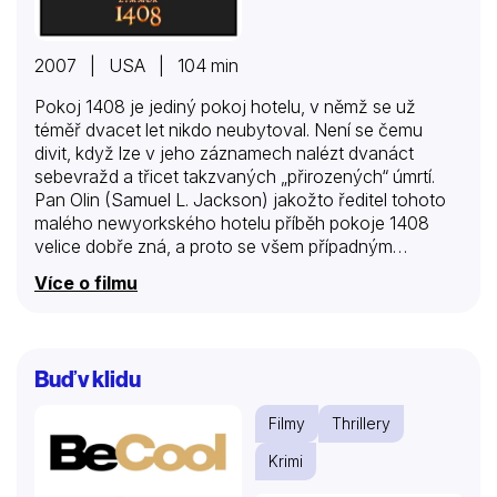
2007 | USA | 104 min
Pokoj 1408 je jediný pokoj hotelu, v němž se už
téměř dvacet let nikdo neubytoval. Není se čemu
divit, když lze v jeho záznamech nalézt dvanáct
sebevražd a třicet takzvaných „přirozených“ úmrtí.
Pan Olin (Samuel L. Jackson) jakožto ředitel tohoto
malého newyorkského hotelu příběh pokoje 1408
velice dobře zná, a proto se všem případným
zájemcům snaží pobyt v něm ze všech sil rozmluvit.
Více o filmu
Spisovatel Mike Enslin (John Cusack) se však psaním
hororových povídek živí a nikdo a nic mu jeho noc v
pokoji 1408 nevezme. Vždyť strašidelné pokoje jsou
jen směšné hlouposti jako všechna ta místa, o
Buď v klidu
kterých psal. Navíc by mu chyběla kapitola do nové
knihy. Vyzbrojen diktafonem se tedy vydává do
Filmy
Thrillery
čtrnáctého patra, které je ale ve skutečnosti…
Krimi