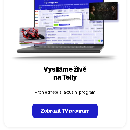
zabránit dalšímu útoku. Film Zdrojový kód vás díky
neustálým nečekaným zvratům nenechá ani chvíli v
klidu. V tomto inteligentním akčním…
Vysíláme živě
na Telly
Prohlédněte si aktuální program
Zobrazit TV program