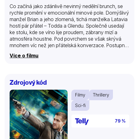
Co začíná jako zdánlivě nevinný nedělní brunch, se
rychle promění v emocionální minové pole. Domýšlivý
manžel Brian a jeho zlomená, tichá manželka Latavia
hostí pár přátel – Todda a Glendu. Společně usedají
ke stolu, kde se víno lije proudem, zábrany mizí a
atmosféra houstne. Pod povrchem se však skrývá
mnohem víc než jen přátelská konverzace. Postupně
vyplouvají na povrch nevyřčené křivdy, temná
Více o filmu
tajemství i touhy, které byly dlouho drženy na uzdě.
Napětí mezi čtveřicí se stupňuje, až se ze zdánlivě
obyčejného setkání stává nebezpečná hra o moc,
sex, společenský status a pomstu… Mrazivá minulost
Zdrojový kód
je provokativní drama o složitosti mezilidských
vztahů, které ukazuje, že i za zdmi luxusních domovů
Filmy
Thrillery
a při dokonale prostřeném stole se mohou odehrávat
nejtemnější lidské příběhy.
Sci-fi
79 %