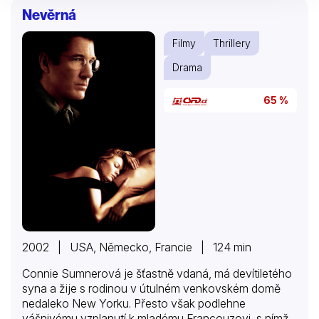
Nevěrná
Filmy
Thrillery
Drama
65 %
2002 | USA, Německo, Francie | 124 min
Connie Sumnerová je šťastně vdaná, má devítiletého
syna a žije s rodinou v útulném venkovském domě
nedaleko New Yorku. Přesto však podlehne
vášnivému vzplanutí k mladému Francouzovi, s nímž