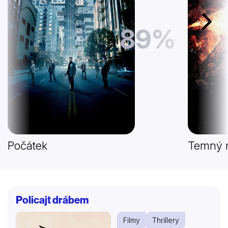
Další
89%
Počátek
Temný r
Policajt drábem
Filmy
Thrillery