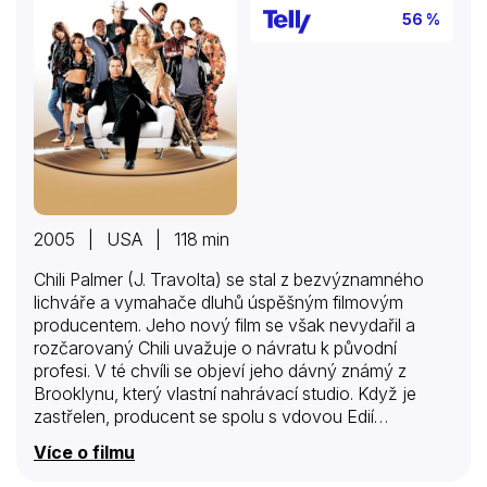
56 %
2005 | USA | 118 min
Chili Palmer (J. Travolta) se stal z bezvýznamného
lichváře a vymahače dluhů úspěšným filmovým
producentem. Jeho nový film se však nevydařil a
rozčarovaný Chili uvažuje o návratu k původní
profesi. V té chvíli se objeví jeho dávný známý z
Brooklynu, který vlastní nahrávací studio. Když je
zastřelen, producent se spolu s vdovou Edií
Athensovou (Uma Thurman) vrhne do divokých vln
Více o filmu
hudební branže, zaplete se s ruskou mafií a ještě
vezme pod ochranu mladou talentovanou zpěvačku