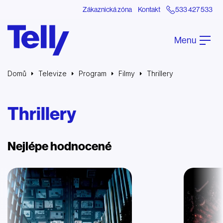
Zákaznická zóna
Kontakt
533 427 533
Menu
Domů
Televize
Program
Filmy
Thrillery
Thrillery
Nejlépe hodnocené