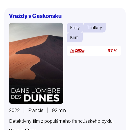
Lindu Moonovou… Krimikomedie režiséra F. Garyho
Graye byla natočena podle stejnojmenného románu
Vraždy v Gaskonsku
Elmora Leonarda, který navázal na autorův předchozí
titul Chyťte ho!
Filmy
Thrillery
Krimi
67 %
2022 | Francie | 92 min
Detektívny film z populárneho francúzskeho cyklu.