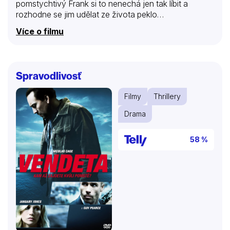
pomstychtivý Frank si to nenechá jen tak líbit a
rozhodne se jim udělat ze života peklo…
Více o filmu
Spravodlivosť
Filmy
Thrillery
Drama
58 %