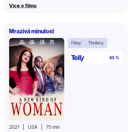
rozhodně to udělá po svém…
Více o filmu
Mrazivá minulost
Filmy
Thrillery
45 %
2021 | USA | 75 min