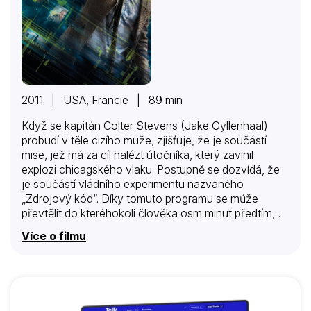
2011 | USA, Francie | 89 min
Když se kapitán Colter Stevens (Jake Gyllenhaal)
probudí v těle cizího muže, zjišťuje, že je součástí
mise, jež má za cíl nalézt útočníka, který zavinil
explozi chicagského vlaku. Postupně se dozvídá, že
je součástí vládního experimentu nazvaného
„Zdrojový kód“. Díky tomuto programu se může
převtělit do kteréhokoli člověka osm minut předtím,
než dotyčný zemře. Během sekundy však už jsou v
Více o filmu
ohrožení milióny lidí na jiném místě Chicaga a tak
Colter prožívá děsivé události znovu a znovu, sbírá
potřebné indicie potřebné k odhalení totožnosti
nebezpečného útočníka. Vrací se zpět do té doby,
než se jim podaří rozluštit, kdo je pachatelem a