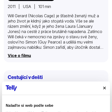
2011 | USA | 101 min
Will Gerard (Nicolas Cage) je šťastně ženatý muž a
jeho život je klidný jako stojatá voda. Vše se ale
rázem změní, když je jeho žena Laura (January
Jones) na cestě z práce brutálně napadena. Zatímco
Will čeká v nemocnici na zprávy o stavu své ženy,
osloví ho Simon (Guy Pearce) a udělá mu velmi
zajímavou nabídku: Simon zařídí, aby útočník dostal
co proto. Oplátkou mu Will v blízké budoucnosti
Více o filmu
prokáže laskavost. Rozrušený a trpící žalem souhlasí
s dohodou, netuší však, že se nechal vtáhnout do
nebezpečné hry civilní stráže z podsvětí. Zatímco se
snaží uchránit svou manželku od pravdy, rychle si
Cestující v dešti
uvědomuje, že jeho usilování o spravedlnost by
mohlo mít děsivé a možná i smrtící následky.
Filmy
Thrillery
Drama
Nalaďte si web podle sebe
76 %