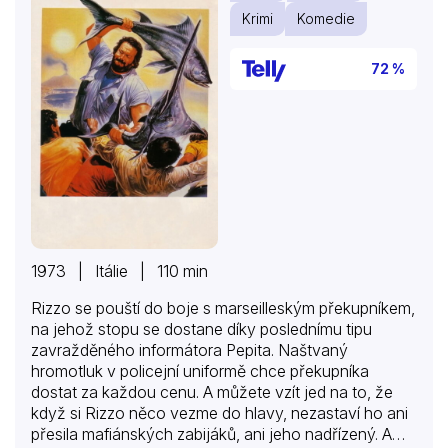
Krimi
Komedie
72 %
1973 | Itálie | 110 min
Rizzo se pouští do boje s marseilleským překupníkem,
na jehož stopu se dostane díky poslednímu tipu
zavražděného informátora Pepita. Naštvaný
hromotluk v policejní uniformě chce překupníka
dostat za každou cenu. A můžete vzít jed na to, že
když si Rizzo něco vezme do hlavy, nezastaví ho ani
přesila mafiánských zabijáků, ani jeho nadřízený. A