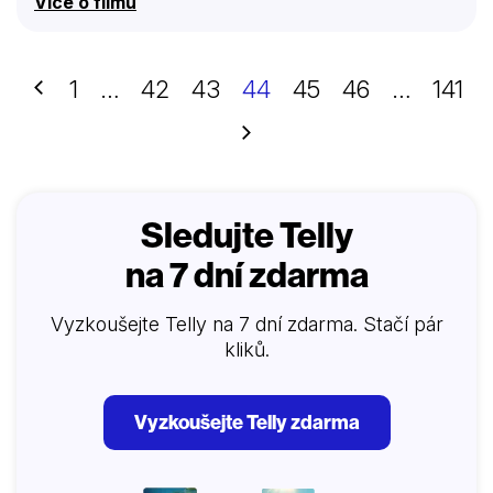
Více o filmu
Předchozí
1
…
42
43
44
45
46
…
141
Další
Sledujte Telly
na 7 dní zdarma
Vyzkoušejte Telly na 7 dní zdarma. Stačí pár
kliků.
Vyzkoušejte Telly zdarma