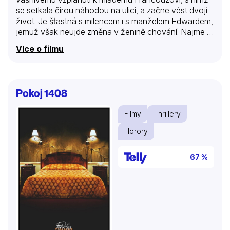
se setkala čirou náhodou na ulici, a začne vést dvojí
život. Je šťastná s milencem i s manželem Edwardem,
jemuž však neujde změna v ženině chování. Najme si
proto soukromého detektiva, aby se dozvěděl
Více o filmu
pravdu. A ta je krutá pro všechny aktéry manželského
trojúhelníku…
Pokoj 1408
Filmy
Thrillery
Horory
67 %