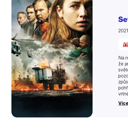
Se
202
Na n
že j
svět
pozd
způs
pohř
vrtn
ho z
Více