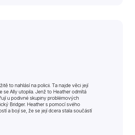
tě to nahlásí na policii. Ta najde věci její
 se Ally utopila. Jenž to Heather odmítá
ořují u podivné skupiny problémových
ický Bridger. Heather s pomocí svého
í a bojí se, že se její dcera stala součástí