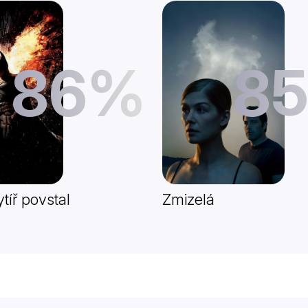
86%
8
tíř povstal
Zmizelá