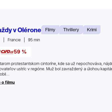
aždy v Olérone
Filmy
Thrillery
Krimi
 | Francie | 95 min
59 %
tarom protestantskom cintoríne, kde sa už nepochováva, nájd
ovateľov ustríc v regióne. Muž bol zavraždený a úlohou kapitánk
robil…
 o filmu