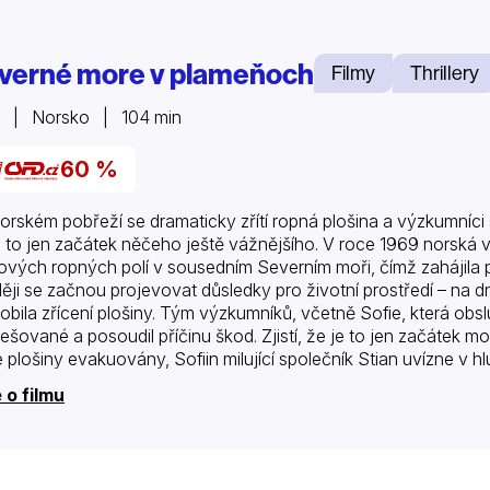
verné more v plameňoch
Filmy
Thrillery
1 | Norsko | 104 min
60 %
orském pobřeží se dramaticky zřítí ropná plošina a výzkumníci se
e to jen začátek něčeho ještě vážnějšího. V roce 1969 norská 
ových ropných polí v sousedním Severním moři, čímž zahájila pr
ěji se začnou projevovat důsledky pro životní prostředí – na dn
obila zřícení plošiny. Tým výzkumníků, včetně Sofie, která obsl
ešované a posoudil příčinu škod. Zjistí, že je to jen začátek m
é plošiny evakuovány, Sofiin milující společník Stian uvízne v 
achránila.
 o filmu