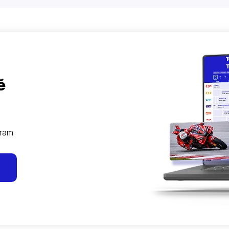
ě
gram