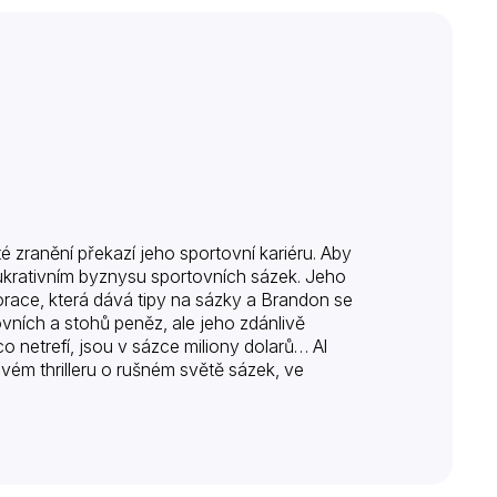
 zranění překazí jeho sportovní kariéru. Aby
 lukrativním byznysu sportovních sázek. Jeho
race, která dává tipy na sázky a Brandon se
vních a stohů peněz, ale jeho zdánlivě
o netrefí, jsou v sázce miliony dolarů… Al
ém thrilleru o rušném světě sázek, ve