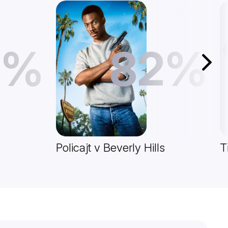
5%
82%
Další
Policajt v Beverly Hills
T