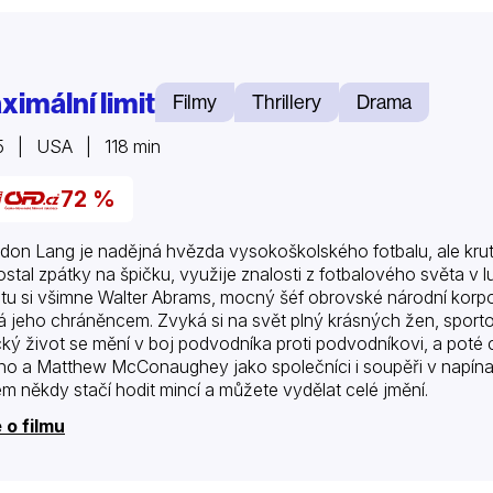
ximální limit
Filmy
Thrillery
Drama
5 | USA | 118 min
72 %
don Lang je nadějná hvězda vysokoškolského fotbalu, ale kruté
ostal zpátky na špičku, využije znalosti z fotbalového světa v
ntu si všimne Walter Abrams, mocný šéf obrovské národní korpo
á jeho chráněncem. Zvyká si na svět plný krásných žen, sporto
ický život se mění v boj podvodníka proti podvodníkovi, a poté c
no a Matthew McConaughey jako společníci i soupěři v napínav
ém někdy stačí hodit mincí a můžete vydělat celé jmění.
 o filmu