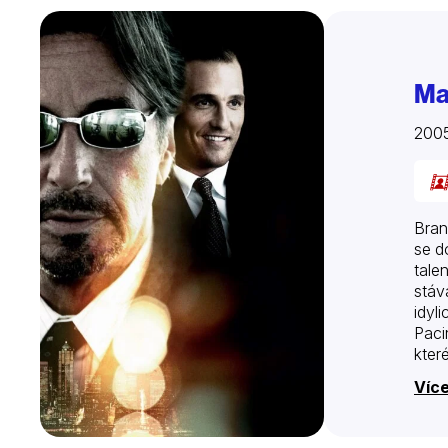
Ma
200
Bran
se d
tale
stáv
idyl
Paci
kter
Více