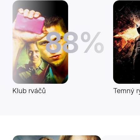
88%
Klub rváčů
Temný ry