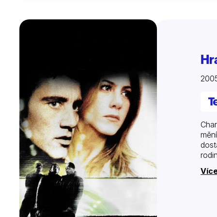
Hr
200
Char
mění
dost
rodi
Více