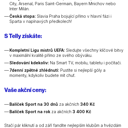
City, Arsenal, Paris Saint-Germain, Bayern Mnichov nebo
Inter Milán.
Česká stopa:
Slavia Praha bojující přímo v hlavní fázi i
Sparta v napínavých předkolech!
S Telly získáte:
Kompletní Ligu mistrů UEFA:
Sledujte všechny klíčové bitvy
v maximální kvalitě přímo ze svého obýváku.
Sledování kdekoliv:
Na Smart TV, mobilu, tabletu i počítači.
7denní zpětné zhlédnutí:
Pustíte si nejlepší góly a
momenty, kdykoliv budete mít chuť.
Vaše akční ceny:
Balíček Sport na 30 dnů
za akčních
340 Kč
Balíček Sport na rok
za akčních
3 400 Kč
Stačí pár kliknutí a od září fandíte nejlepším klubům a hvězdám