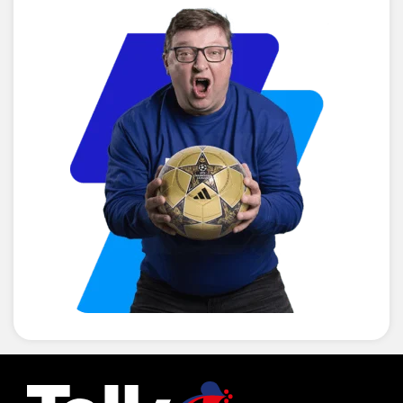
Zákazníkům nabízíme a poskytujeme pouze Programové
balíčky s daným obsahovým zaměřením. Televizní programy
zahrnuté v Programových balíčcích se mohou měnit.
Program Premier Sport 3 je v době vysílání živého přenosu
turnaje OKTAGON (turnajové období) nedostupný. Pro
sledování živého přenosu je nutné zakoupit doplňkový
balíček
Oktagon
.