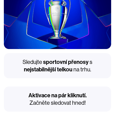
Sledujte
sportovní přenosy
s
nejstabilnější telkou
na trhu.
Aktivace na pár kliknutí.
Začněte sledovat hned!