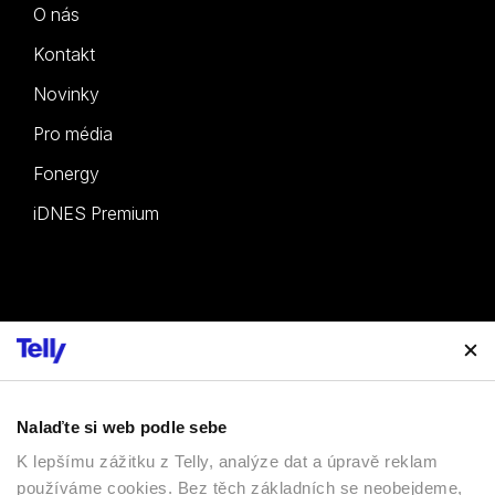
O nás
Kontakt
Novinky
Pro média
Fonergy
iDNES Premium
Vyzkoušet ZDARMA
Sledovat TV
Nalaďte si web podle sebe
K lepšímu zážitku z Telly, analýze dat a úpravě reklam
Zákaznická zóna
používáme cookies. Bez těch základních se neobejdeme,