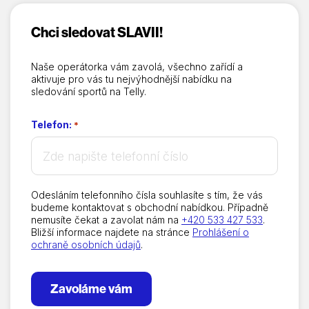
Eurosport 2 HD
Chci sledovat SLAVII!
Strike TV HD
Naše operátorka vám zavolá, všechno zařídí a
Golf Channel HD
aktivuje pro vás tu nejvýhodnější nabídku na
sledování sportů na Telly.
Sporty TV HD
Telefon:
*
Arena Sport 1 HD
Arena Sport 2 HD
Odesláním telefonního čísla souhlasíte s tím, že vás
budeme kontaktovat s obchodní nabídkou. Případně
Auto Motor Sport HD
nemusíte čekat a zavolat nám na
+420 533 427 533
.
Bližší informace najdete na stránce
Prohlášení o
ochraně osobních údajů
.
ČT sport HD
Zavoláme vám