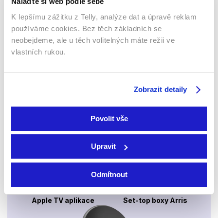
Nalaďte si web podle sebe
K lepšímu zážitku z Telly, analýze dat a úpravě reklam
používáme cookies. Bez těch základních se
neobejdeme, ale u těch volitelných máte režii ve
Webový prohlížeč
vlastních rukou.
Zobrazit detaily
Povolit vše
Xbox app
Upravit
Odmítnout
Apple TV aplikace
Set-top boxy Arris