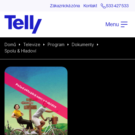
Zákaznická zóna
Kontakt
533 427 533
Menu
Domů
Televize
Program
Dokumenty
Spolu & Hladoví
Pořad aktuálně není v nabídce