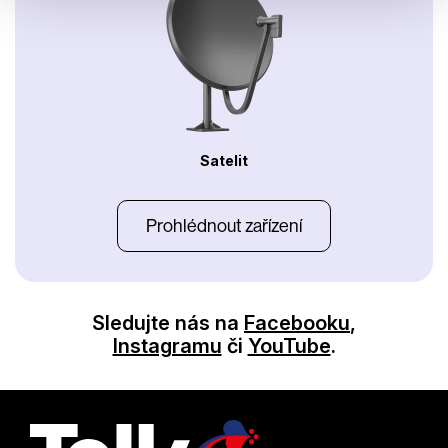
Satelit
Prohlédnout zařízení
Sledujte nás na
Facebooku
,
Instagramu
či
YouTube
.