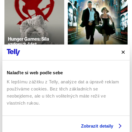
Hunger Games: Síla
vzdoru 2. část
Vyměřený čas
2015 | USA | 135 min
2011 | USA | 105 min
Filmy / Thrillery / Sci-fi /
Dobrodružné
Filmy / Thrillery / Sci-fi
Nalaďte si web podle sebe
K lepšímu zážitku z Telly, analýze dat a úpravě reklam
Sledujte kdekoliv až na 6 zařízeních
používáme cookies. Bez těch základních se
neobejdeme, ale u těch volitelných máte režii ve
vlastních rukou.
Sledovat internetovou televizi jde odkudkoliv
po celé EU, a to až na 6 zařízeních.
Zobrazit detaily