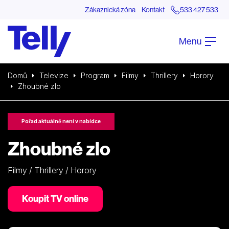
Zákaznická zóna
Kontakt
533 427 533
Menu
Domů
Televize
Program
Filmy
Thrillery
Horory
Zhoubné zlo
Pořad aktuálně není v nabídce
Zhoubné zlo
Filmy / Thrillery / Horory
Koupit TV online