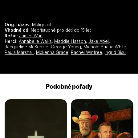
Orig. název:
Malignant
Vhodné od:
Nepřístupné pro děti do 15 let
Režie:
James Wan
Herci:
Annabelle Wallis
,
Maddie Hasson
,
Jake Abel
,
Jacqueline McKenzie
,
George Young
,
Michole Briana White
,
Paula Marshall
,
Mckenna Grace
,
Rachel Winfree
,
Ingrid Bisu
Podobné pořady