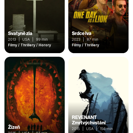
Svatyně zla
Srdce lva
2013 | USA | 99 min
2023 | 87 min
Filmy / Thrillery / Horory
Filmy / Thrillery
REVENANT
Zmrtvýchvstání
Žízeň
2015 | USA | 156 min