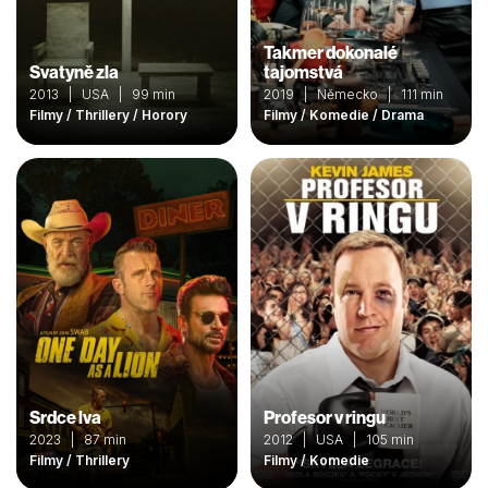
Takmer dokonalé
Svatyně zla
tajomstvá
2013 | USA | 99 min
2019 | Německo | 111 min
Filmy / Thrillery / Horory
Filmy / Komedie / Drama
Srdce lva
Profesor v ringu
2023 | 87 min
2012 | USA | 105 min
Filmy / Thrillery
Filmy / Komedie