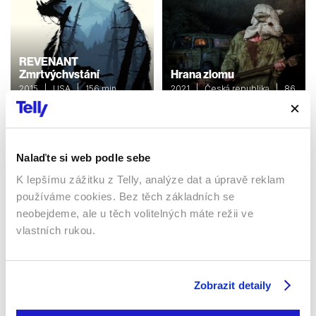
REVENANT
Zmrtvýchvstání
Hrana zlomu
2015 | USA | 156 min
2021 | Česká republika | 86
min
Filmy / Thrillery /
Dobrodružné / Western
Filmy / Thrillery / Drama
Nalaďte si web podle sebe
Sledujte kdekoliv až na 6 zařízeních
K lepšímu zážitku z Telly, analýze dat a úpravě reklam
používáme cookies. Bez těch základních se
neobejdeme, ale u těch volitelných máte režii ve
Sledovat internetovou televizi jde odkudkoliv
po celé EU, a to až na 6 zařízeních.
vlastních rukou.
Zobrazit detaily