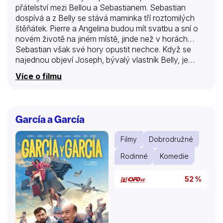
přátelství mezi Bellou a Sebastianem. Sebastian
dospívá a z Belly se stává maminka tří roztomilých
štěňátek. Pierre a Angelina budou mít svatbu a sní o
novém životě na jiném místě, jinde než v horách…
Sebastian však své hory opustit nechce. Když se
najednou objeví Joseph, bývalý vlastník Belly, je
pevně přesvědčen, že ji získá zpět. Sebastian si
Více o filmu
uvědomuje nebezpečí, které Belle i štěňatům hrozí a
rozhodne se udělat všechno pro to, aby je ochránil.
García a García
Filmy
Dobrodružné
Rodinné
Komedie
52 %