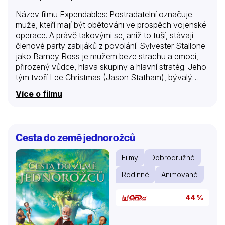
Název filmu Expendables: Postradatelní označuje
muže, kteří mají být obětováni ve prospěch vojenské
operace. A právě takovými se, aniž to tuší, stávají
členové party zabijáků z povolání. Sylvester Stallone
jako Barney Ross je mužem beze strachu a emocí,
přirozený vůdce, hlava skupiny a hlavní stratég. Jeho
tým tvoří Lee Christmas (Jason Statham), bývalý
letec a odborník na nože, Yin Yang (Jet Li),
Více o filmu
specialista na boj zblízka, Hale Caesar (Terry Crews),
jehož doménou jsou zbraně s dlouhou hlavní, Toll
Road (Randy Couture), zkušený demoliční expert,
který je pokládán za mozek skupiny a Gunnar Jensen
Cesta do země jednorožců
(Dolph Lundgren), válečný veterán a vynikající
ostřelovač. Příběh začíná ve chvíli, kdy skupina
Filmy
Dobrodružné
ostrých hochů dorazí do místa určení – na ostrov
Vilena a postupně zjišťuje, že…
Rodinné
Animované
44 %