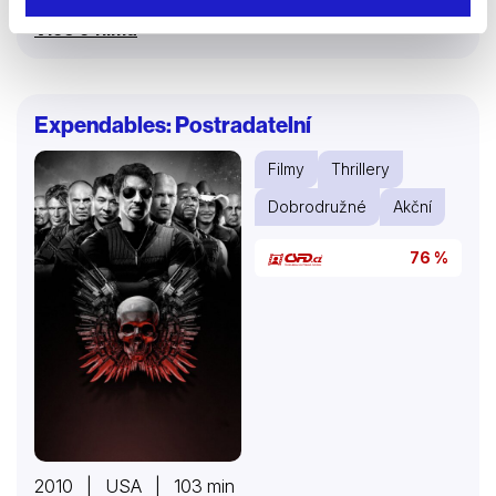
hrozba, která představuje pro celé lidstvo ještě větší
Více o filmu
nebezpečí než kdy v minulosti.
Expendables: Postradatelní
Filmy
Thrillery
Dobrodružné
Akční
76 %
2010 | USA | 103 min