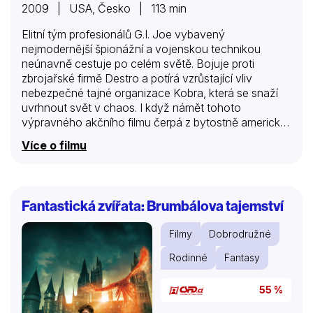
2009 | USA, Česko | 113 min
Elitní tým profesionálů G.I. Joe vybavený
nejmodernější špionážní a vojenskou technikou
neúnavně cestuje po celém světě. Bojuje proti
zbrojařské firmě Destro a potírá vzrůstající vliv
nebezpečné tajné organizace Kobra, která se snaží
uvrhnout svět v chaos. I když námět tohoto
výpravného akčního filmu čerpá z bytostně americké
hry, čeští diváci se při jeho sledování budou cítit jako
Více o filmu
doma. Jedna z klíčových scén, opulentní
automobilová honička, se totiž odehrává v kulisách
pražského Starého města. Ostatně režisér Stephen
Sommers (tvůrce prvních dvou dílů Mumie) jinak než
Fantastická zvířata: Brumbálova tajemství
velkoryse své filmy točit neumí… Za „světového
policajta“ jsou sice považovány Spojené státy, ale ve
Filmy
Dobrodružné
skutečnosti je jím organizace zvaná G. I. Joe, která
používá nejvyspělejší technologie a nejprověřenější
Rodinné
Fantasy
lidi k tomu, aby bojovala se zlem…
55 %