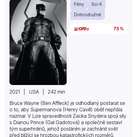
Filmy
Sci-fi
Dobrodružné
73 %
2021 | USA | 242 min
Bruce Wayne (Ben Affleck) je odhodlaný postarat se
o to, aby Supermanova (Henry Cavill) oběť nepřišla
nazmar. V Lize spravedlnosti Zacka Snydera spojí síly
s Dianou Prince (Gal Gadotová) a společně sestaví
tým superhrdinů, jehož posláním je zachránit svět
před blížící se hrozbou katastrofických rozměrů.