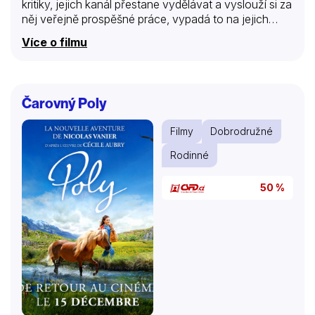
kritiky, jejich kanál přestane vydělávat a vyslouží si za
něj veřejně prospěšné práce, vypadá to na jejich
definitivní rozchod. Jedinou šancí, jak si napravit
Více o filmu
youtuberskou pověst, je společný plán na „poslední
velkou akci“. Shoky, Morthy, Sára, svérázná lovkyně
duchů Lucie a prodejce vysavačů (a neúspěšný
youtuber) Radomil se vydávají po dálnici D1 na
Čarovný Poly
divokou jízdu vstříc objasnění záhady Devíti křížů.
Filmy
Dobrodružné
Rodinné
50 %