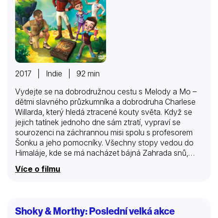
2017 | Indie | 92 min
Vydejte se na dobrodružnou cestu s Melody a Mo –
dětmi slavného průzkumníka a dobrodruha Charlese
Willarda, který hledá ztracené kouty světa. Když se
jejich tatínek jednoho dne sám ztratí, vypraví se
sourozenci na záchrannou misi spolu s profesorem
Šonku a jeho pomocníky. Všechny stopy vedou do
Himaláje, kde se má nacházet bájná Zahrada snů,
domov jednorožců, minotaurů a draků. Najdou ji děti?
Více o filmu
A podaří se jim zvítězit nad zlodějem pokladů
Franzottim, který je jim v patách?
Shoky & Morthy: Poslední velká akce