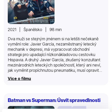
2021 | Španělsko | 98 min
Dva muži se stejným jménem si na letišti nečekaně
vymění role: Javier García, nezaměstnaný letecký
mechanik v depresi, má vypracovat obchodní
strategii pro upadající nízkonákladovou cestovku
Hispavia. A druhý Javier García, zkušený konzultant
mezinárodních leteckých společností, který ani neví,
jak vyměnit propíchnutou pneumatiku, musí opravit
letadlo.
Více o filmu
Batman vs Superman: Úsvit spravedlnosti
Filmy
Sci-fi