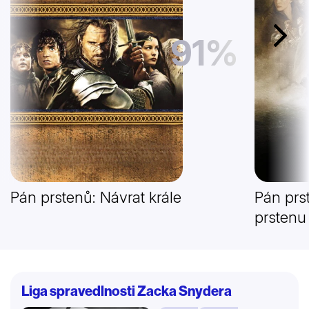
91%
Další
Pán prstenů: Návrat krále
Pán prs
prstenu
Liga spravedlnosti Zacka Snydera