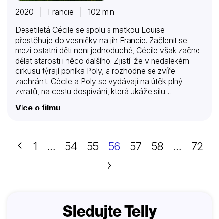
2020 | Francie | 102 min
Desetiletá Cécile se spolu s matkou Louise
přestěhuje do vesničky na jih Francie. Začlenit se
mezi ostatní děti není jednoduché, Cécile však začne
dělat starosti i něco dalšího. Zjistí, že v nedalekém
cirkusu týrají poníka Poly, a rozhodne se zvíře
zachránit. Cécile a Poly se vydávají na útěk plný
zvratů, na cestu dospívání, která ukáže sílu
skutečného přátelství…
Více o filmu
Předchozí
1
…
54
55
56
57
58
…
72
Další
Sledujte Telly