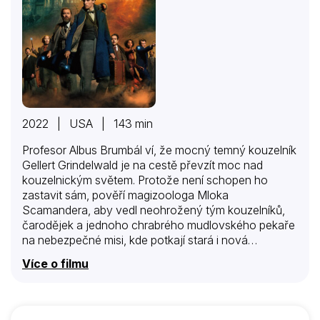
2022 | USA | 143 min
Profesor Albus Brumbál ví, že mocný temný kouzelník
Gellert Grindelwald je na cestě převzít moc nad
kouzelnickým světem. Protože není schopen ho
zastavit sám, pověří magizoologa Mloka
Scamandera, aby vedl neohrožený tým kouzelníků,
čarodějek a jednoho chrabrého mudlovského pekaře
na nebezpečné misi, kde potkají stará i nová
fantastická zvířata a střetnou se s rostoucí armádou
Více o filmu
Grindelwaldových následovníků. Ale jak dlouho bude
moci Brumbál zůstat stranou, když jsou sázky tak
vysoko?