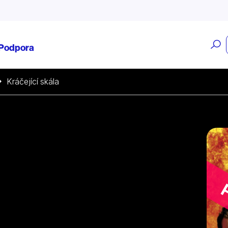
O
Podpora
v
Kráčející skála