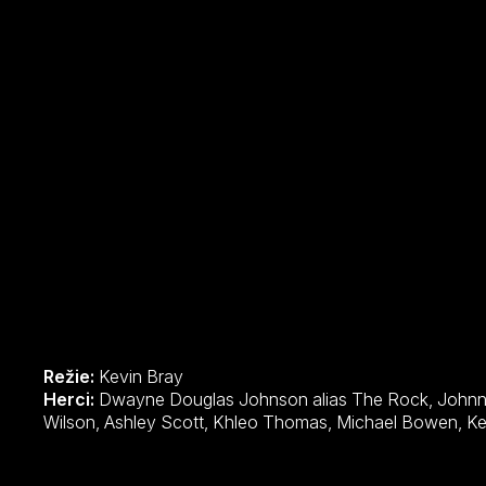
Kevin Bray a zkušený koordinátor kaskadérů Jeff Habbers
Johnem Woo či s M. Night Shyamalanem a podepsaný v p
scénami Spielbergova Minority Report či Raimiho Spider
Režie:
Kevin Bray
Herci:
Dwayne Douglas Johnson alias The Rock, Johnny Knoxville, Neal McDonough, Kristen
Wilson, Ash