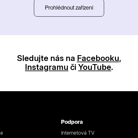
Prohlédnout zařízení
Sledujte nás na
Facebooku
,
Instagramu
či
YouTube
.
Podpora
ze
Internetová TV