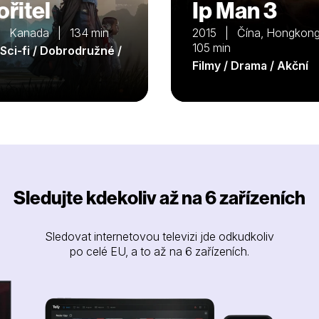
ořitel
Ip Man 3
 Kanada | 134 min
2015 | Čína, Hongko
105 min
 Sci-fi / Dobrodružné /
Filmy / Drama / Akční
Sledujte kdekoliv až na 6 zařízeních
Sledovat internetovou televizi jde odkudkoliv
po celé EU, a to až na 6 zařízeních.