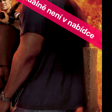
ořad aktuálně není v nabídce