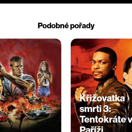
Podobné pořady
Křižovatka
smrti 3:
Tentokráte 
Paříži