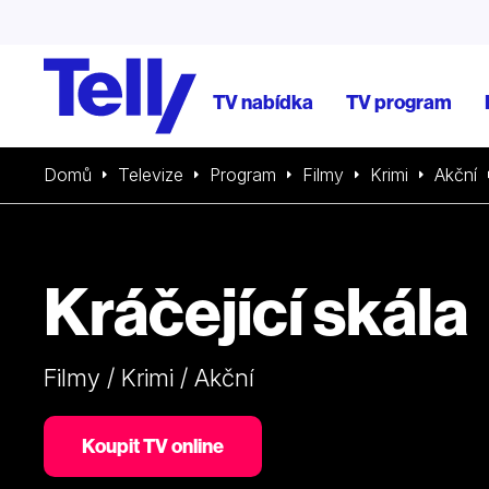
TV nabídka
TV program
Domů
Televize
Program
Filmy
Krimi
Akční
Kráčející skála
Filmy / Krimi / Akční
Koupit TV online