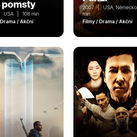
 pomsty
2007 | USA, Německ
| USA | 108 min
min
/ Drama / Akční
Filmy / Drama / Akční