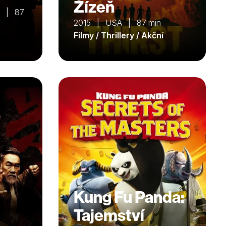
Žízeň
o | 87
2015 | USA | 87 min
Filmy / Thrillery / Akční
Kung Fu Panda:
Tajemství