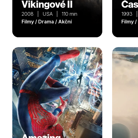
Vikingové II
Čas
2008 | USA | 110 min
1993 
Filmy / Drama / Akční
Filmy 
Amazing