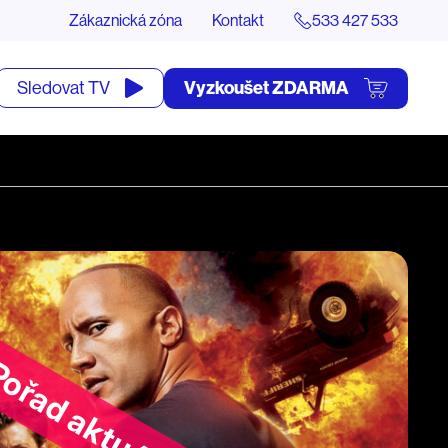
Zákaznická zóna
Kontakt
533 427 533
tevřít
Vyzkoušet ZDARMA
Sledovat TV
yhledávání