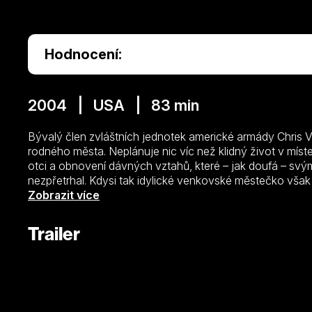
Hodnocení:
2004 | USA | 83 min
Bývalý člen zvláštních jednotek americké armády Chris 
rodného města. Neplánuje nic víc než klidný život v mís
otci a obnovení dávných vztahů, které – jak doufá – s
nezpřetrhal. Kdysi tak idylické venkovské městečko však 
vládne násilí a drogy. Chris brzy zjišťuje, že ohniskem ná
Zobrazit více
šéf a jeho pohůnci městečko korumpují. Jednou z jejich ob
která v casinu pracuje jako tanečnice. S roztrpčeným 
Trailer
městečka vrací zákon. Na to, aby dal Chris věci znovu do
paragrafů potřebovat svůj tvrdý vojenský výcvik a part
Populární wrestler Dwayne Johnson používající i ve film
navazuje akční podívanou inspirovanou skutečnými udá
(fantasy dobrodružství Mumie se vrací a Král Škorpión). V K