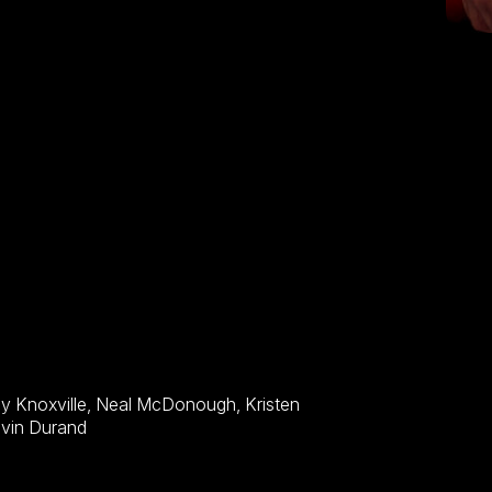
tad (spolupracující pravidelně s
oslední době např. pod akčními
-Mana).
ley Scott, Khleo Thomas, Michael Bowen, Kevin Durand