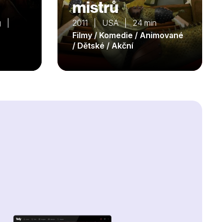
mistrů
ng |
2011 | USA | 24 min
Filmy / Komedie / Animované
/ Dětské / Akční