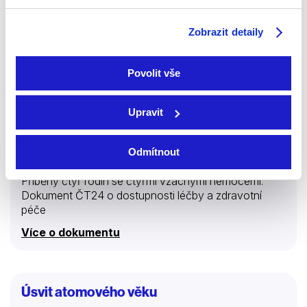
filmové epopeje a my tak…
Zobrazit detaily
Povolit vše
Upravit
Odmítnout
2025 | Česká republika
Příběhy čtyř rodin se čtyřmi vzácnými nemocemi.
Dokument ČT24 o dostupnosti léčby a zdravotní
péče
Více o dokumentu
Úsvit atomového věku