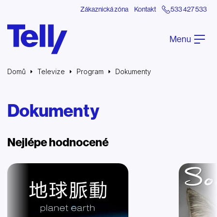
Zákaznická zóna
Kontakt
533 427 533
Menu
Domů
Televize
Program
Dokumenty
Dokumenty
Nejlépe hodnocené