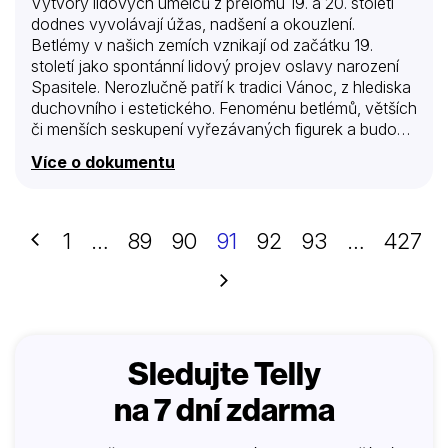
Výtvory lidových umělců z přelomu 19. a 20. století
dodnes vyvolávají úžas, nadšení a okouzlení.
Betlémy v našich zemích vznikají od začátku 19.
století jako spontánní lidový projev oslavy narození
Spasitele. Nerozlučně patří k tradici Vánoc, z hlediska
duchovního i estetického. Fenoménu betlémů, větších
či menších seskupení vyřezávaných figurek a budov
představujících narození Ježíše Krista, věnoval svůj
Více o dokumentu
dokument režisér Petr Kaňka. Spolu s kameramanem
Janem Malířem přiblížil divákům půvab figur a scenerií
a zároveň i zákulisní tajemství čtyřech největších a
nejznámějších českých mechanických betlémů – v
Předchozí
1
…
89
90
91
92
93
…
427
Jilemnici, Třebechovicích pod Orebem, Jindřichově
Hradci a Sušici – které vznikly na přelomu 19. a 20.
Další
století.
Sledujte Telly
na 7 dní zdarma