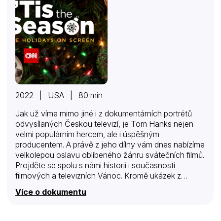
2022 | USA | 80 min
Jak už víme mimo jiné i z dokumentárních portrétů
odvysílaných Českou televizí, je Tom Hanks nejen
velmi populárním hercem, ale i úspěšným
producentem. A právě z jeho dílny vám dnes nabízíme
velkolepou oslavu oblíbeného žánru svátečních filmů.
Projděte se spolu s námi historií i současností
filmových a televizních Vánoc. Kromě ukázek z
ikonických snímků nebudou samozřejmě chybět
Více o dokumentu
rozhovory s režiséry, producenty, filmovými kritiky i
herci včetně Tima Burtona nebo samotného Toma
Hankse. Tvůrci nás provedou Vánoci hudebními,