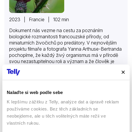
2023 | Francie | 102 min
Dokument nás vezme na cestu za poznáním
biologické rozmanitosti francouzské přírody, od
miniaturních živočichů po predátory. V nejnovějším
projektu filmaře a fotografa Yanna Arthuse-Bertranda
pochopíme, že každý živý organismus má v přírodě
svou nezastupitelnou roli a význam a že člověk je
součástí tohoto neuvěřitelného systému, i když na to
mnohdy zapomínal. Různorodá krajina poskytuje
Více o dokumentu
útočiště obrovskému množství živých tvorů.
Kdybychom po celé zemi rozmístili fotopasti,
pochopili bychom tu krásu a propojenost mnohem
Nalaďte si web podle sebe
lépe. Ve všech koutech planety to pochopitelně
Když záleží na štěstí
K lepšímu zážitku z Telly, analýze dat a úpravě reklam
nejde, naštěstí ale existující tvůrci zaměření na
používáme cookies. Bez těch základních se
divokou přírodu, kteří trpělivě a v tichosti čekali
Dokumenty
neobejdeme, ale u těch volitelných máte režii ve
alespoň na některých místech Francie, aby natočili a
posléze poskytli materiál s úžasnými záběry. Yann
vlastních rukou.
Arthus-Bertrand je poskládal do této nádherné
63 %