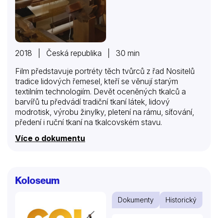
2018 | Česká republika | 30 min
Film představuje portréty těch tvůrců z řad Nositelů
tradice lidových řemesel, kteří se věnují starým
textilním technologiím. Devět oceněných tkalců a
barvířů tu předvádí tradiční tkaní látek, lidový
modrotisk, výrobu žinylky, pletení na rámu, síťování,
předení i ruční tkaní na tkalcovském stavu.
Více o dokumentu
Koloseum
Dokumenty
Historický