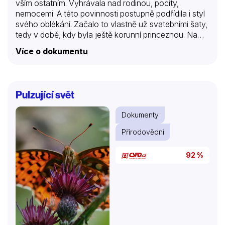
vším ostatním. Vyhrávala nad rodinou, pocity,
nemocemi. A této povinnosti postupně podřídila i styl
svého oblékání. Začalo to vlastně už svatebními šaty,
tedy v době, kdy byla ještě korunní princeznou. Na
látku na šaty bylo třeba ušetřit dost kupónů, neboť i
Více o dokumentu
královská rodina podléhala přísnému poválečnému
přídělovému systému. Přesto na šatech nechyběly
všechny možné symboly v podobě květů. Když se z
ní stala sebevědomá vládkyně, začala přemýšlet o
Pulzující svět
úloze barev. Zprvu stála za jejím nápadně barevným
oblečením pouze snaha o to, aby ji její poddaní
Dokumenty
snadno rozpoznali v davu, později začala vysílat
pomocí barev svá poselství….
Přírodovědní
92 %