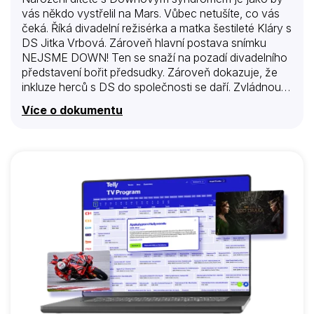
vás někdo vystřelil na Mars. Vůbec netušíte, co vás
čeká. Říká divadelní režisérka a matka šestileté Kláry s
DS Jitka Vrbová. Zároveň hlavní postava snímku
NEJSME DOWN! Ten se snaží na pozadí divadelního
představení bořit předsudky. Zároveň dokazuje, že
inkluze herců s DS do společnosti se daří. Zvládnou
verše Vladimíra Holana, který měl sám dceru s
Více o dokumentu
Downovým syndromem, ode