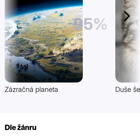
95%
Další
Zázračná planeta
Duše š
Dle žánru