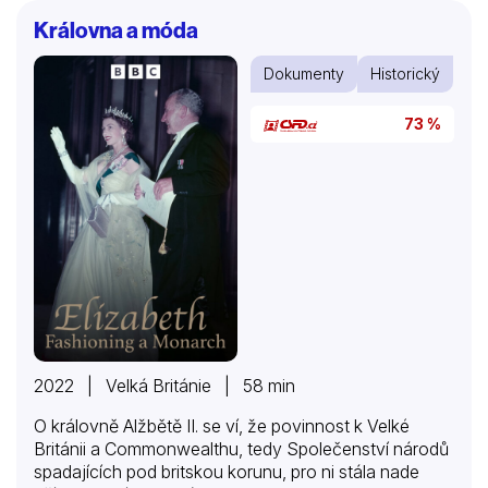
tanečními, válečnými, dobrodružnými i akčními.
Královna a móda
Dokumenty
Historický
73 %
2022 | Velká Británie | 58 min
O královně Alžbětě II. se ví, že povinnost k Velké
Británii a Commonwealthu, tedy Společenství národů
spadajících pod britskou korunu, pro ni stála nade