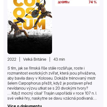
74 %
2022 | Velká Británie | 43 min
S tím, jak se římská říše stále rozšiřuje, roste i
rozmanitost exotických zvířat, která jsou přivážena,
aby bavila davy v Koloseu. Dokáže trénovaný mistr
šelem Carpophorus přežít, když je postaven před
nevídanou výzvu utkat se s 20 divokými tvory?
… Když mocný císař Traján uspořádá v roce 107 n. l.
své velké hry, naskytne se davu vzácná podívaná:
gladiátorky. Bojovníky jsou obvykle váleční zajatci,
Více o dokumentu