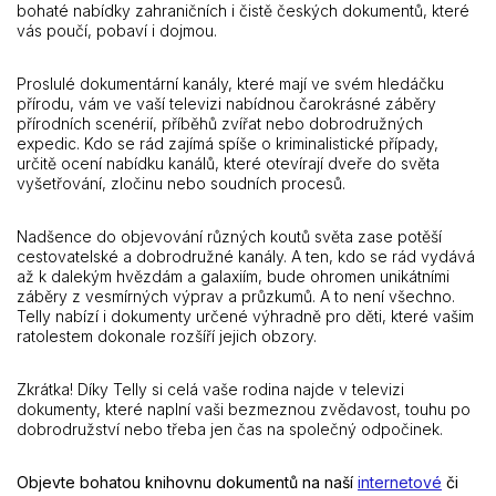
bohaté nabídky zahraničních i čistě českých dokumentů, které
vás poučí, pobaví i dojmou.
Proslulé dokumentární kanály, které mají ve svém hledáčku
přírodu, vám ve vaší televizi nabídnou čarokrásné záběry
přírodních scenérií, příběhů zvířat nebo dobrodružných
expedic. Kdo se rád zajímá spíše o kriminalistické případy,
určitě ocení nabídku kanálů, které otevírají dveře do světa
vyšetřování, zločinu nebo soudních procesů.
Nadšence do objevování různých koutů světa zase potěší
cestovatelské a dobrodružné kanály. A ten, kdo se rád vydává
až k dalekým hvězdám a galaxiím, bude ohromen unikátními
záběry z vesmírných výprav a průzkumů. A to není všechno.
Telly nabízí i dokumenty určené výhradně pro děti, které vašim
ratolestem dokonale rozšíří jejich obzory.
Zkrátka! Díky Telly si celá vaše rodina najde v televizi
dokumenty, které naplní vaši bezmeznou zvědavost, touhu po
dobrodružství nebo třeba jen čas na společný odpočinek.
Objevte bohatou knihovnu dokumentů na naší
internetové
či