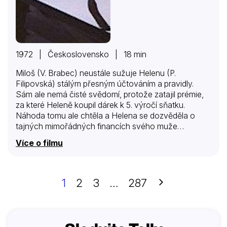
1972 | Československo | 18 min
Miloš (V. Brabec) neustále sužuje Helenu (P.
Filipovská) stálým přesným účtováním a pravidly.
Sám ale nemá čisté svědomí, protože zatajil prémie,
za které Heleně koupil dárek k 5. výročí sňatku.
Náhoda tomu ale chtěla a Helena se dozvěděla o
tajných mimořádných financích svého muže…
Více o filmu
Další
1
2
3
…
287