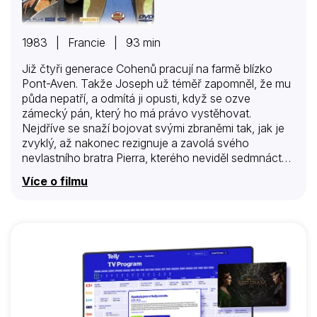
1983 | Francie | 93 min
Již čtyři generace Cohenů pracují na farmě blízko
Pont-Aven. Takže Joseph už téměř zapomněl, že mu
půda nepatří, a odmítá ji opusti, když se ozve
zámecký pán, který ho má právo vystěhovat.
Nejdříve se snaží bojovat svými zbraněmi tak, jak je
zvyklý, až nakonec rezignuje a zavolá svého
nevlastního bratra Pierra, kterého neviděl sedmnáct
let. Pierre pracuje v Paříži jako psycholog a ihned
Více o filmu
přijede. Všechno se dá přece vyřídit po dobrém,
zvláště při jeho zkušenostech. Ale Pierre si
neuvědomuje, že se ocitl na západě Francie v Pont-
Aven uprostřed dialektu, nestálého počasí a
vznětlivých povah mravů místních zemědělců a
rybářů. Pierre si však věří, což jistě přispěje i k tomu,
že takovou spoušť jakou on dokáže napáchat,
Bretagne ještě nezažila.