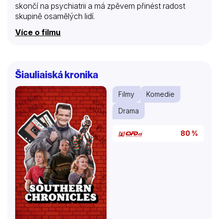
skončí na psychiatrii a má zpěvem přinést radost
skupině osamělých lidí.
Více o filmu
Šiauliaiská kronika
Filmy
Komedie
Drama
80 %