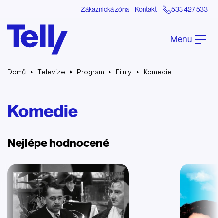
Zákaznická zóna
Kontakt
533 427 533
Menu
Domů
Televize
Program
Filmy
Komedie
Komedie
Nejlépe hodnocené