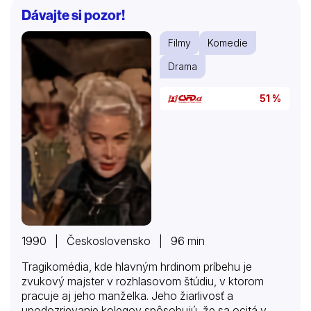
Dávajte si pozor!
Filmy
Komedie
Drama
51 %
1990 | Československo | 96 min
Tragikomédia, kde hlavným hrdinom príbehu je
zvukový majster v rozhlasovom štúdiu, v ktorom
pracuje aj jeho manželka. Jeho žiarlivosť a
upodozrievanie kolegov spôsobujú, že sa ocitá v