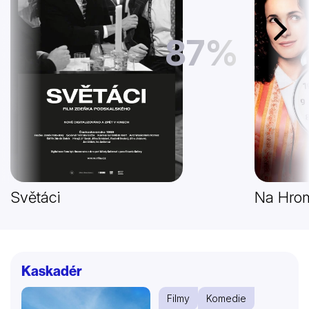
Další
87%
Světáci
Na Hrom
Kaskadér
Filmy
Komedie