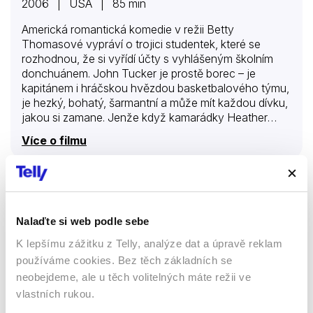
2006 | USA | 85 min
Americká romantická komedie v režii Betty
Thomasové vypráví o trojici studentek, které se
rozhodnou, že si vyřídí účty s vyhlášeným školním
donchuánem. John Tucker je prostě borec – je
kapitánem i hráčskou hvězdou basketbalového týmu,
je hezký, bohatý, šarmantní a může mít každou dívku,
jakou si zamane. Jenže když kamarádky Heather
(Ashanti), Beth (Sophia Bushová) a Carrie (Arielle
Více o filmu
Kebbelová) zjistí, že si John dal se všemi třemi
schůzku.
Znovu se zamilovat
Nalaďte si web podle sebe
Filmy
Komedie
K lepšímu zážitku z Telly, analýze dat a úpravě reklam
Romantický
Drama
používáme cookies. Bez těch základních se
neobejdeme, ale u těch volitelných máte režii ve
67 %
vlastních rukou.