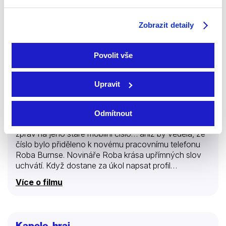
Zobrazit detaily
Povolit vše
2023 | USA | 104 min
Upravit
Co kdyby náhodná textová zpráva vedla k lásce
vašeho života? Mira Rayová se vyrovnává se ztrátou
Odmítnout
svého snoubence a posílá několik romantických
zpráv na jeho staré mobilní číslo… aniž by věděla, že
číslo bylo přiděleno k novému pracovnímu telefonu
Roba Burnse. Novináře Roba krása upřímných slov
uchvátí. Když dostane za úkol napsat profil
megahvězdy Celine Dion, požádá ji o pomoc při
Více o filmu
vymýšlení způsobu, jak se s Mirou osobně setkat… a
získat její srdce.
Kapelo, hraj