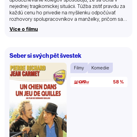
nejednej tragikomickej situácii. Túžba zistiť pravdu za
každú cenu ho privedie na myšlienku odpočúvať
rozhovory spolupracovníkov a manželky, pričom sa
stále viac zaplieta do siete vlastných nástrah,
Více o filmu
vyvrcholením ktorých je odpočúvanie prezidenta
republiky. Z neriešiteľného chaosu ho paradoxne
vyslobodí ohluchnutie.
Seber si svých pět švestek
Filmy
Komedie
58 %