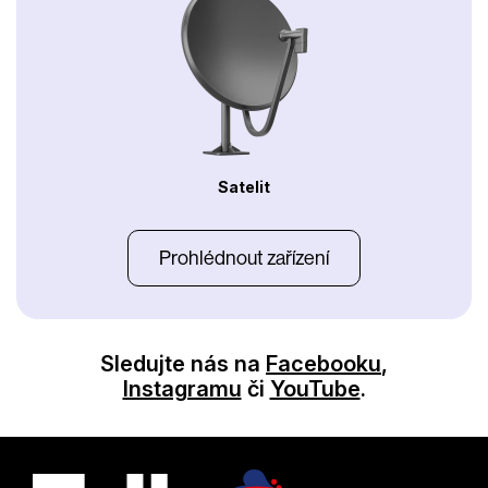
Satelit
Prohlédnout zařízení
Sledujte nás na
Facebooku
,
Instagramu
či
YouTube
.