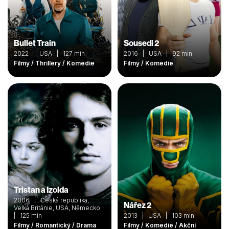
Bullet Train
Sousedi 2
2022 | USA | 127 min
2016 | USA | 92 min
Filmy / Thrillery / Komedie
Filmy / Komedie
Tristan a Izolda
2006 | Česká republika,
Nářez 2
Velká Británie, USA, Německo
| 125 min
2013 | USA | 103 min
Filmy / Romantický / Drama
Filmy / Komedie / Akční