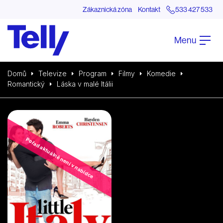
Zákaznická zóna
Kontakt
533 427 533
Menu
Domů
Televize
Program
Filmy
Komedie
Romantický
Láska v malé Itálii
Pořad aktuálně není v nabídce