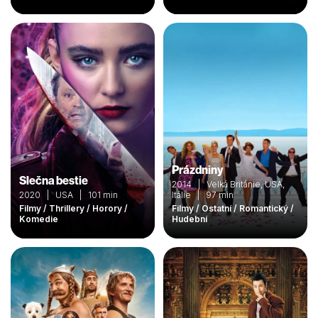
Prázdniny
Slečna bestie
2014 | Velká Británie, USA,
2020 | USA | 101 min
Itálie | 97 min
Filmy / Thrillery / Horory /
Filmy / Ostatní / Romantický /
Komedie
Hudební