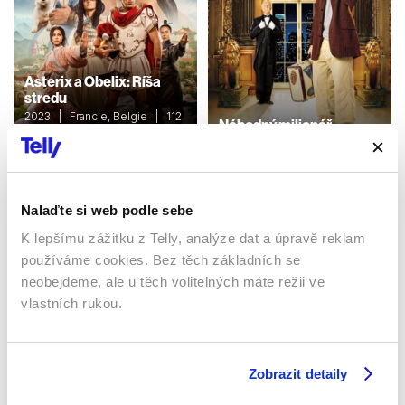
Asterix a Obelix: Ríša
stredu
2023 | Francie, Belgie | 112
Náhodný milionář
min
2002 | USA | 96 min
Filmy / Dobrodružné /
Rodinné / Komedie / Dětské
Filmy / Komedie
Nalaďte si web podle sebe
K lepšímu zážitku z Telly, analýze dat a úpravě reklam
Sledujte kdekoliv až na 6 zařízeních
používáme cookies. Bez těch základních se
neobejdeme, ale u těch volitelných máte režii ve
Sledovat internetovou televizi jde odkudkoliv
vlastních rukou.
po celé EU, a to až na 6 zařízeních.
Zobrazit detaily