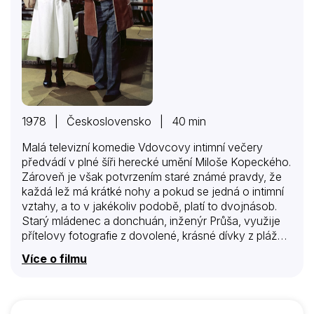
1978 | Československo | 40 min
Malá televizní komedie Vdovcovy intimní večery
předvádí v plné šíři herecké umění Miloše Kopeckého.
Zároveň je však potvrzením staré známé pravdy, že
každá lež má krátké nohy a pokud se jedná o intimní
vztahy, a to v jakékoliv podobě, platí to dvojnásob.
Starý mládenec a donchuán, inženýr Průša, využije
přítelovy fotografie z dovolené, krásné dívky z pláže,
kterou ozdobí černou páskou, aby předstíral vdovský
Více o filmu
stav, který dojímá a zpřístupňuje lákané ženy.
Nakonec se ovšem seznámí s někým, s kým opravdu
nepočítal…