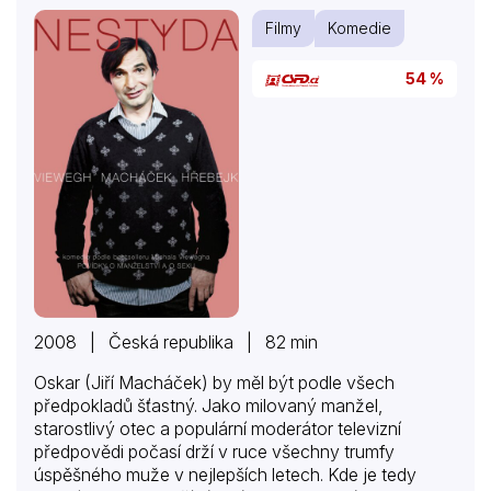
personál v čele s generálkou Elsou . Během večeře
Filmy
Komedie
začíná houstnout atmosféra, jak dochází
k odhalování tajemství jednotlivých hostů
54 %
a šéfkuchař Slowik servíruje jeden nečekaný chod za
druhým. S přibývajícími dramatickými a násilnými
událostmi Slowik hosty čím dál tím víc znervózňuje,
jelikož je stále…
2008 | Česká republika | 82 min
Oskar (Jiří Macháček) by měl být podle všech
předpokladů šťastný. Jako milovaný manžel,
starostlivý otec a populární moderátor televizní
předpovědi počasí drží v ruce všechny trumfy
úspěšného muže v nejlepších letech. Kde je tedy