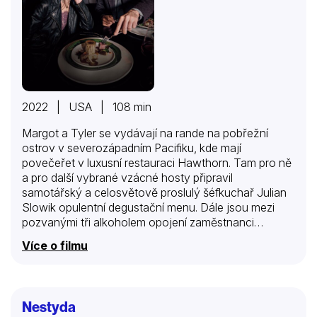
2022 | USA | 108 min
Margot a Tyler se vydávají na rande na pobřežní
ostrov v severozápadním Pacifiku, kde mají
povečeřet v luxusní restauraci Hawthorn. Tam pro ně
a pro další vybrané vzácné hosty připravil
samotářský a celosvětově proslulý šéfkuchař Julian
Slowik opulentní degustační menu. Dále jsou mezi
pozvanými tři alkoholem opojení zaměstnanci
technologické firmy Bryce , Soren a Dave , starší
Více o filmu
bohatý pár a stálí klienti Anne a Richard . A nakonec
renomovaná kritička restaurací Lillian Blomová se
slabošským šéfredaktorem časopisu Tedem a slavná
filmová hvězda středního věku se svou asistentkou
Nestyda
Felicity . Strávníky obsluhuje dokonale oblečený