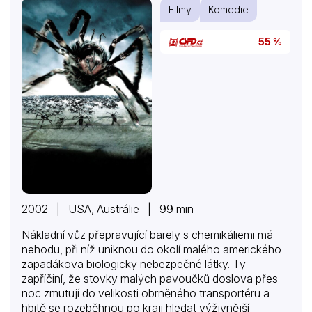
Filmy
Komedie
55 %
2002 | USA, Austrálie | 99 min
Nákladní vůz přepravující barely s chemikáliemi má
nehodu, při níž uniknou do okolí malého amerického
zapadákova biologicky nebezpečné látky. Ty
zapříčiní, že stovky malých pavoučků doslova přes
noc zmutují do velikosti obrněného transportéru a
hbitě se rozeběhnou po kraji hledat výživnější