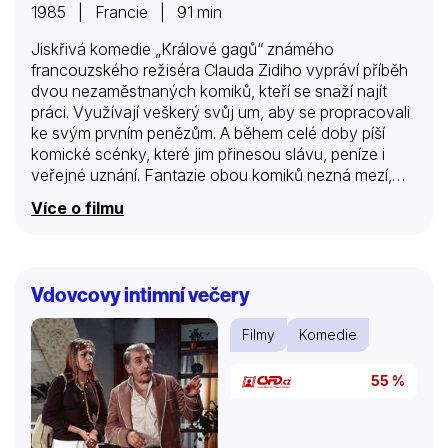
1985 | Francie | 91 min
Jiskřivá komedie „Králové gagů“ známého
francouzského režiséra Clauda Zidiho vypráví příběh
dvou nezaměstnaných komiků, kteří se snaží najít
práci. Využívají veškerý svůj um, aby se propracovali
ke svým prvním penězům. A během celé doby píší
komické scénky, které jim přinesou slávu, peníze i
veřejné uznání. Fantazie obou komiků nezná mezí,
mnohé scénky se odvíjejí pouze v jejich hlavách a v
Více o filmu
mnoha různých variantách. Zidi nás s láskou provede
„kuchyní“, v níž se připravuje umění komedie na vstup
před obecenstvo.
Vdovcovy intimní večery
Filmy
Komedie
55 %