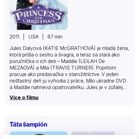
2011 | USA | 87 min
Jules Dalyová (KATIE McGRATHOVÁ) je mladá žena,
ktorá prišla o sestru a švagra, a teraz sa stará ako
poručníčka o ich deti – Maddie (LEILAH De
MEZAOVÁ) a Mila (TRAVIS TURNER). Popritom
pracuje ako predavačka v starožitníctve. V jeden
nešťastný deň ju vyhodia z práce, Milo ukradne DVD
a Maddie nahnevá opatrovateľku. Jules je v zúfalej
situácii, keď sa odrazu u nej objaví sluha starého otca
Více o filmu
detí, vojvodu z Castlebury (ROGER MOORE). Svojho
času vydedil syna, pretože sa chcel oženiť s
nemajetným a obyčajným dievčaťom. Šľachtic by
však rád videl svoje vnúčatá a chce, aby u neho na
Táta šampión
zámku strávili Vianoce. Jules len neochotne súhlasí a
spolu s deťmi odcestuje do Castlebury Hall. Trojica sa
Filmy
Komedie