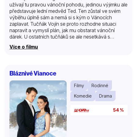
užívají tu pravou vánoční pohodu, jedinou výjimku ale
představuje lední medvěd Ted. Ten zůstal ve svém
výběhu úplně sám a nemá si s kým o Vánocích
zaplavat. Tučňák Vojín se proto rozhodne situaci
napravit a vymyslí plán, jak mu obstarat vánoční
dárek. U ostatních tučňáků se ale nesetkává s
přílišným pochopením, proto se vydává pro dárek na
Více o filmu
vlastní pěst. Když to zjistí velitel tučňáků Skipper, v
duchu jejich kréda mu vyráží s ostatními na pomoc.
Bláznivější vánoční misi v téhle zoologické zahradě
ještě nezažili.
Bláznivé Vianoce
Filmy
Rodinné
Komedie
Drama
54 %