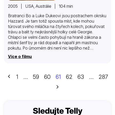
2005 | USA, Austrálie | 104 min
Bratranci Bo a Luke Dukeovi jsou postrachem okrsku
Hazzard. Je tam totiž spousta míst, kde mohou
túrovat svého miláčka na čtyřech kolech, pokuřovat
trávu a balit ty nejkrásnější holky celé Georgie.
Chlapci se velmi často pohybují na hraně zákona a
místní šerif by je rád dopadl a napařil jim mastnou
pokutu. Po úmorném dni není nic lepšího než
posezení v místní hospodě, kde pracuje jejich
Více o filmu
sestřenice Daisy. A cizinci neznalí, jak to ve městě
chodí, by si s ní rádi zašpásovali. Daisy však není jen
hezká blondýnka, s nadmíru neodbytnými nápadníky
si dovede poradit stejně dobře jako Bo a Luke…
Předchozí
1
…
59
60
61
62
63
…
287
Další
Sledujte Telly