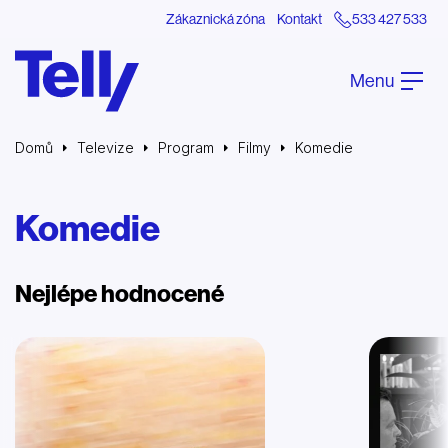
Zákaznická zóna
Kontakt
533 427 533
Menu
Domů
Televize
Program
Filmy
Komedie
Komedie
Nejlépe hodnocené