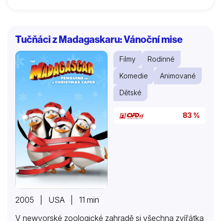
Tučňáci z Madagaskaru: Vánoční mise
Filmy
Rodinné
Komedie
Animované
Dětské
83 %
2005 | USA | 11 min
V newyorské zoologické zahradě si všechna zvířátka