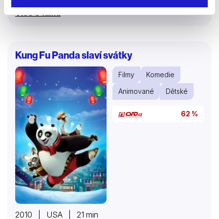
veřejně přiznat, že se s Lancem schází. Jednoho dne
Více o filmu
se Lancemu přihodí podivná nehoda, která se na
jednu stranu pro něj jeví jako velká tragédie, ale na
stranu druhou jako životní příležitost. Náhle má na
dosah všechnu slávu a bohatství, o které vždy snil…
Kung Fu Panda slaví svátky
Filmy
Komedie
Animované
Dětské
62 %
2010 | USA | 21 min