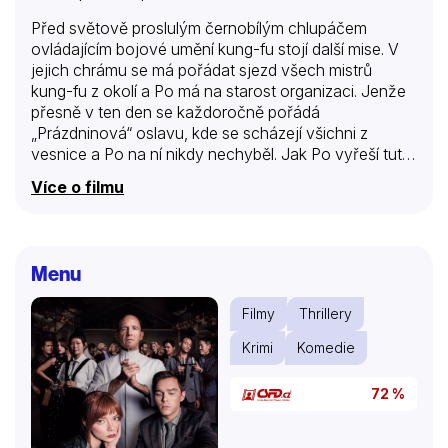
Před světově proslulým černobílým chlupáčem
ovládajícím bojové umění kung-fu stojí další mise. V
jejich chrámu se má pořádat sjezd všech mistrů
kung-fu z okolí a Po má na starost organizaci. Jenže
přesně v ten den se každoročně pořádá
„Prázdninová“ oslavu, kde se scházejí všichni z
vesnice a Po na ní nikdy nechyběl. Jak Po vyřeší tuto
zapeklitou situaci?
Více o filmu
Menu
Filmy
Thrillery
Krimi
Komedie
72 %