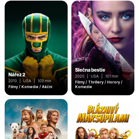
Slečna bestie
Nářez 2
2020 | USA | 101 min
2013 | USA | 103 min
Filmy / Thrillery / Horory /
Filmy / Komedie / Akční
Komedie