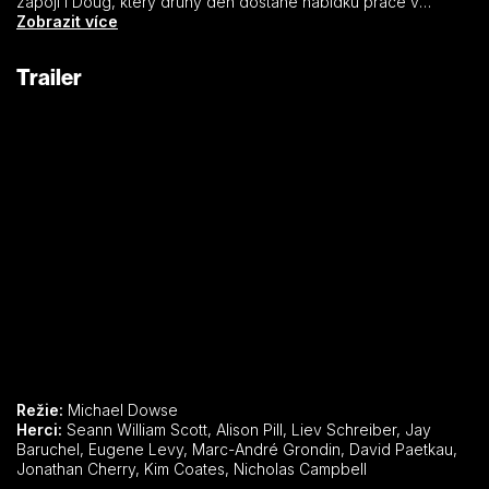
zapojí i Doug, který druhý den dostane nabídku práce v
hokejovém týmu jako ochránce ostatních hráčů. Hlavní hrdina
Zobrazit více
nabídku přijme a ujme se tak ochrany svých spoluhráčů.
(Mr.Hudson)
Trailer
Režie:
Michael Dowse
Herci:
Seann William Scott, Alison Pill, Liev Schreiber, Jay
Baruchel, Eugene Levy, Marc-André Grondin, David Paetkau,
Jonathan Cherry, Kim Coates, Nicholas Campbell