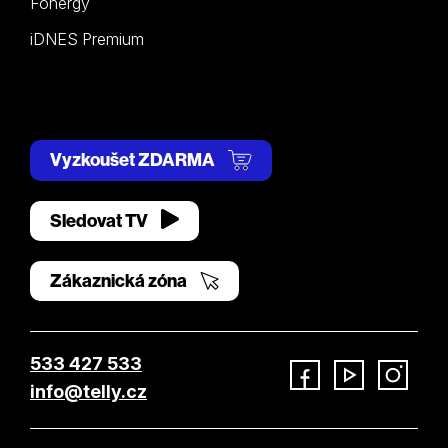
Fonergy
iDNES Premium
Vyzkoušet ZDARMA
Sledovat TV
Zákaznická zóna
533 427 533
info@telly.cz
Facebook
YouTube
Instagram