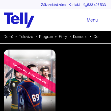
Zákaznická zóna
Kontakt
533 427 533
Menu
Domů
Televize
Program
Filmy
Komedie
Goon
Pořad aktuálně není v nabídce