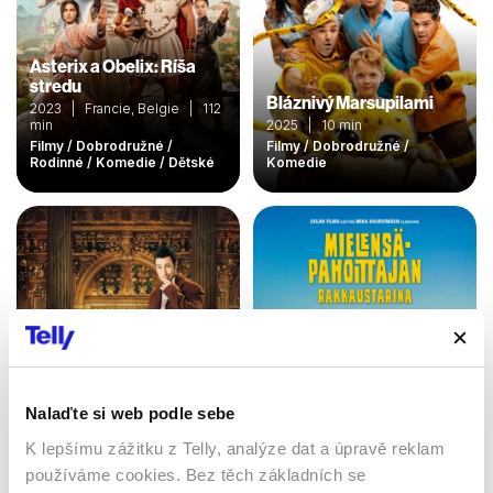
Asterix a Obelix: Ríša
stredu
Bláznivý Marsupilami
2023 | Francie, Belgie | 112
min
2025 | 10 min
Filmy / Dobrodružné /
Filmy / Dobrodružné /
Rodinné / Komedie / Dětské
Komedie
Nalaďte si web podle sebe
K lepšímu zážitku z Telly, analýze dat a úpravě reklam
Náhodný milionář
Když se zamiluje mrzout
používáme cookies. Bez těch základních se
2002 | USA | 96 min
2024 | Finsko | 97 min