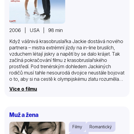
2006 | USA | 98 min
Když vášnivá krasobruslařka Jackie dostává nového
partnera – mistra extrémní jízdy na in-line bruslích,
vzduchem létají jiskry a napětí by se dalo krájet. Tak
začíná pokračování filmu z krasobruslařského
prostředí. Pod trenérským dohledem Jackiiných
rodičů musí tahle nesourodá dvojice neustále bojovat
o to, aby si na cestě k olympijskému zlatu rozuměla
na ledě i mimo něj…
Více o filmu
Muž a žena
Filmy
Romantický