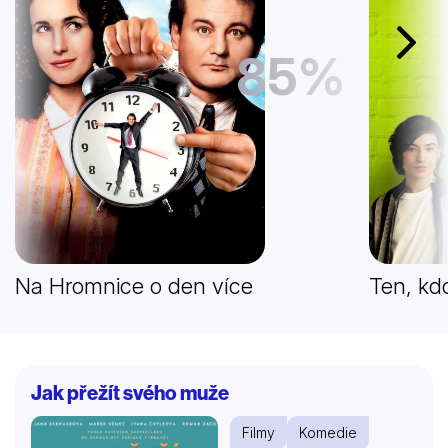
Další
85%
Na Hromnice o den více
Ten, kdo
Jak přežít svého muže
Filmy
Komedie