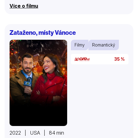
Kolik mužů a žen musíme v životě přežít, než
Více o filmu
potkáme toho pravého?
Zataženo, místy Vánoce
Filmy
Romantický
35 %
2022 | USA | 84 min