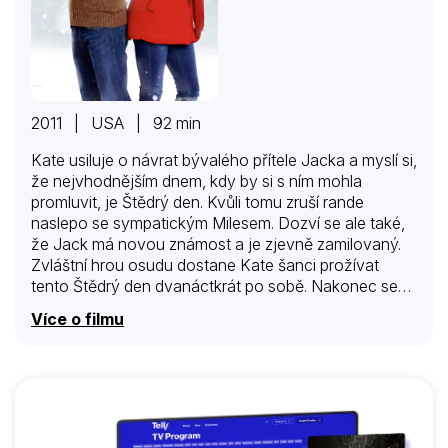
2011 | USA | 92 min
Kate usiluje o návrat bývalého přítele Jacka a myslí si,
že nejvhodnějším dnem, kdy by si s ním mohla
promluvit, je Štědrý den. Kvůli tomu zruší rande
naslepo se sympatickým Milesem. Dozví se ale také,
že Jack má novou známost a je zjevně zamilovaný.
Zvláštní hrou osudu dostane Kate šanci prožívat
tento Štědrý den dvanáctkrát po sobě. Nakonec se
rozhodne přijmout, co se jí pokaždé nabízí – milující
Více o filmu
rodinu, skvělé přátelé a Milese, ze kterého se vyklube
úžasný chlapík. Jenže právě v momentě, kdy už si
začíná myslet, že vše nakonec dobře dopadlo,
hodiny odbijí půlnoc a Kate čeká další naprosto
stejný Štědrý den. Pokaždé se dozví něco víc nejen o
druhých, ale i o sobě, až nakonec pochopí, kde…