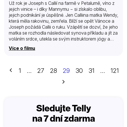
Už rok je Joseph s Callií na farmě v Petalumě, víno z
jejich vinice – i díky Mannymu − si získalo oblibu,
jejich podnikání je úspěšné. Jen Calliina matka Wendy,
která měla rakovinu, zemřela. Blíží se opět Vánoce a
Joseph požádá Callii o ruku. Vzápětí se dozví, že jeho
matka se rozhodla následovat synova příkladu a jít za
voláním srdce, utekla se svým instruktorem jógy a
řízení firmy v San Francisku je teď na něm. Josephovi
Více o filmu
nezbývá než rychle nasednout na vrtulník a do San
Francisca odletět. Callii vezme s sebou. Ubytují se v
hotelu Aston, který firmě Van Aston Enterprises patří,
a Joseph Callii zahrne přepychem. Callie ho ale
Předchozí
1
…
27
28
29
30
31
…
121
zároveň poznává z dosud neznámé stránky. Není jí
po chuti…
Další
Sledujte Telly
na 7 dní zdarma