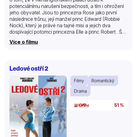
potenciálnímu narušení bezpečnosti, a tím i ohrožení
jeho obyvatel. Jsou to princezna Rose jako první
následnice trůnu, její manžel princ Edward (Robbie
Nock), který je právé na tajné misi a jejich dva
dospívající potomci princezna Elle a princ Robert . Šéf
MI5 chce nasadit do paláce dva agenty v utajení, aniž
Více o filmu
by si královská rodina uvědomovala, že jim něco
hrozí. Jediné dostupné pozice jsou důstojník
ochranky – tím bude agent Wallace (Toussaint
Meghie) a Královská chůva – ta je přidělena agentce
Ledové ostří 2
Claire Championové . Claire nevěří, že je nejlepší
osobou pro tento specifický tajný úkol, protože o
Filmy
Romantický
dětech nic neví, ani o tom, jak…
Drama
51 %