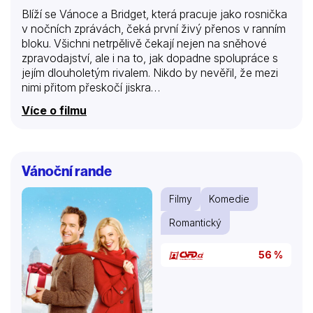
Blíží se Vánoce a Bridget, která pracuje jako rosnička
v nočních zprávách, čeká první živý přenos v ranním
bloku. Všichni netrpělivě čekají nejen na sněhové
zpravodajství, ale i na to, jak dopadne spolupráce s
jejím dlouholetým rivalem. Nikdo by nevěřil, že mezi
nimi přitom přeskočí jiskra…
Více o filmu
Vánoční rande
Filmy
Komedie
Romantický
56 %