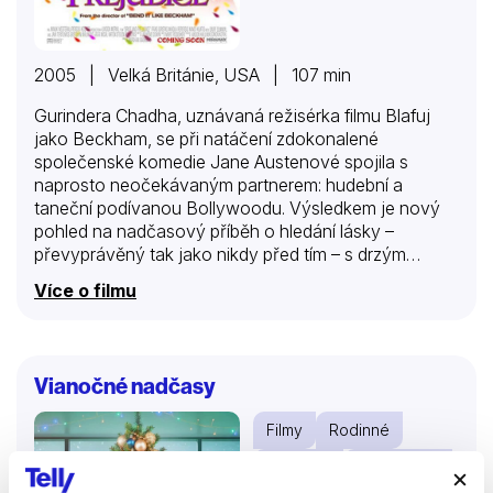
2005 | Velká Británie, USA | 107 min
Gurindera Chadha, uznávaná režisérka filmu Blafuj
jako Beckham, se při natáčení zdokonalené
společenské komedie Jane Austenové spojila s
naprosto neočekávaným partnerem: hudební a
taneční podívanou Bollywoodu. Výsledkem je nový
pohled na nadčasový příběh o hledání lásky –
převyprávěný tak jako nikdy před tím – s drzým
humorem, okázalými tanečními scénami a svéráznou
Více o filmu
romancí bombajských kasovních trháků. Stejně jako
v literární předloze i Moje velká indická svatba svede
dohromady dva lidi s naprosto odlišnými názory, ale
tentokrát jsou také z jiného konce světa. Doslova se
Vianočné nadčasy
v komedii plné barev, humoru a emocí střetává
Východ se Západem
Filmy
Rodinné
Komedie
Romantický