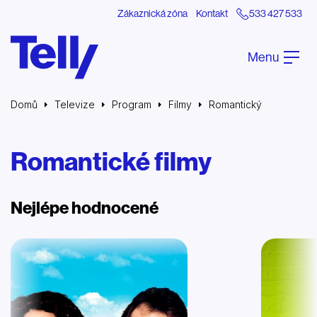
Zákaznická zóna
Kontakt
533 427 533
Menu
Domů
Televize
Program
Filmy
Romantický
Romantické filmy
Nejlépe hodnocené