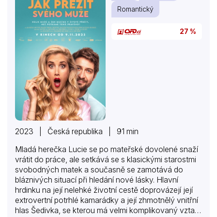
Romantický
27 %
2023 | Česká republika | 91 min
Mladá herečka Lucie se po mateřské dovolené snaží
vrátit do práce, ale setkává se s klasickými starostmi
svobodných matek a současně se zamotává do
bláznivých situací při hledání nové lásky. Hlavní
hrdinku na její nelehké životní cestě doprovázejí její
extrovertní potrhlé kamarádky a její zhmotnělý vnitřní
hlas Šedivka, se kterou má velmi komplikovaný vztah.