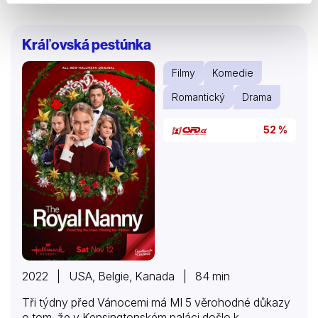
získat zpět přízeň zaměstnanců, ale také si získá jeho
srdce.
Kráľovská pestúnka
Filmy
Komedie
Romantický
Drama
52 %
2022 | USA, Belgie, Kanada | 84 min
Tři týdny před Vánocemi má MI 5 věrohodné důkazy
o tom, že v Kensingtonském paláci došlo k