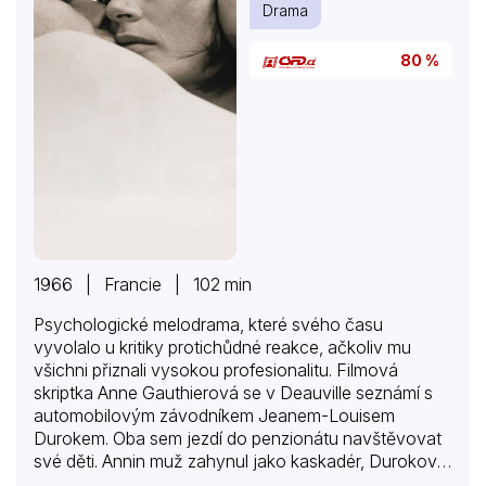
Drama
80 %
1966 | Francie | 102 min
Psychologické melodrama, které svého času
vyvolalo u kritiky protichůdné reakce, ačkoliv mu
všichni přiznali vysokou profesionalitu. Filmová
skriptka Anne Gauthierová se v Deauville seznámí s
automobilovým závodníkem Jeanem-Louisem
Durokem. Oba sem jezdí do penzionátu navštěvovat
své děti. Annin muž zahynul jako kaskadér, Durokova
žena spáchala sebevraždu. Při dalších návštěvách se