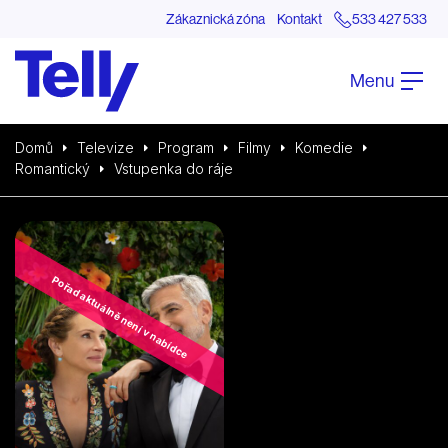
Zákaznická zóna
Kontakt
533 427 533
Menu
Domů
Televize
Program
Filmy
Komedie
Romantický
Vstupenka do ráje
Pořad aktuálně není v nabídce