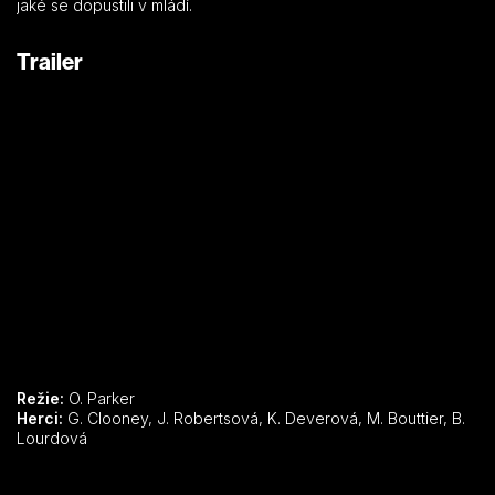
jaké se dopustili v mládí.
Trailer
Režie:
O. Parker
Herci:
G. Clooney, J. Robertsová, K. Deverová, M. Bouttier, B.
Lourdová