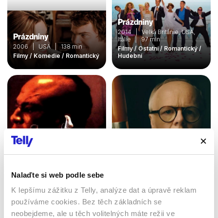
Prázdniny
2014 | Velká Británie, USA,
Prázdniny
Itálie | 97 min
2006 | USA | 138 min
Filmy / Ostatní / Romantický /
Filmy / Komedie / Romantický
Hudební
Nalaďte si web podle sebe
Kickboxer 4: Agresor
Muž jednoho tónu
K lepšímu zážitku z Telly, analýze dat a úpravě reklam
1994 | USA | 90 min
2023 | Velká Británie | 20
min
používáme cookies. Bez těch základních se
Filmy / Thrillery / Romantický
/ Drama / Akční
Filmy / Komedie
neobejdeme, ale u těch volitelných máte režii ve