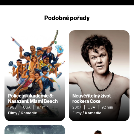
Podobné pořady
Policejní akademie 5:
Neuvěřitelný život
Nasazení: Miami Beach
rockera Coxe
1988 | USA | 87 min
2007 | USA | 92 min
Filmy / Komedie
Filmy / Komedie