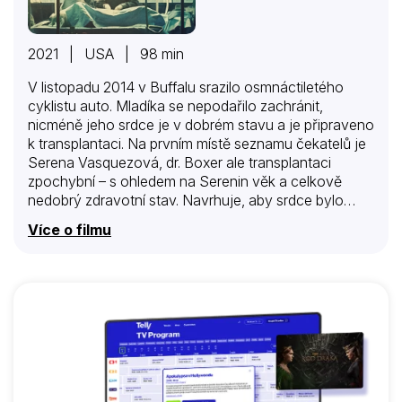
2021 | USA | 98 min
V listopadu 2014 v Buffalu srazilo osmnáctiletého
cyklistu auto. Mladíka se nepodařilo zachránit,
nicméně jeho srdce je v dobrém stavu a je připraveno
k transplantaci. Na prvním místě seznamu čekatelů je
Serena Vasquezová, dr. Boxer ale transplantaci
zpochybní – s ohledem na Serenin věk a celkově
nedobrý zdravotní stav. Navrhuje, aby srdce bylo
přiděleno mladšímu pacientovi, který by měl šanci žít
Více o filmu
déle. První pacient, dobrosrdečný vrátný Walter Curtis
je 48letý muž s nadváhou a dlouhou historií
srdečních onemocnění. Janet Pikeové je 59 let, trpí
cukrovkou a hypertenzí, nemá rodinu a transplantaci
možná ani nechce. A pak je tu Trip Granger, třicetiletý
playboy, který má problém nejen s drogami. Je synem
vlivného obchodníka Emmeta Grangera, jenž
nemocnici nabízí významný finanční dar…