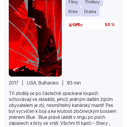
Filmy
Thrillery
Krimi
Drama
50 %
2017 | USA, Bulharsko | 93 min
Tři zloději se po částečně zpackané loupeži
schovávají ve skladišti, jehož jediným dalším žijícím
obyvatelem je zlý, nesmiřitelný kanárský mastif. Pes
byl vycvičen k boji a ke krutosti zločineckým bossem
jménem Blue . Blue právě uklidil v ringu po psích
zápasech a brzy se vrátí. Všichni tři lupiči – Stacy ,