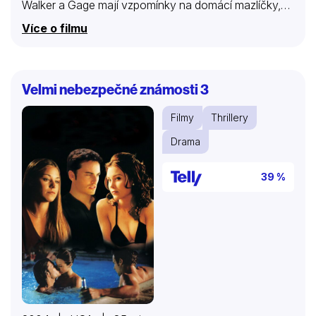
Walker a Gage mají vzpomínky na domácí mazlíčky,
bojový pes je ale otevřená hrozba smrti…
Více o filmu
Velmi nebezpečné známosti 3
Filmy
Thrillery
Drama
39 %