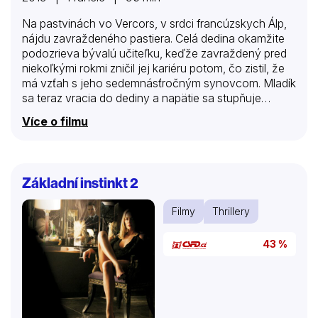
Na pastvinách vo Vercors, v srdci francúzskych Álp,
nájdu zavraždeného pastiera. Celá dedina okamžite
podozrieva bývalú učiteľku, keďže zavraždený pred
niekoľkými rokmi zničil jej kariéru potom, čo zistil, že
má vzťah s jeho sedemnásťročným synovcom. Mladík
sa teraz vracia do dediny a napätie sa stupňuje…
Více o filmu
Základní instinkt 2
Filmy
Thrillery
43 %