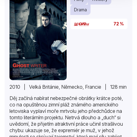
Drama
72 %
2010 | Velká Británie, Německo, Francie | 128 min
Děj začíná nabírat nebezpečné obrátky krátce poté,
co na opuštěnou zimní pláž známého amerického
letoviska vyplaví moře mrtvolu jeho předchůdce na
tomto literárním projektu. Netrvá dlouho a „duch“ si
uvědomí, že přijetím atraktivní práce učinil strašlivou
chybu: ukazuje se, že expremiér je muž, v jehož
minulosti se skrývají tajemství, která mají sílu zabíjet.