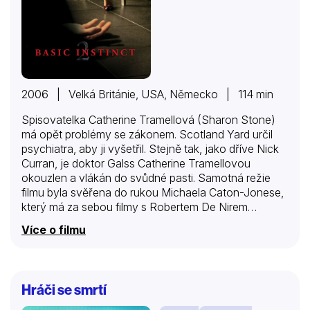
2006 | Velká Británie, USA, Německo | 114 min
Spisovatelka Catherine Tramellová (Sharon Stone)
má opět problémy se zákonem. Scotland Yard určil
psychiatra, aby ji vyšetřil. Stejně tak, jako dříve Nick
Curran, je doktor Galss Catherine Tramellovou
okouzlen a vlákán do svůdné pasti. Samotná režie
filmu byla svěřena do rukou Michaela Caton-Jonese,
který má za sebou filmy s Robertem De Nirem
(Hodina Pravdy), Brucem Willisem (Šakal) a Liamem
Více o filmu
Neesonem (Rob Roy). Po několika letech od uvedení
kultovního Základního instinktu navázala Sharon na
postavu nebezpečné spisovatelky svým opravdu
jedinečným způsobem.
Hráči se smrtí