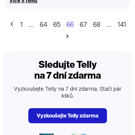
Více o filmu
Předchozí
1
…
64
65
66
67
68
…
141
Další
Sledujte Telly
na 7 dní zdarma
Vyzkoušejte Telly na 7 dní zdarma. Stačí pár
kliků.
Vyzkoušejte Telly zdarma