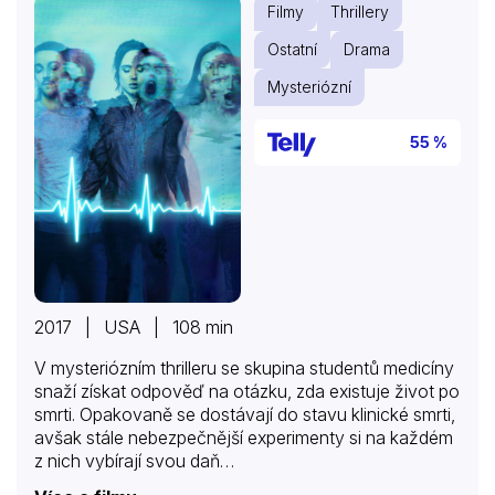
Filmy
Thrillery
Ostatní
Drama
Mysteriózní
55 %
2017 | USA | 108 min
V mysteriózním thrilleru se skupina studentů medicíny
snaží získat odpověď na otázku, zda existuje život po
smrti. Opakovaně se dostávají do stavu klinické smrti,
avšak stále nebezpečnější experimenty si na každém
z nich vybírají svou daň…