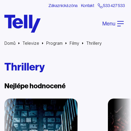
Zákaznická zóna
Kontakt
533 427 533
Menu
Domů
Televize
Program
Filmy
Thrillery
Thrillery
Nejlépe hodnocené