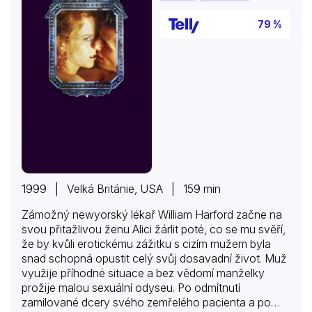
79 %
1999 | Velká Británie, USA | 159 min
Zámožný newyorský lékař William Harford začne na
svou přitažlivou ženu Alici žárlit poté, co se mu svěří,
že by kvůli erotickému zážitku s cizím mužem byla
snad schopná opustit celý svůj dosavadní život. Muž
využije příhodné situace a bez vědomí manželky
prožije malou sexuální odyseu. Po odmítnutí
zamilované dcery svého zemřelého pacienta a po