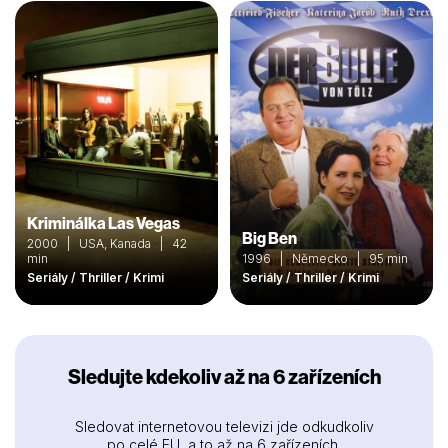
Kriminálka Las Vegas
Big Ben
2000 | USA, Kanada | 42
min
1996 | Německo | 95 min
Seriály / Thriller / Krimi
Seriály / Thriller / Krimi
Sledujte kdekoliv až na 6 zařízeních
Sledovat internetovou televizi jde odkudkoliv
po celé EU, a to až na 6 zařízeních.