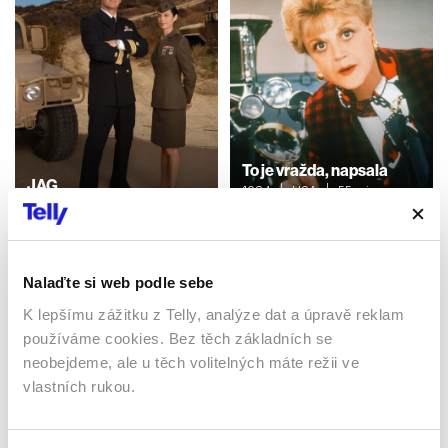
To je vražda, napsala
JAG
1984 | USA | 55 min
1995 | USA | 44 min
Seriály / Thriller / Komedie /
Seriály / Thriller / Krimi
Krimi
Nalaďte si web podle sebe
K lepšímu zážitku z Telly, analýze dat a úpravě reklam
používáme cookies. Bez těch základních se
neobejdeme, ale u těch volitelných máte režii ve
vlastních rukou.