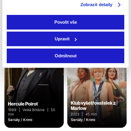
Zobrazit detaily
Námořní vyšetřovací
Sběratelé kostí
služba
2005 | USA | 45 min
2003 | USA | 44 min
Povolit vše
Seriály / Thriller / Krimi
Seriály / Krimi
Upravit
Odmítnout
Klub vyšetřovatelek z
Hercule Poirot
Marlow
1989 | Velká Británie | 50
min
2023 | 45 min
Seriály / Krimi
Seriály / Krimi