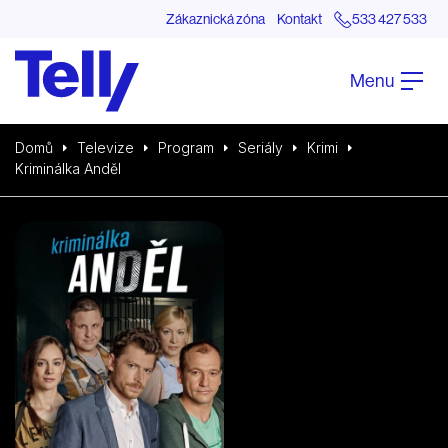
Zákaznická zóna
Kontakt
533 427 533
Menu
Domů
Televize
Program
Seriály
Krimi
Kriminálka Anděl