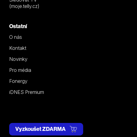
(moje.telly.cz)
Ostatní
O nás
Kontakt
Novinky
Pro média
Fonergy
iDNES Premium
Vyzkoušet ZDARMA