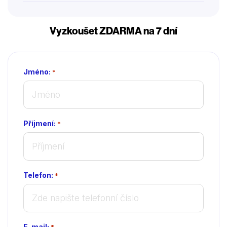
Vyzkoušet ZDARMA na 7 dní
Jméno:
*
Příjmení:
*
Telefon:
*
Radim Kalvoda, Václav Liška, Jaromír Dulava, Zbyněk Fric, Anežka Rusevová, Oldřich Navrátil, Marie Štípková, Milan Bahúl, Dušan Škubal, Martin Sochor, Sylvie Krupanská, Jan Vápeník, Jiří Černý, Dagmar Čárová, Robert Jašków, Milan Enčev, Jana Boušková, Jan Dvořák, Jiří Sedláček, Matěj Merunka, Vladimír Polívka, Dagmar Edwards, Tomáš Bambušek, Václav Neužil ml., Daniel Margolius, Jiří Žák, Karel Heřmánek jr., Přemysl Bureš, Sergej Sanža, Markéta Tanner, Regina Zahradníková-Řandová, Zora Valchařová-Poulová, Arnošt Proschek, Petra Lustigová, Jitka Nerudová, Ladislav Županič, Zdeněk Junák, Radek Kuchař, Luděk Nešleha, Helga Čočková, Petr Stach, Anna Šišková, Petr Lněnička, Dana Syslová, Petra Nesvačilová, Klára Melíšková, Václav Knop, Eva Lecchiová,
E-mail:
*