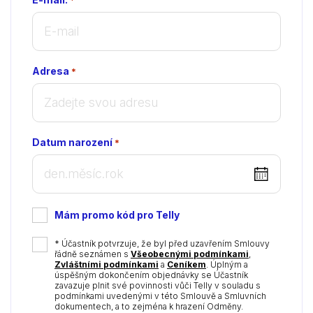
Adresa
*
Datum narození
*
DD
dot
MM
Mám promo kód pro Telly
dot
YYYY
*
* Účastník potvrzuje, že byl před uzavřením Smlouvy
řádně seznámen s
Všeobecnými podmínkami
,
Zvláštními podmínkami
a
Ceníkem
. Úplným a
úspěšným dokončením objednávky se Účastník
zavazuje plnit své povinnosti vůči Telly v souladu s
podmínkami uvedenými v této Smlouvě a Smluvních
dokumentech, a to zejména k hrazení Odměny.