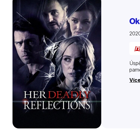
Ok
202
Úspě
pamě
Více