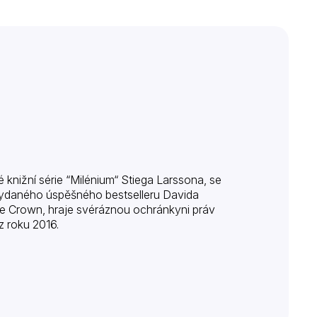
 knižní série “Milénium“ Stiega Larssona, se
o vydaného úspěšného bestselleru Davida
The Crown, hraje svéráznou ochránkyni práv
z roku 2016.