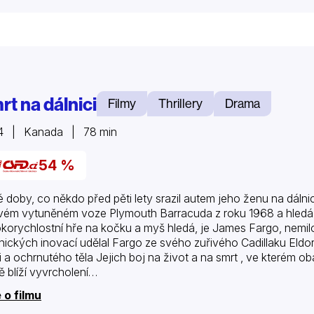
rt na dálnici
Filmy
Thrillery
Drama
4 | Kanada | 78 min
54 %
é doby, co někdo před pěti lety srazil autem jeho ženu na dálni
vém vytuněném voze Plymouth Barracuda z roku 1968 a hledá 
korychlostní hře na kočku a myš hledá, je James Fargo, nemilo
nických inovací udělal Fargo ze svého zuřivého Cadillaku El
i a ochrnutého těla Jejich boj na život a na smrt , ve kterém oba
ě blíží vyvrcholení…
 o filmu