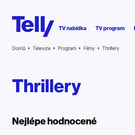
TV nabídka
TV program
Domů
Televize
Program
Filmy
Thrillery
Thrillery
Nejlépe hodnocené