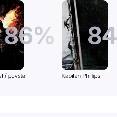
86%
8
tíř povstal
Kapitán Phillips