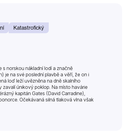
ní
Katastrofický
 s norskou nákladní lodí a značně
je na své poslední plavbě a věří, že on i
ná loď leží uvězněna na dně skalního
dy zavalí únikový poklop. Na místo havárie
vérázný kapitán Gates (David Carradine),
 ponorce. Očekávaná silná tlaková vlna však