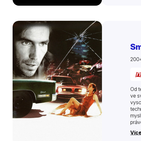
Sm
200
Od t
ve s
vyso
tech
mysl
práv
Více