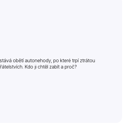
tává obětí autonehody, po které trpí ztrátou
telstvích. Kdo ji chtěl zabít a proč?