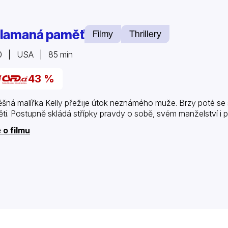
lamaná paměť
Filmy
Thrillery
0 | USA | 85 min
43 %
šná malířka Kelly přežije útok neznámého muže. Brzy poté se s
ti. Postupně skládá střípky pravdy o sobě, svém manželství i přá
 o filmu