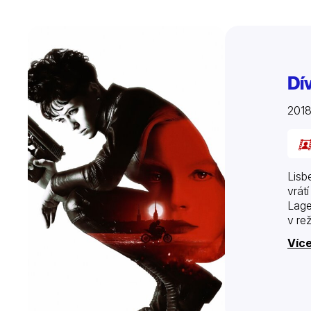
Dív
201
Lisb
vrát
Lage
v re
Více