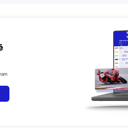
ě
gram