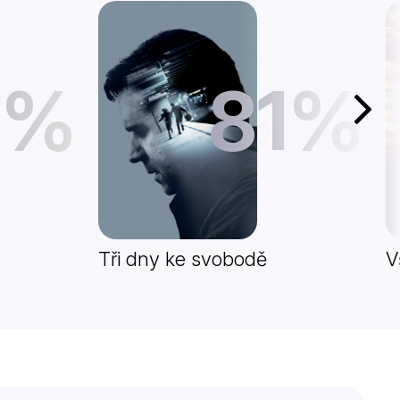
4%
81%
Další
Tři dny ke svobodě
V