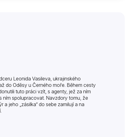
dceru Leonida Vasileva, ukrajinského
ešť až do Oděsy u Černého moře. Během cesty
nutili tuto práci vzít, s agenty, jež za ním
lá s ním spolupracovat. Navzdory tomu, že
 a jeho „zásilka“ do sebe zamilují a na
.