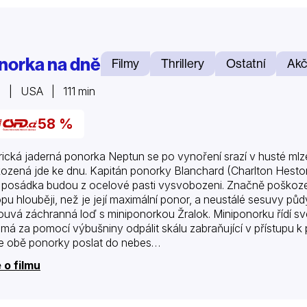
norka na dně
Filmy
Thrillery
Ostatní
Akč
8 | USA | 111 min
58 %
ická jaderná ponorka Neptun se po vynoření srazí v husté mlze
ozená jde ke dnu. Kapitán ponorky Blanchard (Charlton Heston) 
 posádka budou z ocelové pasti vysvobozeni. Značně poškoze
opu hlouběji, než je její maximální ponor, a neustálé sesuvy pů
louvá záchranná loď s miniponorkou Žralok. Miniponorku řídí s
 má za pomocí výbušniny odpálit skálu zabraňující v přístupu k
 obě ponorky poslat do nebes…
 o filmu