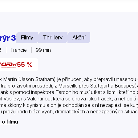
rýr 3
Filmy
Thrillery
Akční
8 | Francie | 99 min
55 %
k Martin (Jason Statham) je přinucen, aby přepravil unesenou 
stra pro životní prostředí, z Marseille přes Stuttgart a Budap
rank s pomocí inspektora Tarconiho musí utkat s lidmi, kteří ho do
al Vasilev, i s Valentinou, která se chová jako fracek, a nehod
má sklony k cynismu a on je odhodlán se s ní nezaplést, se kurýr
u prožijí řadu bláznivých, dramatických a nebezpečných situací
 o filmu