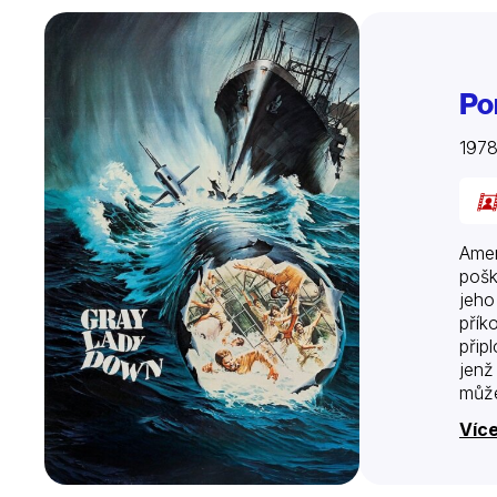
Po
197
Amer
pošk
jeho
přík
přip
jenž
může
Více