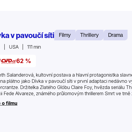
ka v pavoučí síti
Filmy
Thrillery
Drama
8 | USA | 111 min
62 %
eth Salanderová, kultovní postava a hlavní protagonistka slavné
í na plátno jako Dívka v pavoučí síti v první adaptaci nedávn
rcrantze. Držitelka Zlatého Glóbu Claire Foy, hvězda seriálu 
žii Fede Alvareze, známého průlomovým thrillerem Smrt ve tmě 
 o filmu