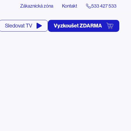
Zákaznická zóna
Kontakt
533 427 533
tevřít
Vyzkoušet ZDARMA
Sledovat TV
yhledávání