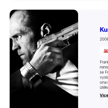
Ku
200
Fran
mini
se F
vysl
ona 
útěk
Více