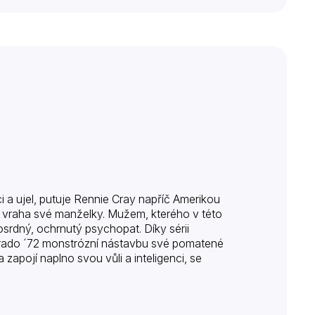
ci a ujel, putuje Rennie Cray napříč Amerikou
vraha své manželky. Mužem, kterého v této
srdný, ochrnutý psychopat. Díky sérii
dorado ´72 monstrózní nástavbu své pomatené
 zapojí naplno svou vůli a inteligenci, se