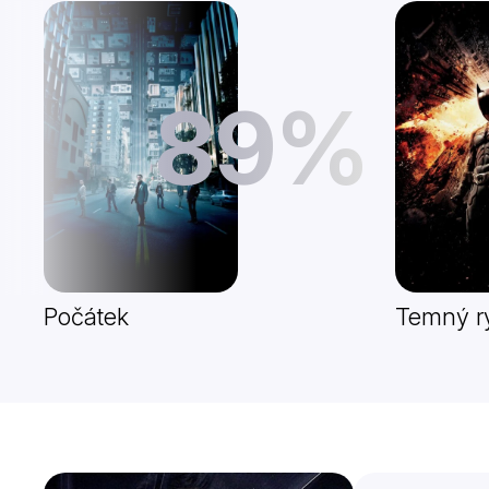
89%
Počátek
Temný ry