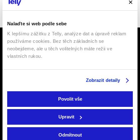
Sledujte nás na
Facebooku
,
Instagramu
či
YouTube
.
Nalaďte si web podle sebe
K lepšímu zážitku z Telly, analýze dat a úpravě reklam
používáme cookies. Bez těch základních se
neobejdeme, ale u těch volitelných máte režii ve
vlastních rukou.
Televize
Podpora
Zobrazit detaily
Internetová televize
Internetová TV
Satelitní televize
Satelitní TV
Povolit vše
Kde koupit dárkovou
Ochrana osobních
TV kartu
údajů
Upravit
TV program
Šetříme planetu
Odmítnout
Ceník
Prohlášení o