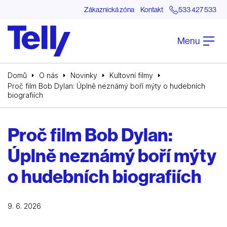
Zákaznická zóna
Kontakt
533 427 533
Menu
Domů
O nás
Novinky
Kultovní filmy
Proč film Bob Dylan: Úplně neznámý boří mýty o hudebních
biografiích
Proč film Bob Dylan:
Úplně neznámý boří mýty
o hudebních biografiích
9. 6. 2026