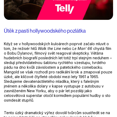
Útěk z pasti hollywoodského pozlátka
Když se v hollywoodských kuloárech poprvé začalo mluvit o
tom, že režisér hitů
Walk the Line
nebo
Le Man’ 66
chystá film
o Bobu Dylanovi, filmový svět reagoval skepticky. Většina
hudebních biografií posledních let totiž trpí stejným neduhem –
sledují předvídatelnou šablonu rychlého vzestupu, tvrdého
pádu na dno kvůli závislostem a patetického comebacku.
Mangold se však rozhodl pro radikální krok a zmapoval pouze
úzké, ale klíčové čtyřleté období mezi lety 1961 a 1965.
Sledujeme devatenáctiletého mladíka, který s falešným
jménem a několika dolary v kapse vystupuje z autobusu v
zasněženém New Yorku, aby o pár let později jako
celosvětová superstar otočil kormidlem populární hudby o sto
osmdesát stupňů.
Tento úzký dramatický výřez dovolil tvůrcům soustředit se na