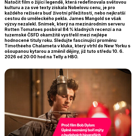
Natočit film o žijící legendě, která redefinovala světovou
kulturu a za své texty získala Nobelovu cenu, je pro
každého režiséra buď životní příležitostí, nebo nejkratší
cestou do uměleckého pekla. James Mangold se však
výzvy nezalekl. Snímek, který na mezinárodním serveru
Rotten Tomatoes posbíral 84 % kladných recenzí a na
tuzemské ČSFD okamžitě vystřelil mezi nejlépe
hodnocené tituly roku. Sledujte fascinující proměnu
Timothéeho Chalameta v kluka, který vtrhl do New Yorku s
ošoupanou kytarou a změnil dějiny, již tuto středu 10. 6.
2026 od 20:00 hod na Telly a HBO.