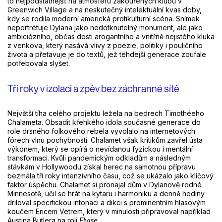
to nejpodstatnější: na atmosféru zakouřených klubů v
Greenwich Village a na neskutečný intelektuální kvas doby,
kdy se rodila moderní americká protikulturní scéna. Snímek
neportrétuje Dylana jako nedotknutelný monument, ale jako
ambiciózního, občas dosti arogantního a vnitřně nejistého kluka
z venkova, který nasává vlivy z poezie, politiky i pouličního
života a přetavuje je do textů, jež tehdejší generace zoufale
potřebovala slyšet.
Tři roky v izolaci a zpěv bez záchranné sítě
Největší tíha celého projektu ležela na bedrech Timothéeho
Chalameta. Obsadit křehkého idola současné generace do
role drsného folkového rebela vyvolalo na internetových
fórech vlnu pochybností. Chalamet však kritikům zavřel ústa
výkonem, který se opírá o nevídanou fyzickou i mentální
transformaci. Kvůli pandemickým odkladům a následným
stávkám v Hollywoodu získal herec na samotnou přípravu
bezmála tři roky intenzivního času, což se ukázalo jako klíčový
faktor úspěchu. Chalamet si pronajal dům v Dylanově rodné
Minnesotě, učil se hrát na kytaru i harmoniku a denně hodiny
driloval specifickou intonaci a dikci s prominentním hlasovým
koučem Ericem Vetrem, který v minulosti připravoval například
Austina Butlera na roli
Elvise
.