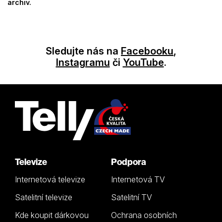
archiv.
Sledujte nás na
Facebooku
,
Instagramu
či
YouTube
.
Televize
Podpora
Internetová televize
Internetová TV
Satelitní televize
Satelitní TV
Kde koupit dárkovou
Ochrana osobních