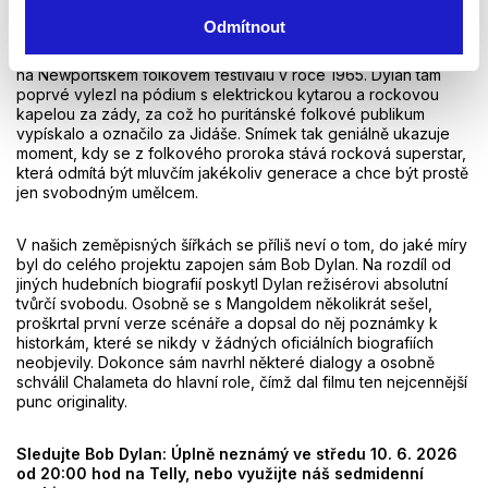
Elektrická zrada a schválení od samotné legendy
Odmítnout
Příběh vrcholí legendárním a dodnes diskutovaným koncertem
na Newportském folkovém festivalu v roce 1965. Dylan tam
poprvé vylezl na pódium s elektrickou kytarou a rockovou
kapelou za zády, za což ho puritánské folkové publikum
vypískalo a označilo za Jidáše. Snímek tak geniálně ukazuje
moment, kdy se z folkového proroka stává rocková superstar,
která odmítá být mluvčím jakékoliv generace a chce být prostě
jen svobodným umělcem.
V našich zeměpisných šířkách se příliš neví o tom, do jaké míry
byl do celého projektu zapojen sám Bob Dylan. Na rozdíl od
jiných hudebních biografií poskytl Dylan režisérovi absolutní
tvůrčí svobodu. Osobně se s Mangoldem několikrát sešel,
proškrtal první verze scénáře a dopsal do něj poznámky k
historkám, které se nikdy v žádných oficiálních biografiích
neobjevily. Dokonce sám navrhl některé dialogy a osobně
schválil Chalameta do hlavní role, čímž dal filmu ten nejcennější
punc originality.
Sledujte Bob Dylan: Úplně neznámý ve středu 10. 6. 2026
od 20:00 hod na Telly, nebo využijte náš sedmidenní