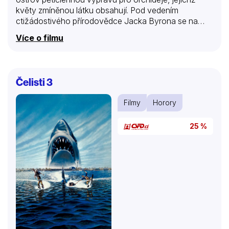
květy zmíněnou látku obsahují. Pod vedením
ctižádostivého přírodovědce Jacka Byrona se na
chatrné lodi chladnokrevného kapitána Billa
Více o filmu
Johnsona vydávají po řece na místo, kde v deštných
pralesech vzácná rostlina kvete pouhých čtrnáct dní
jednou za sedm let. Ctižádostivým lovcům je však v
patách nenasytný obří had a nejraději by je spořádal
Čelisti 3
jednoho po druhém…
Filmy
Horory
25 %