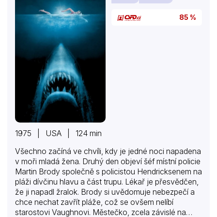
85 %
1975 | USA | 124 min
Všechno začíná ve chvíli, kdy je jedné noci napadena
v moři mladá žena. Druhý den objeví šéf místní policie
Martin Brody společně s policistou Hendricksenem na
pláži dívčinu hlavu a část trupu. Lékař je přesvědčen,
že ji napadl žralok. Brody si uvědomuje nebezpečí a
chce nechat zavřít pláže, což se ovšem nelíbí
starostovi Vaughnovi. Městečko, zcela závislé na