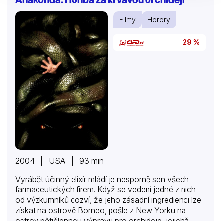
Filmy
Horory
29 %
2004 | USA | 93 min
Vyrábět účinný elixír mládí je nesporně sen všech
farmaceutických firem. Když se vedení jedné z nich
od výzkumníků dozví, že jeho zásadní ingredienci lze
získat na ostrově Borneo, pošle z New Yorku na
ostrov pětičlennou výpravu pro orchideje, jejichž