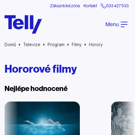
Zákaznická zóna
Kontakt
533 427 533
Menu
Domů
Televize
Program
Filmy
Horory
Hororové filmy
Nejlépe hodnocené