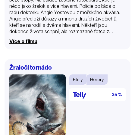
něco jako žralok s více hlavami. Policie požádá o
radu doktorku Angie Yostovou z mořského akvária.
Angie předloží důkazy a mnoha druzích živočichů,
kteří se narodili s dvěma hlavami. Někteří jsou
dokonce života schpní, ale rozmazané fotce z
aparátu velký význam nepřikládá. Ředitel Thaddeus
Více o filmu
Marschall potřebuje pro akvárium nějaký tahák a jestli
je poblíž v oceánu velký žralok, chce ho mít v akváriu.
Donutí Angie a skupinku stážistů vyplout na moře a
pokusit se žraloka chytit. Nastraží návnady a
Žraločí tornádo
pětihlavý žralok na sebe nenechá dlouho čekat. Je to
bestie, která stáhla pod vodu jednoho stážistu,
Filmy
Horory
Shawna. Thaddeus stále touží po raritě a…
35 %