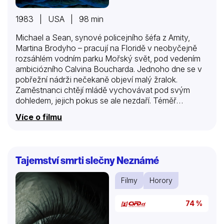
1983 | USA | 98 min
Michael a Sean, synové policejního šéfa z Amity,
Martina Brodyho – pracují na Floridě v neobyčejně
rozsáhlém vodním parku Mořský svět, pod vedením
ambiciózního Calvina Boucharda. Jednoho dne se v
pobřežní nádrži nečekaně objeví malý žralok.
Zaměstnanci chtějí mládě vychovávat pod svým
dohledem, jejich pokus se ale nezdaří. Téměř
současně je nalezeno tělo muže, které prozrazuje, že
Více o filmu
pod mořskou hladinou aquaparku je ukryt další,
mnohem větší žralok. Od tohoto okamžiku jde o život
všech navštěvníků…
Tajemství smrti slečny Neznámé
Filmy
Horory
74 %