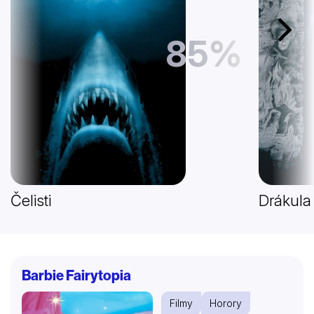
Další
85%
Čelisti
Drákula
Barbie Fairytopia
Filmy
Horory