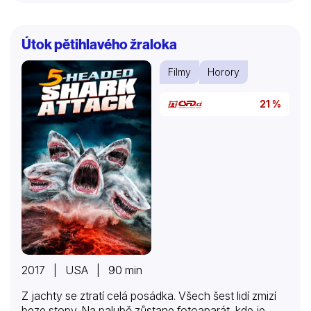
Útok pětihlavého žraloka
Filmy
Horory
21 %
2017 | USA | 90 min
Z jachty se ztratí celá posádka. Všech šest lidí zmizí
beze stopy. Na palubě zůstane fotoaparát, kde je