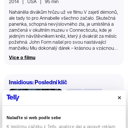
2014 | USA | 95 min
Naháněla divákům hrůzu už ve filmu V zajetí démonů,
ale tady to pro Annabelle všechno začalo. Skutečná
panenka, schopná nevýslovného zla, je umístěná a
zamčená v okultním muzeu v Connecticutu, kde je
jediným návštěvníkem kněz, který jí dvakrát za měsíc
požehná. John Form našel pro svou nastávající
manželku Miu dokonalý dárek – krásnou a vzácnou
starou panenku oděnou do sněhobílých svatebních
Více o filmu
šatů. Ale Miina radost z Annabelle nemá dlouhého
trvání. Jedné hrůzné noci vtrhnou do jejich domu
vyznavači satanského kultu a brutálně mladý pár
napadnou. Prolitá krev a hrůza nejsou to jediné, co za
Insidious: Poslední klíč
sebou nechávají. Vyznavači Satana vyvolali bytost
tak zlovolnou, že nic z toho, co udělali, nelze ani
Filmy
Horory
zdaleka srovnávat se zlem, kterým je nyní posedlá
Annabelle.
60 %
Nalaďte si web podle sebe
K lepšímu zážitku z Telly, analýze dat a úpravě reklam