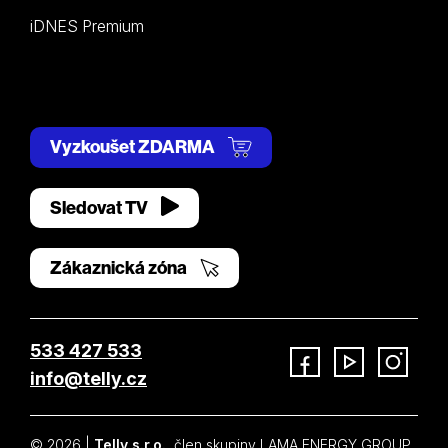
iDNES Premium
Vyzkoušet ZDARMA
Sledovat TV
Zákaznická zóna
533 427 533
info@telly.cz
Facebook
YouTube
Instagram
© 2026 |
Telly s.r.o.
, člen skupiny LAMA ENERGY GROUP