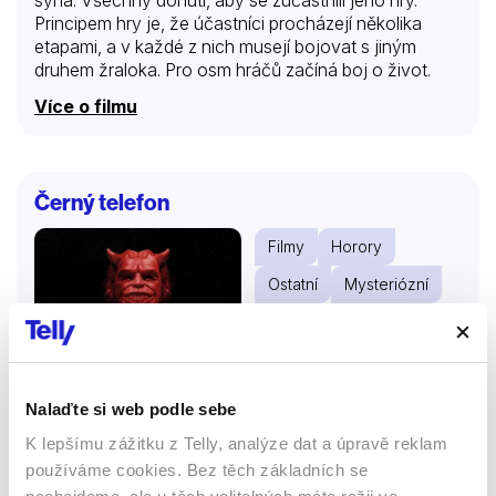
Principem hry je, že účastníci procházejí několika
etapami, a v každé z nich musejí bojovat s jiným
druhem žraloka. Pro osm hráčů začíná boj o život.
Více o filmu
Černý telefon
Filmy
Horory
Ostatní
Mysteriózní
67 %
Nalaďte si web podle sebe
K lepšímu zážitku z Telly, analýze dat a úpravě reklam
používáme cookies. Bez těch základních se