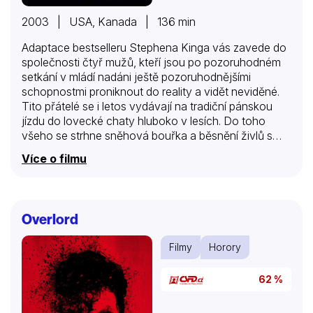
2003 | USA, Kanada | 136 min
Adaptace bestselleru Stephena Kinga vás zavede do
společnosti čtyř mužů, kteří jsou po pozoruhodném
setkání v mládí nadáni ještě pozoruhodnějšími
schopnostmi proniknout do reality a vidět neviděné.
Tito přátelé se i letos vydávají na tradiční pánskou
jízdu do lovecké chaty hluboko v lesích. Do toho
všeho se strhne sněhová bouřka a běsnění živlů s
sebou přináší další, tentokrát mnohem větší
Více o filmu
nebezpečí, než byla všechna předešlá. Objeví se
cosi, co je schopné ovládat jejich mozky, a čtveřice
přátel je vystavena hrůze, jakou ještě nepoznali.
Hrůze, která poštve jednoho proti druhému…
Overlord
Filmy
Horory
62 %