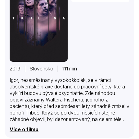
2019 | Slovensko | 111 min
Igor, nezaměstnaný vysokoškolák, se v rámci
absolventské praxe dostane do pracovní čety, která
vyklízí budovu bývalé psychiatrie. Zde náhodou
objeví záznamy Waltera Fischera, jednoho z
pacientů, který před sedmdesáti lety záhadně zmizel v
pohoří Tribeč. Když se po dvou měsících stejně
záhadně objevil, byl dezorientovaný, na celém těle
měl nevysvětlitelná zranění a nedokázal popsat, co se
Více o filmu
mu stalo a kde poslední týdny strávil. Ač byl
dlouhodobě hospitalizován, již nikdy se nezotavil.