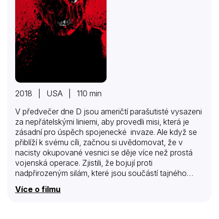
2018 | USA | 110 min
V předvečer dne D jsou američtí parašutisté vysazeni
za nepřátelskými liniemi, aby provedli misi, která je
zásadní pro úspěch spojenecké invaze. Ale když se
přiblíží k svému cíli, začnou si uvědomovat, že v
nacisty okupované vesnici se děje více než prostá
vojenská operace. Zjistili, že bojují proti
nadpřirozeným silám, které jsou součástí tajného
nacistického experimentu.
Více o filmu