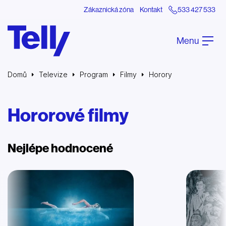
Zákaznická zóna
Kontakt
533 427 533
Menu
Domů
Televize
Program
Filmy
Horory
Hororové filmy
Nejlépe hodnocené