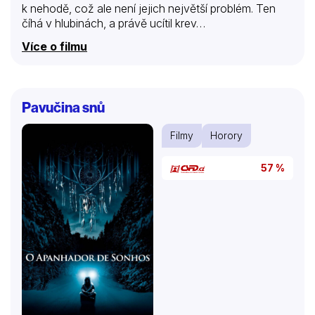
k nehodě, což ale není jejich největší problém. Ten
číhá v hlubinách, a právě ucítil krev…
Více o filmu
Pavučina snů
Filmy
Horory
57 %