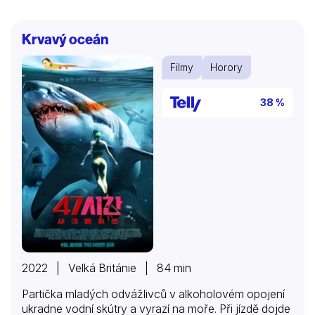
Když se Igor pustí do pátrání po podrobnostech
Fischerova příběhu, zjistí, že tento případ vůbec
Krvavý oceán
nebyl ojedinělý. Záznamy o lidech, kteří se v Tribeči
ztratili, sahají až daleko do minulosti. K mnoha z nich
Filmy
Horory
ale došlo relativně nedávno. Proto se Igor spolu se
svou přítelkyní Miou, milovníkem konspiračních
teorií…
38 %
2022 | Velká Británie | 84 min
Partička mladých odvážlivců v alkoholovém opojení
ukradne vodní skútry a vyrazí na moře. Při jízdě dojde