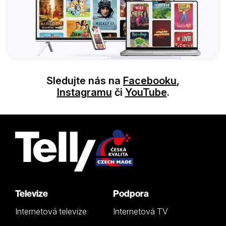
Sledujte nás na
Facebooku
,
Instagramu
či
YouTube
.
Televize
Podpora
Internetová televize
Internetová TV