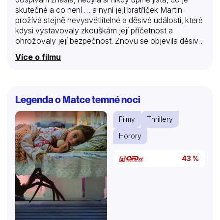
skutečné a co není … a nyní její bratříček Martin
prožívá stejně nevysvětlitelné a děsivé události, které
kdysi vystavovaly zkouškám její příčetnost a
ohrožovaly její bezpečnost. Znovu se objevila děsivá
bytost tajemně propojená s její matkou Sophií. Ale
Více o filmu
tentokrát, s tím, jak se Rebecca přibližuje k odhalení
pravdy, je třeba si přiznat, že životy všech jsou v
ohrožení… jakmile se zhasnou světla.
Legenda o Matce temné noci
Filmy
Thrillery
Horory
43 %