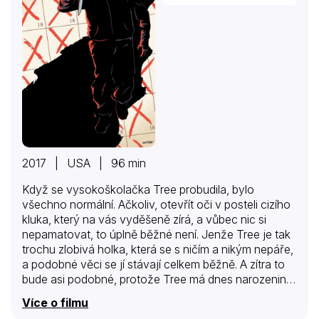
2017 | USA | 96 min
Když se vysokoškolačka Tree probudila, bylo
všechno normální. Ačkoliv, otevřít oči v posteli cizího
kluka, který na vás vyděšeně zírá, a vůbec nic si
nepamatovat, to úplně běžné není. Jenže Tree je tak
trochu zlobivá holka, která se s ničím a nikým nepáře,
a podobné věci se jí stávají celkem běžně. A zítra to
bude asi podobné, protože Tree má dnes narozeniny
a večer se chystá trochu kalit. Plány a krční tepnu jí
Více o filmu
však přetne podivné individuum s maskou. Když se