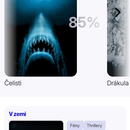
Další
85%
Čelisti
Drákula
V zemi
Filmy
Thrillery