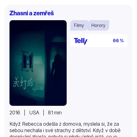
Zhasni a zemřeš
Filmy
Horory
66 %
2016 | USA | 81 min
Když Rebecca odešla z domova, myslela si, že za
sebou nechala i své strachy z dětství. Když v době
dospívání zhasla, nebyla si nikdy úplně jistá, co je