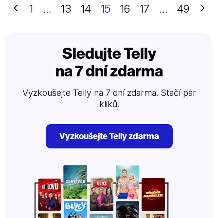
Předchozí
Dalš
1
…
13
14
15
16
17
…
49
Sledujte Telly
na 7 dní zdarma
Vyzkoušejte Telly na 7 dní zdarma. Stačí pár
kliků.
Vyzkoušejte Telly zdarma