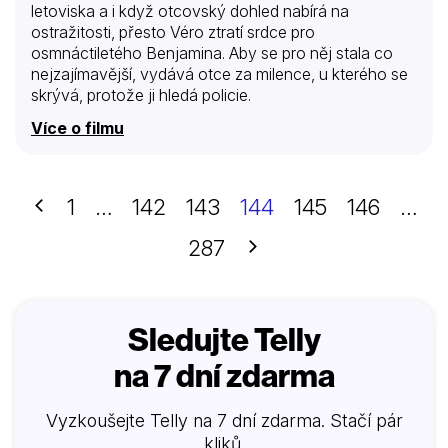
letoviska a i když otcovský dohled nabírá na
ostražitosti, přesto Véro ztratí srdce pro
osmnáctiletého Benjamina. Aby se pro něj stala co
nejzajímavější, vydává otce za milence, u kterého se
skrývá, protože ji hledá policie.
Více o filmu
Předchozí
1
…
142
143
144
145
146
…
Další
287
Sledujte Telly
na 7 dní zdarma
Vyzkoušejte Telly na 7 dní zdarma. Stačí pár
kliků.