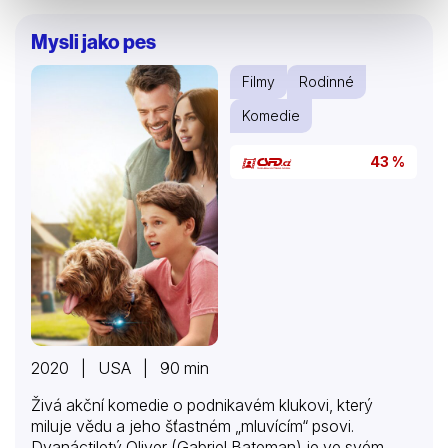
chlupatý pes Raf. Spolu se svými dvěma kamarády,
Joeym a Margaret, nejenže způsobí spoustu
Mysli jako pes
lumpáren svým sousedům, ale také musí vyzrát na
nebezpečného lupiče „Sama Kudlu“ (Christopher
Filmy
Rodinné
Lloyd).
Komedie
43 %
2020 | USA | 90 min
Živá akční komedie o podnikavém klukovi, který
miluje vědu a jeho šťastném „mluvícím“ psovi.
Dvanáctiletý Oliver (Gabriel Bateman) je ve svém