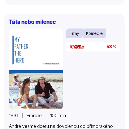
později i mravní. Děj příběhu, který vznikl podle
námětu a scénáře Josefa Nesvadby, se odehrává v
pražském podsvětí 30. let minulého století, v temném
Táta nebo milenec
prostředí plném honiček s přestřelkami, hrůzných
chirurgických zákroků i komických milostných scén.
Filmy
Komedie
58 %
1991 | Francie | 100 min
André vezme dceru na dovolenou do přímořského