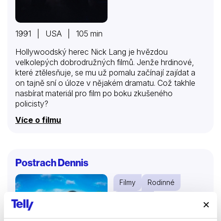
1991 | USA | 105 min
Hollywoodský herec Nick Lang je hvězdou
velkolepých dobrodružných filmů. Jenže hrdinové,
které ztělesňuje, se mu už pomalu začínají zajídat a
on tajně sní o úloze v nějakém dramatu. Což takhle
nasbírat materiál pro film po boku zkušeného
policisty?
Více o filmu
Postrach Dennis
Filmy
Rodinné
Komedie