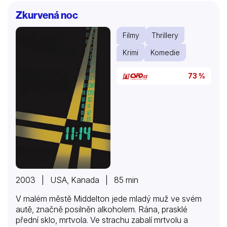
Zkurvená noc
Filmy
Thrillery
Krimi
Komedie
73 %
2003 | USA, Kanada | 85 min
V malém městě Middelton jede mladý muž ve svém
autě, značně posilněn alkoholem. Rána, prasklé
přední sklo, mrtvola. Ve strachu zabalí mrtvolu a