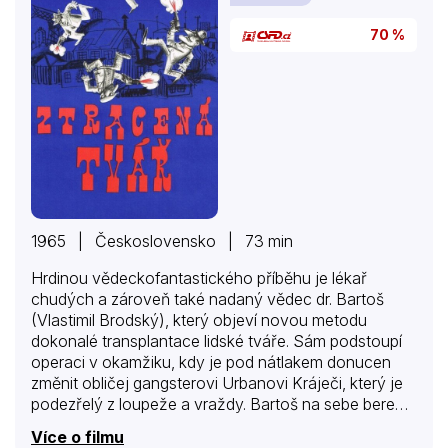
70 %
1965 | Československo | 73 min
Hrdinou vědeckofantastického příběhu je lékař
chudých a zároveň také nadaný vědec dr. Bartoš
(Vlastimil Brodský), který objeví novou metodu
dokonalé transplantace lidské tváře. Sám podstoupí
operaci v okamžiku, kdy je pod nátlakem donucen
změnit obličej gangsterovi Urbanovi Kráječi, který je
podezřelý z loupeže a vraždy. Bartoš na sebe bere
podobu zločince, ve kterého se poté sám postupně
Více o filmu
proměňuje. Nejprve ztrácí svou tvář fyzickou a