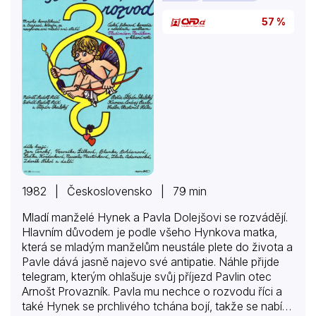
57 %
1982 | Československo | 79 min
Mladí manželé Hynek a Pavla Dolejšovi se rozvádějí.
Hlavním důvodem je podle všeho Hynkova matka,
která se mladým manželům neustále plete do života a
Pavle dává jasně najevo své antipatie. Náhle přijde
telegram, kterým ohlašuje svůj příjezd Pavlin otec
Arnošt Provazník. Pavla mu nechce o rozvodu říci a
také Hynek se prchlivého tchána bojí, takže se nabízí