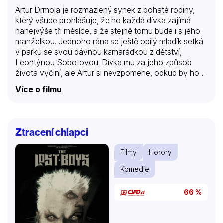
Artur Drmola je rozmazlený synek z bohaté rodiny,
který všude prohlašuje, že ho každá dívka zajímá
nanejvýše tři měsíce, a že stejně tomu bude i s jeho
manželkou. Jednoho rána se ještě opilý mladík setká
v parku se svou dávnou kamarádkou z dětství,
Leontýnou Sobotovou. Dívka mu za jeho způsob
života vyčiní, ale Artur si nevzpomene, odkud by ho
mohla znát. Leontýna je také z bohaté rodiny, přesto
Více o filmu
pracuje v podniku svého otce. Artur se do ní zamiluje,
úplně se změní a začne rovněž pracovat v otcově
kanceláři. Starostlivá matka si myslí, že Arturovi něco
schází, a hodlá ho oženit. Sobotovi však nepřijmou
Ztracení chlapci
její vyjednávání, neboť jejich dcera si může zvolit
ženicha podle vlastního uvážení…
Filmy
Horory
Komedie
66 %