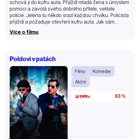
schová ji do kufru auta. Přijíždí mladá žena s úmyslem
pomoci a zavolá svého dobrého přítele, velitele
policie. Jelena tu někdo srazí každou chvilku. Policista
přijíždí a požaduje otevření kufru auta. Jak sám
pozná, jelen to určitě nebude. Mladík, pronásledovaný
Více o filmu
policistou, se dává na útěk a mezitím z policejního
auta vybíhají další dva zadržení jedinci.
Poldovi v patách
Filmy
Komedie
Akční
63 %