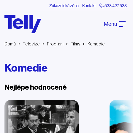
Zákaznická zóna
Kontakt
533 427 533
Menu
Domů
Televize
Program
Filmy
Komedie
Komedie
Nejlépe hodnocené