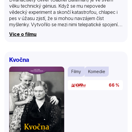
věku technický génius. Když se mu nepovede
vědecký experiment a skončí katastrofou, chlapec i
pes v úžasu zjistí, že si mohou navzájem číst
myšlenky. Vytvořilo se mezi nimi telepatické spojení.
Jejich hrdinský tým společně čelí každodenním
Více o filmu
problémům rodiny a školy. Samozřejmě, způsobem
sobě vlastním. Jejich výjimečnost je vtáhne do
konfliktu, který je postaví proti zločineckému bossovi
kybernetického světa a dvěma vládním agentům.
Kvočna
Filmy
Komedie
66 %