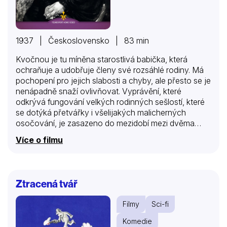
1937 | Československo | 83 min
Kvočnou je tu míněna starostlivá babička, která
ochraňuje a udobřuje členy své rozsáhlé rodiny. Má
pochopení pro jejich slabosti a chyby, ale přesto se je
nenápadně snaží ovlivňovat. Vyprávění, které
odkrývá fungování velkých rodinných sešlostí, které
se dotýká přetvářky i všelijakých malicherných
osočování, je zasazeno do mezidobí mezi dvěma
narozeninovými oslavami. Režisér Hugo Haas se tu
Více o filmu
pokusil překročit obvyklá melodramatická schémata,
ale dnes již stěží pochopíme, čím kdysi mohl
provokovat.
Ztracená tvář
Filmy
Sci-fi
Komedie